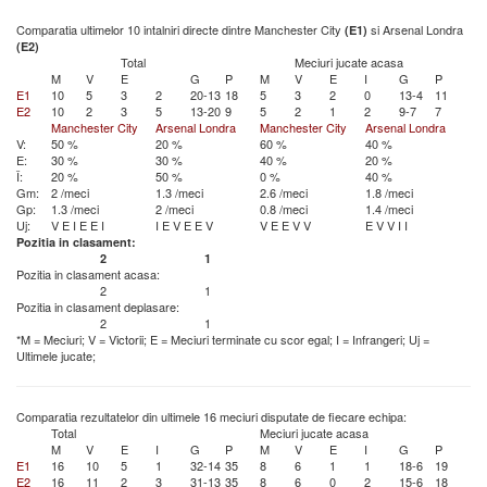
Comparatia ultimelor 10 intalniri directe dintre Manchester City
si Arsenal Londra
(E1)
(E2)
Total
Meciuri jucate acasa
M
V
E
G
P
M
V
E
I
G
P
E1
10
5
3
2
20-13
18
5
3
2
0
13-4
11
E2
10
2
3
5
13-20
9
5
2
1
2
9-7
7
Manchester City
Arsenal Londra
Manchester City
Arsenal Londra
V:
50 %
20 %
60 %
40 %
E:
30 %
30 %
40 %
20 %
Î:
20 %
50 %
0 %
40 %
Gm:
2 /meci
1.3 /meci
2.6 /meci
1.8 /meci
Gp:
1.3 /meci
2 /meci
0.8 /meci
1.4 /meci
Uj:
V
E
I
E
E
I
I
E
V
E
E
V
V
E
E
V
V
E
V
V
I
I
Pozitia in clasament:
2
1
Pozitia in clasament acasa:
2
1
Pozitia in clasament deplasare:
2
1
*M = Meciuri; V = Victorii; E = Meciuri terminate cu scor egal; I = Infrangeri; Uj =
Ultimele jucate;
Comparatia rezultatelor din ultimele 16 meciuri disputate de fiecare echipa:
Total
Meciuri jucate acasa
M
V
E
I
G
P
M
V
E
I
G
P
E1
16
10
5
1
32-14
35
8
6
1
1
18-6
19
E2
16
11
2
3
31-13
35
8
6
0
2
15-6
18