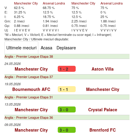
Manchester City
Arsenal Londra
Manchester City
Arsenal Londra
V:
62.5 %
68.75 %
75 %
75 %
E:
31.25 %
12.5 %
12.5 %
0 %
I:
6.25 %
18.75 %
12.5 %
25 %
Gm:
2 /meci
1.94 /meci
2.25 /meci
1.88 /meci
Gp:
0.88 /meci
0.81 /meci
0.75 /meci
0.75 /meci
Uj:
I
E
V
V
E
V
V
V
V
V
V
I
I
V
V
V
E
V
V
V
V
I
V
V
*M = Meciuri; V = Victorii; E = Meciuri terminate cu scor egal; I = Infrangeri;
Manchester City
/
Ultimele meciuri disputate:
Ultimele meciuri
Acasa
Deplasare
Anglia - Premier League Etapa 38
24.05.2026
Manchester City
1 - 2
Aston Villa
Anglia - Premier League Etapa 37
19.05.2026
Bournemouth AFC
1 - 1
Manchester City
Anglia - Premier League Etapa 31
13.05.2026
Manchester City
3 - 0
Crystal Palace
Anglia - Premier League Etapa 36
09.05.2026
Manchester City
3 - 0
Brentford FC