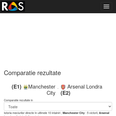
Toggl
navig
Comparatie rezultate
(E1)
Manchester
Arsenal Londra
-
City
(E2)
Comparatie rezultate in
Istoria meciurilor directe
In ultimele 10 intalniri ,
: 5 victorii,
Manchester City
Arsenal