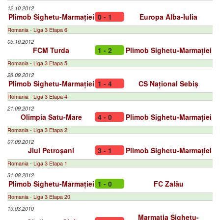
12.10.2012
Plimob Sighetu-Marmației
0 - 1
Europa Alba-Iulia
Romania - Liga 3 Etapa 6
05.10.2012
FCM Turda
1 - 2
Plimob Sighetu-Marmației
Romania - Liga 3 Etapa 5
28.09.2012
Plimob Sighetu-Marmației
1 - 4
CS Național Sebiș
Romania - Liga 3 Etapa 4
21.09.2012
Olimpia Satu-Mare
4 - 0
Plimob Sighetu-Marmației
Romania - Liga 3 Etapa 2
07.09.2012
Jiul Petroșani
3 - 1
Plimob Sighetu-Marmației
Romania - Liga 3 Etapa 1
31.08.2012
Plimob Sighetu-Marmației
1 - 0
FC Zalău
Romania - Liga 3 Etapa 20
19.03.2010
Marmația Sighetu-