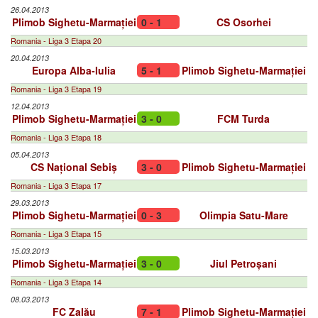
26.04.2013
Plimob Sighetu-Marmației
0 - 1
CS Osorhei
Romania - Liga 3 Etapa 20
20.04.2013
Europa Alba-Iulia
5 - 1
Plimob Sighetu-Marmației
Romania - Liga 3 Etapa 19
12.04.2013
Plimob Sighetu-Marmației
3 - 0
FCM Turda
Romania - Liga 3 Etapa 18
05.04.2013
CS Național Sebiș
3 - 0
Plimob Sighetu-Marmației
Romania - Liga 3 Etapa 17
29.03.2013
Plimob Sighetu-Marmației
0 - 3
Olimpia Satu-Mare
Romania - Liga 3 Etapa 15
15.03.2013
Plimob Sighetu-Marmației
3 - 0
Jiul Petroșani
Romania - Liga 3 Etapa 14
08.03.2013
FC Zalău
7 - 1
Plimob Sighetu-Marmației