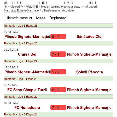
Uj:
I
I
I
I
I
I
I
I
I
E
I
I
I
I
I
V
I
V
I
E
I
I
I
I
*M = Meciuri; V = Victorii; E = Meciuri terminate cu scor egal; I = Infrangeri;
Marmația Sighetu-Marmației
/
Ultimele meciuri disputate:
Ultimele meciuri
Acasa
Deplasare
Romania - Liga 3 Etapa 26
30.05.2013
Plimob Sighetu-Marmației
0 - 4
Sănătatea Cluj
Romania - Liga 3 Etapa 25
24.05.2013
Unirea Dej
7 - 1
Plimob Sighetu-Marmației
Romania - Liga 3 Etapa 24
17.05.2013
Plimob Sighetu-Marmației
1 - 2
Șoimii Pâncota
Romania - Liga 3 Etapa 23
10.05.2013
FC Seso Câmpia-Turzii
2 - 0
Plimob Sighetu-Marmației
Romania - Liga 3 Etapa 22
03.05.2013
FC Hunedoara
7 - 0
Plimob Sighetu-Marmației
Romania - Liga 3 Etapa 21