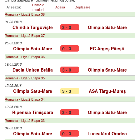
Olimpia Satu-Mare
/
Ultimele meciuri disputate:
Ultimele
Afiseaza:
Acasa
Deplasare
meciuri
Romania - Liga 2 Etapa 38
01.06.2018
Chindia Târgoviște
3 - 0
Olimpia Satu-Mare
Romania - Liga 2 Etapa 37
25.05.2018
Olimpia Satu-Mare
0 - 3
FC Argeș Pitești
Romania - Liga 2 Etapa 36
19.05.2018
Dacia Unirea Brăila
3 - 0
Olimpia Satu-Mare
Romania - Liga 2 Etapa 35
15.05.2018
Olimpia Satu-Mare
3 - 3
ASA Târgu-Mureș
Romania - Liga 2 Etapa 34
12.05.2018
Ripensia Timișoara
3 - 0
Olimpia Satu-Mare
Romania - Liga 2 Etapa 33
04.05.2018
Olimpia Satu-Mare
0 - 3
Luceafărul Oradea