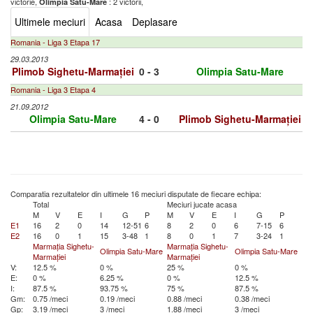
victorie,
: 2 victorii,
Olimpia Satu-Mare
Ultimele meciuri
Acasa
Deplasare
Romania - Liga 3 Etapa 17
29.03.2013
Plimob Sighetu-Marmației
0 - 3
Olimpia Satu-Mare
Romania - Liga 3 Etapa 4
21.09.2012
Olimpia Satu-Mare
4 - 0
Plimob Sighetu-Marmației
Comparatia rezultatelor din ultimele 16 meciuri disputate de fiecare echipa:
Total
Meciuri jucate acasa
M
V
E
I
G
P
M
V
E
I
G
P
E1
16
2
0
14
12-51
6
8
2
0
6
7-15
6
E2
16
0
1
15
3-48
1
8
0
1
7
3-24
1
Marmația Sighetu-
Marmația Sighetu-
Olimpia Satu-Mare
Olimpia Satu-Mare
Marmației
Marmației
V:
12.5 %
0 %
25 %
0 %
E:
0 %
6.25 %
0 %
12.5 %
I:
87.5 %
93.75 %
75 %
87.5 %
Gm:
0.75 /meci
0.19 /meci
0.88 /meci
0.38 /meci
Gp:
3.19 /meci
3 /meci
1.88 /meci
3 /meci