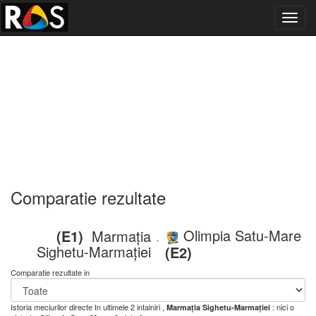
Toggl
navig
Comparatie rezultate
Olimpia Satu-Mare
(E1)
Marmația
-
Sighetu-Marmației
(E2)
Comparatie rezultate in
Istoria meciurilor directe
In ultimele 2 intalniri ,
: nici o
Marmația Sighetu-Marmației