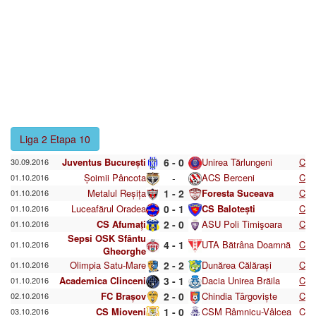
Liga 2 Etapa 10
Juventus București
6 - 0
Unirea Tărlungeni
C
30.09.2016
Șoimii Pâncota
-
ACS Berceni
C
01.10.2016
Metalul Reșița
1 - 2
Foresta Suceava
C
01.10.2016
Luceafărul Oradea
0 - 1
CS Balotești
C
01.10.2016
CS Afumați
2 - 0
ASU Poli Timişoara
C
01.10.2016
Sepsi OSK Sfântu
4 - 1
UTA Bătrâna Doamnă
C
01.10.2016
Gheorghe
Olimpia Satu-Mare
2 - 2
Dunărea Călărași
C
01.10.2016
Academica Clinceni
3 - 1
Dacia Unirea Brăila
C
01.10.2016
FC Brașov
2 - 0
Chindia Târgoviște
C
02.10.2016
CS Mioveni
1 - 0
CSM Râmnicu-Vâlcea
C
03.10.2016