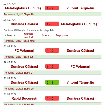
07.11.2020
Metaloglobus București
1 - 2
Viitorul Târgu-Jiu
Romania - Liga 2 Etapa 10
31.10.2020
Dunărea Călărași
1 - 0
Metaloglobus București
Dunărea Călărași
/
Ultimele meciuri disputate:
Ultimele
Afiseaza:
Acasa
Deplasare
meciuri
Romania - Liga 1 Baraj retur
03.06.2021
FC Voluntari
4 - 0
Dunărea Călărași
Romania - Liga 1 Baraj tur
29.05.2021
Dunărea Călărași
1 - 2
FC Voluntari
Romania - Liga 2 Etapa 21
28.03.2021
Dunărea Călărași
2 - 1
Viitorul Târgu-Jiu
Romania - Liga 2 Etapa 20
21.03.2021
Rapid București
4 - 0
Dunărea Călărași
Romania - Liga 2 Etapa 19