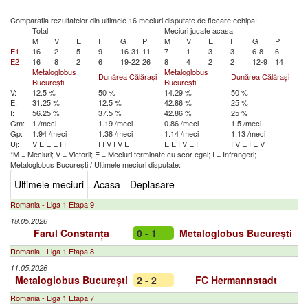
Comparatia rezultatelor din ultimele 16 meciuri disputate de fiecare echipa:
Total
Meciuri jucate acasa
M
V
E
I
G
P
M
V
E
I
G
P
E1
16
2
5
9
16-31
11
7
1
3
3
6-8
6
E2
16
8
2
6
19-22
26
8
4
2
2
12-9
14
Metaloglobus
Metaloglobus
Dunărea Călărași
Dunărea Călărași
București
București
V:
12.5 %
50 %
14.29 %
50 %
E:
31.25 %
12.5 %
42.86 %
25 %
I:
56.25 %
37.5 %
42.86 %
25 %
Gm:
1 /meci
1.19 /meci
0.86 /meci
1.5 /meci
Gp:
1.94 /meci
1.38 /meci
1.14 /meci
1.13 /meci
Uj:
V
E
E
E
I
I
I
I
V
I
V
E
E
E
I
V
E
I
I
V
E
I
E
V
*M = Meciuri; V = Victorii; E = Meciuri terminate cu scor egal; I = Infrangeri;
Metaloglobus București
/
Ultimele meciuri disputate:
Ultimele meciuri
Acasa
Deplasare
Romania - Liga 1 Etapa 9
18.05.2026
Farul Constanța
0 - 1
Metaloglobus București
Romania - Liga 1 Etapa 8
11.05.2026
Metaloglobus București
2 - 2
FC Hermannstadt
Romania - Liga 1 Etapa 7