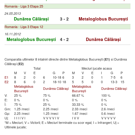
Romania - Liga 3 Etapa 25
24.05.2013
Dunărea Călărași
3 - 2
Metaloglobus București
Romania - Liga 3 Etapa 12
16.11.2012
Metaloglobus București
4 - 2
Dunărea Călărași
Comparatia ultimelor 8 intalniri directe dintre Metaloglobus București
si Dunărea
(E1)
Călărași
(E2)
Total
Meciuri jucate acasa
M
V
E
G
P
M
V
E
I
G
P
E1
8
2
0
6
10-18
6
3
2
0
1
7-5
6
E2
8
6
0
2
18-10
18
5
5
0
0
13-3
15
Metaloglobus
Metaloglobus
Dunărea Călărași
Dunărea Călărași
București
București
V:
25 %
75 %
66.67 %
100 %
E:
0 %
0 %
0 %
0 %
Î:
75 %
25 %
33.33 %
0 %
Gm:
1.25 /meci
2.25 /meci
2.33 /meci
2.6 /meci
Gp:
2.25 /meci
1.25 /meci
1.67 /meci
0.6 /meci
Uj:
I
I
I
I
V
I
V
V
V
V
I
V
I
V
V
V
V
V
V
V
*M = Meciuri; V = Victorii; E = Meciuri terminate cu scor egal; I = Infrangeri; Uj =
Ultimele jucate;