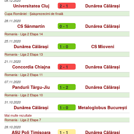
08.12.2020
Universitatea Cluj
2 - 1
Dunărea Călărași
Cupa României - Șaisprezecimi de finală
28.11.2020
CS Sânmartin
0 - 1
Dunărea Călărași
Romania - Liga 2 Etapa 14
25.11.2020
Dunărea Călărași
1 - 0
CS Mioveni
Romania - Liga 2 Etapa 13
21.11.2020
Concordia Chiajna
2 - 1
Dunărea Călărași
Romania - Liga 2 Etapa 11
07.11.2020
Pandurii Târgu-Jiu
1 - 2
Dunărea Călărași
Romania - Liga 2 Etapa 10
31.10.2020
Dunărea Călărași
1 - 0
Metaloglobus București
Mai multe rezultate
Romania - Liga 2 Etapa 7
28.10.2020
ASU Poli Timişoara
1 - 1
Dunărea Călărași