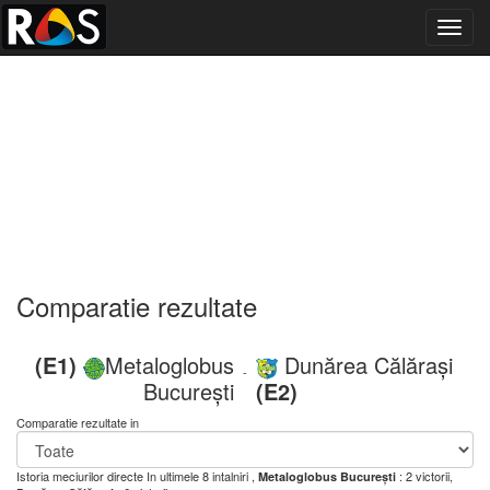
Toggl
navig
Comparatie rezultate
(E1)
Metaloglobus
Dunărea Călărași
-
București
(E2)
Comparatie rezultate in
Istoria meciurilor directe
In ultimele 8 intalniri ,
: 2 victorii,
Metaloglobus București