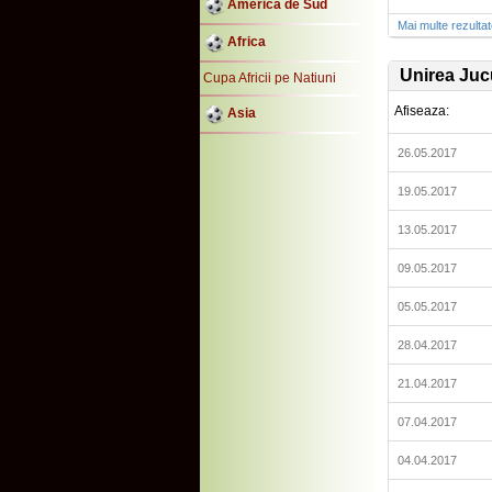
America de Sud
Mai multe rezulta
Africa
Unirea Juc
Cupa Africii pe Natiuni
Afiseaza:
Asia
26.05.2017
19.05.2017
13.05.2017
09.05.2017
05.05.2017
28.04.2017
21.04.2017
07.04.2017
04.04.2017