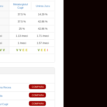
Metalurgistul
ucu
Unirea Jucu
Cugir
37.5 %
14.29 %
37.5 %
42.86 %
25 %
42.86 %
ci
1.13 /meci
1.71 /meci
ci
1 /meci
1.57 /meci
V
V
V
V
E
E
V
E
E
I
na Recea
da
ul Cugir