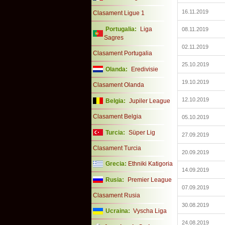
16.11.2019
Clasament Ligue 1
Portugalia:
Liga
08.11.2019
Sagres
02.11.2019
Clasament Portugalia
25.10.2019
Olanda:
Eredivisie
19.10.2019
Clasament Olanda
12.10.2019
Belgia:
Jupiler League
Clasament Belgia
05.10.2019
Turcia:
Süper Lig
27.09.2019
Clasament Turcia
20.09.2019
Grecia:
Ethniki Katigoria
14.09.2019
Rusia:
Premier League
07.09.2019
Clasament Rusia
30.08.2019
Ucraina:
Vyscha Liga
24.08.2019