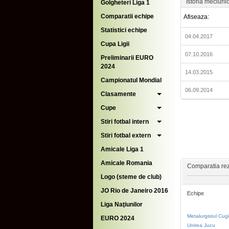
Istoria meciuril
Golgheteri Liga 1
Comparatii echipe
Afiseaza:
Statistici echipe
04.04.2017
Cupa Ligii
07.10.2016
Preliminarii EURO
2024
14.03.2015
Campionatul Mondial
06.09.2014
Clasamente
Cupe
Stiri fotbal intern
Stiri fotbal extern
Amicale Liga 1
Amicale Romania
Comparatia rezu
Logo (steme de club)
JO Rio de Janeiro 2016
Echipe
Liga Naţiunilor
Metalurgistul Cugi
EURO 2024
Unirea Jucu