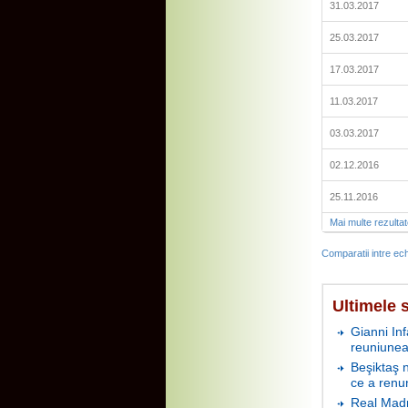
31.03.2017
25.03.2017
17.03.2017
11.03.2017
03.03.2017
02.12.2016
25.11.2016
Mai multe rezulta
Comparatii intre ech
Ultimele s
Gianni In
reuniunea
Beşiktaş 
ce a renu
Real Madr