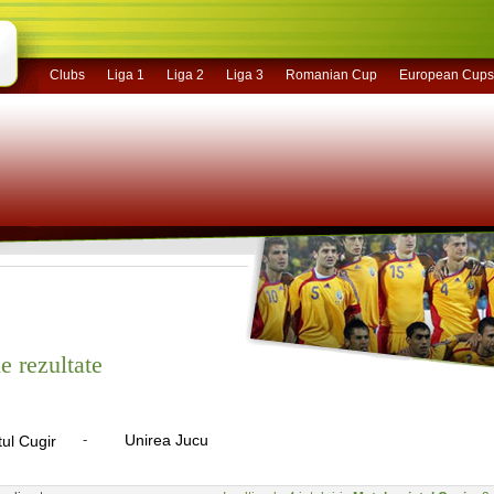
Clubs
Liga 1
Liga 2
Liga 3
Romanian Cup
European Cups
e rezultate
-
Unirea Jucu
tul Cugir