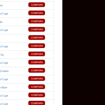
tin
ul Cugir
ița
ul Cugir
ul Cugir
luj
ul Cugir
 Oradea
ul Cugir
a-Mare
ul Cugir
ul Cugir