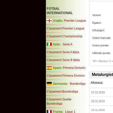
FOTBAL
INTERNATIONAL
Victorii:
Anglia:
Premier League
Egaluri:
Clasament Premier League
Infrangeri:
Clasament Championship
Goluri marcate:
Italia:
Serie A
Goluri primite:
Clasament Serie A Italia
Ultimele jucate:
Clasament Serie B Italia
*M = Meciuri; V = 
Spain:
Primera División
Metalurgist
Clasament Primera Division
Afiseaza:
Germania:
Bundesliga
Clasament Bundesliga
07.03.2020
Clasament Zweite
29.11.2019
Bundesliga
22.11.2019
Franta:
Ligue 1