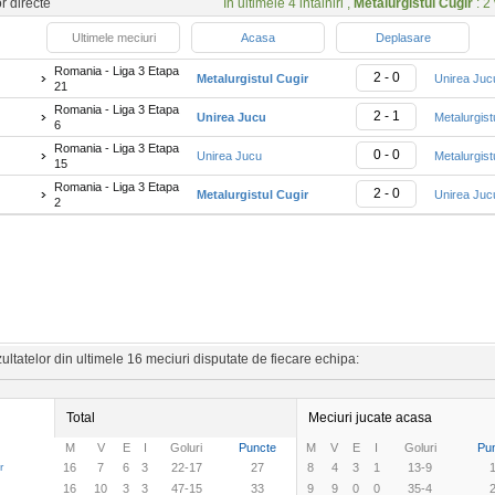
or directe
In ultimele 4 intalniri ,
Metalurgistul Cugir
: 2 
Ultimele meciuri
Acasa
Deplasare
Romania - Liga 3 Etapa
2 - 0
Metalurgistul Cugir
Unirea Juc
21
Romania - Liga 3 Etapa
2 - 1
Unirea Jucu
Metalurgist
6
Romania - Liga 3 Etapa
0 - 0
Unirea Jucu
Metalurgist
15
Romania - Liga 3 Etapa
2 - 0
Metalurgistul Cugir
Unirea Juc
2
ltatelor din ultimele 16 meciuri disputate de fiecare echipa:
Total
Meciuri jucate acasa
M
V
E
I
Goluri
Puncte
M
V
E
I
Goluri
Pu
r
16
7
6
3
22-17
27
8
4
3
1
13-9
16
10
3
3
47-15
33
9
9
0
0
35-4