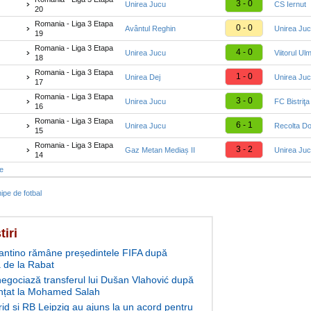
3 - 0
Unirea Jucu
CS Iernut
20
Romania - Liga 3 Etapa
0 - 0
Avântul Reghin
Unirea Ju
19
Romania - Liga 3 Etapa
4 - 0
Unirea Jucu
Viitorul Ul
18
Romania - Liga 3 Etapa
1 - 0
Unirea Dej
Unirea Ju
17
Romania - Liga 3 Etapa
3 - 0
Unirea Jucu
FC Bistriţa
16
Romania - Liga 3 Etapa
6 - 1
Unirea Jucu
Recolta Do
15
Romania - Liga 3 Etapa
3 - 2
Gaz Metan Mediaș II
Unirea Ju
14
te
ipe de fotbal
tiri
fantino rămâne președintele FIFA după
 de la Rabat
negociază transferul lui Dušan Vlahović după
nțat la Mohamed Salah
id și RB Leipzig au ajuns la un acord pentru