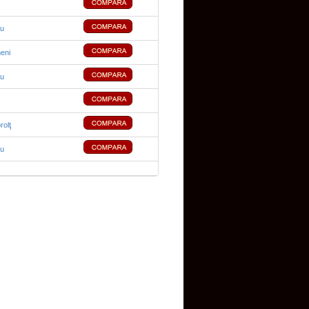
cu
meni
cu
rolţ
cu