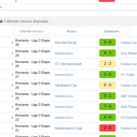
1
te
u
/
Ultimele meciuri disputate:
Ultimele meciuri
Acasa
Deplasare
Romania - Liga 3 Etapa
3 - 8
Recolta Dorolţ
Unirea Ju
30
Romania - Liga 3 Etapa
4 - 2
Unirea Jucu
Gaz Metan
29
Romania - Liga 3 Etapa
2 - 2
FC Hermannstadt
Unirea Ju
28
Romania - Liga 3 Etapa
1 - 0
Unirea Jucu
FC Zalău
27
Romania - Liga 3 Etapa
0 - 0
Sănătatea Cluj
Unirea Ju
26
Romania - Liga 3 Etapa
3 - 1
Unirea Jucu
ASF Comu
25
Romania - Liga 3 Etapa
7 - 0
Unirea Jucu
ASA Târgu
24
Romania - Liga 3 Etapa
4 - 0
Unirea Jucu
CS Oşorhe
22
Romania - Liga 3 Etapa
2 - 0
Metalurgistul Cugir
Unirea Ju
21
Romania - Liga 3 Etapa