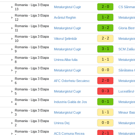
Romania - Liga 3 Etapa
2 - 0
Metalurgistul Cugir
CS Sânmar
13
Romania - Liga 3 Etapa
1 - 2
Avântul Reghin
Metalurgist
12
Romania - Liga 3 Etapa
3 - 2
Metalurgistul Cugir
Gloria Bistr
11
Romania - Liga 3 Etapa
2 - 2
Viitorul Şelimbăr
Metalurgist
10
Romania - Liga 3 Etapa
3 - 1
Metalurgistul Cugir
SCM Zalău
9
Romania - Liga 3 Etapa
1 - 1
Unirea Alba-Iulia
Metalurgist
8
Romania - Liga 3 Etapa
0 - 0
Metalurgistul Cugir
Sănătatea C
7
Romania - Liga 3 Etapa
2 - 0
AFC Odorheiu-Secuiesc
Metalurgist
6
Romania - Liga 3 Etapa
0 - 3
Metalurgistul Cugir
Luceafărul
5
Romania - Liga 3 Etapa
0 - 1
Industria Galda de Jos
Metalurgist
4
Romania - Liga 3 Etapa
1 - 1
Metalurgistul Cugir
Minaur Bai
3
Romania - Liga 3 Etapa
0 - 0
Unirea Dej
Metalurgist
2
Romania - Liga 3 Etapa
2 - 1
ACS Comuna Recea
Metalurgist