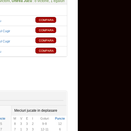
victorii,
Unirea Jucu
: o victorie, 1 egaluri
u
ul Cugir
ul Cugir
u
Meciuri jucate in deplasare
ncte
M
V
E
I
Goluri
Puncte
15
8
3
3
2
9-8
12
27
7
1
3
3
12-11
6