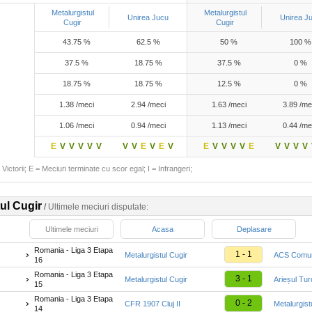
Metalurgistul
Metalurgistul
Unirea Jucu
Unirea J
Cugir
Cugir
43.75 %
62.5 %
50 %
100 %
37.5 %
18.75 %
37.5 %
0 %
18.75 %
18.75 %
12.5 %
0 %
1.38 /meci
2.94 /meci
1.63 /meci
3.89 /me
1.06 /meci
0.94 /meci
1.13 /meci
0.44 /me
E
V
V
V
V
V
V
V
E
V
E
V
E
V
V
V
V
E
V
V
V
V
Victorii; E = Meciuri terminate cu scor egal; I = Infrangeri;
ul Cugir
/
Ultimele meciuri disputate:
Ultimele meciuri
Acasa
Deplasare
Romania - Liga 3 Etapa
1 - 1
Metalurgistul Cugir
ACS Comu
16
Romania - Liga 3 Etapa
3 - 1
Metalurgistul Cugir
Arieșul Tur
15
Romania - Liga 3 Etapa
0 - 2
CFR 1907 Cluj II
Metalurgist
14