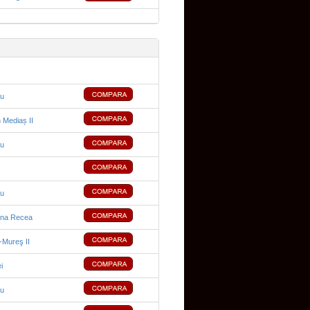
cu
 Mediaș II
cu
cu
na Recea
-Mureş II
i
cu