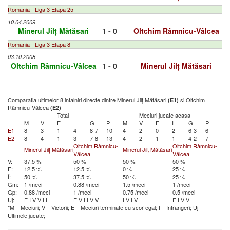
Romania - Liga 3 Etapa 25
10.04.2009
Minerul Jilț Mătăsari
1 - 0
Oltchim Râmnicu-Vâlcea
Romania - Liga 3 Etapa 8
03.10.2008
Oltchim Râmnicu-Vâlcea
1 - 0
Minerul Jilț Mătăsari
Comparatia ultimelor 8 intalniri directe dintre Minerul Jilț Mătăsari
si Oltchim
(E1)
Râmnicu-Vâlcea
(E2)
Total
Meciuri jucate acasa
M
V
E
G
P
M
V
E
I
G
P
E1
8
3
1
4
8-7
10
4
2
0
2
6-3
6
E2
8
4
1
3
7-8
13
4
2
1
1
4-2
7
Oltchim Râmnicu-
Oltchim Râmnicu-
Minerul Jilț Mătăsari
Minerul Jilț Mătăsari
Vâlcea
Vâlcea
V:
37.5 %
50 %
50 %
50 %
E:
12.5 %
12.5 %
0 %
25 %
Î:
50 %
37.5 %
50 %
25 %
Gm:
1 /meci
0.88 /meci
1.5 /meci
1 /meci
Gp:
0.88 /meci
1 /meci
0.75 /meci
0.5 /meci
Uj:
E
I
V
V
I
I
E
V
I
I
V
V
I
V
I
V
E
I
V
V
*M = Meciuri; V = Victorii; E = Meciuri terminate cu scor egal; I = Infrangeri; Uj =
Ultimele jucate;