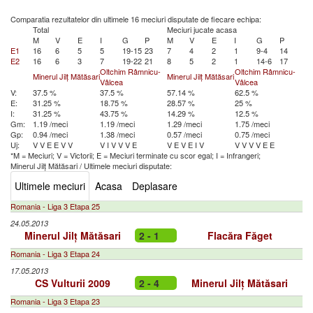
Comparatia rezultatelor din ultimele 16 meciuri disputate de fiecare echipa:
Total
Meciuri jucate acasa
M
V
E
I
G
P
M
V
E
I
G
P
E1
16
6
5
5
19-15
23
7
4
2
1
9-4
14
E2
16
6
3
7
19-22
21
8
5
2
1
14-6
17
Oltchim Râmnicu-
Oltchim Râmnicu-
Minerul Jilț Mătăsari
Minerul Jilț Mătăsari
Vâlcea
Vâlcea
V:
37.5 %
37.5 %
57.14 %
62.5 %
E:
31.25 %
18.75 %
28.57 %
25 %
I:
31.25 %
43.75 %
14.29 %
12.5 %
Gm:
1.19 /meci
1.19 /meci
1.29 /meci
1.75 /meci
Gp:
0.94 /meci
1.38 /meci
0.57 /meci
0.75 /meci
Uj:
V
V
E
E
V
V
V
I
V
V
V
E
V
E
V
E
I
V
V
V
V
V
E
E
*M = Meciuri; V = Victorii; E = Meciuri terminate cu scor egal; I = Infrangeri;
Minerul Jilț Mătăsari
/
Ultimele meciuri disputate:
Ultimele meciuri
Acasa
Deplasare
Romania - Liga 3 Etapa 25
24.05.2013
Minerul Jilț Mătăsari
2 - 1
Flacăra Făget
Romania - Liga 3 Etapa 24
17.05.2013
CS Vulturii 2009
2 - 4
Minerul Jilț Mătăsari
Romania - Liga 3 Etapa 23