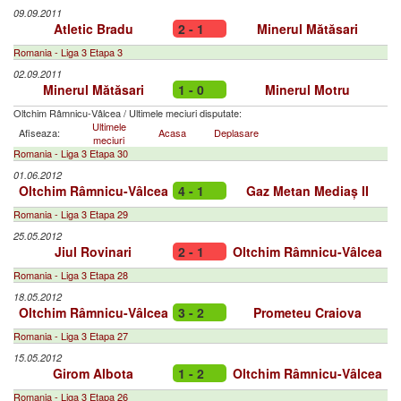
09.09.2011
Atletic Bradu
2 - 1
Minerul Mătăsari
Romania - Liga 3 Etapa 3
02.09.2011
Minerul Mătăsari
1 - 0
Minerul Motru
Oltchim Râmnicu-Vâlcea
/
Ultimele meciuri disputate:
Ultimele
Afiseaza:
Acasa
Deplasare
meciuri
Romania - Liga 3 Etapa 30
01.06.2012
Oltchim Râmnicu-Vâlcea
4 - 1
Gaz Metan Mediaș II
Romania - Liga 3 Etapa 29
25.05.2012
Jiul Rovinari
2 - 1
Oltchim Râmnicu-Vâlcea
Romania - Liga 3 Etapa 28
18.05.2012
Oltchim Râmnicu-Vâlcea
3 - 2
Prometeu Craiova
Romania - Liga 3 Etapa 27
15.05.2012
Girom Albota
1 - 2
Oltchim Râmnicu-Vâlcea
Romania - Liga 3 Etapa 26