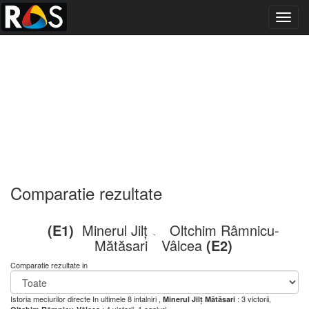
Toggl
navig
Comparatie rezultate
(E1)
Minerul Jilț
Oltchim Râmnicu-
-
Mătăsari
Vâlcea
(E2)
Comparatie rezultate in
Istoria meciurilor directe
In ultimele 8 intalniri ,
: 3 victorii,
Minerul Jilț Mătăsari