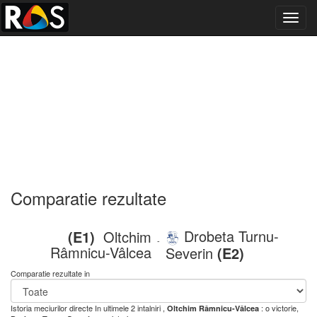
Toggl
navig
Comparatie rezultate
Drobeta Turnu-
(E1)
Oltchim
-
Râmnicu-Vâlcea
Severin
(E2)
Comparatie rezultate in
Istoria meciurilor directe
In ultimele 2 intalniri ,
: o victorie,
Oltchim Râmnicu-Vâlcea