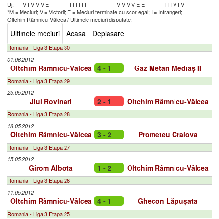
Uj:
V
I
V
V
V
E
I
I
I
I
I
I
V
V
V
V
E
E
I
I
I
V
I
V
*M = Meciuri; V = Victorii; E = Meciuri terminate cu scor egal; I = Infrangeri;
Oltchim Râmnicu-Vâlcea
/
Ultimele meciuri disputate:
Ultimele meciuri
Acasa
Deplasare
Romania - Liga 3 Etapa 30
01.06.2012
Oltchim Râmnicu-Vâlcea
4 - 1
Gaz Metan Mediaș II
Romania - Liga 3 Etapa 29
25.05.2012
Jiul Rovinari
2 - 1
Oltchim Râmnicu-Vâlcea
Romania - Liga 3 Etapa 28
18.05.2012
Oltchim Râmnicu-Vâlcea
3 - 2
Prometeu Craiova
Romania - Liga 3 Etapa 27
15.05.2012
Girom Albota
1 - 2
Oltchim Râmnicu-Vâlcea
Romania - Liga 3 Etapa 26
11.05.2012
Oltchim Râmnicu-Vâlcea
4 - 1
Ghecon Lăpușata
Romania - Liga 3 Etapa 25