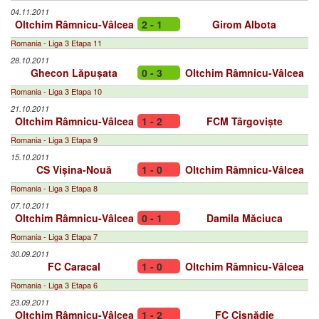
04.11.2011
Oltchim Râmnicu-Vâlcea
2 - 1
Girom Albota
Romania - Liga 3 Etapa 11
28.10.2011
Ghecon Lăpușata
0 - 3
Oltchim Râmnicu-Vâlcea
Romania - Liga 3 Etapa 10
21.10.2011
Oltchim Râmnicu-Vâlcea
1 - 2
FCM Târgoviște
Romania - Liga 3 Etapa 9
15.10.2011
CS Vișina-Nouă
1 - 0
Oltchim Râmnicu-Vâlcea
Romania - Liga 3 Etapa 8
07.10.2011
Oltchim Râmnicu-Vâlcea
0 - 1
Damila Măciuca
Romania - Liga 3 Etapa 7
30.09.2011
FC Caracal
1 - 0
Oltchim Râmnicu-Vâlcea
Romania - Liga 3 Etapa 6
23.09.2011
Oltchim Râmnicu-Vâlcea
1 - 2
FC Cisnădie