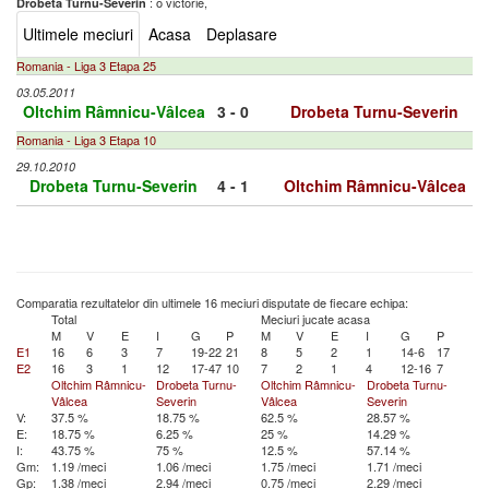
: o victorie,
Drobeta Turnu-Severin
Ultimele meciuri
Acasa
Deplasare
Romania - Liga 3 Etapa 25
03.05.2011
Oltchim Râmnicu-Vâlcea
3 - 0
Drobeta Turnu-Severin
Romania - Liga 3 Etapa 10
29.10.2010
Drobeta Turnu-Severin
4 - 1
Oltchim Râmnicu-Vâlcea
Comparatia rezultatelor din ultimele 16 meciuri disputate de fiecare echipa:
Total
Meciuri jucate acasa
M
V
E
I
G
P
M
V
E
I
G
P
E1
16
6
3
7
19-22
21
8
5
2
1
14-6
17
E2
16
3
1
12
17-47
10
7
2
1
4
12-16
7
Oltchim Râmnicu-
Drobeta Turnu-
Oltchim Râmnicu-
Drobeta Turnu-
Vâlcea
Severin
Vâlcea
Severin
V:
37.5 %
18.75 %
62.5 %
28.57 %
E:
18.75 %
6.25 %
25 %
14.29 %
I:
43.75 %
75 %
12.5 %
57.14 %
Gm:
1.19 /meci
1.06 /meci
1.75 /meci
1.71 /meci
Gp:
1.38 /meci
2.94 /meci
0.75 /meci
2.29 /meci