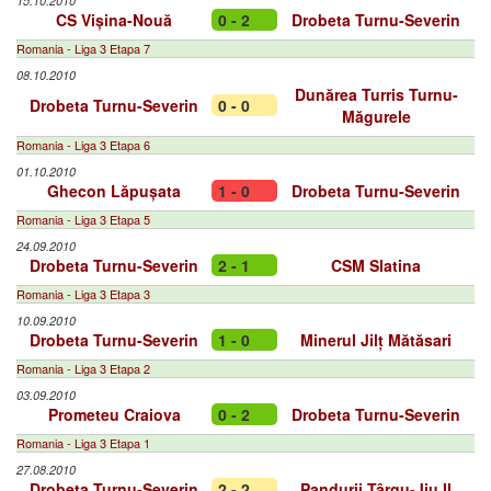
15.10.2010
CS Vișina-Nouă
0 - 2
Drobeta Turnu-Severin
Romania - Liga 3 Etapa 7
08.10.2010
Dunărea Turris Turnu-
Drobeta Turnu-Severin
0 - 0
Măgurele
Romania - Liga 3 Etapa 6
01.10.2010
Ghecon Lăpușata
1 - 0
Drobeta Turnu-Severin
Romania - Liga 3 Etapa 5
24.09.2010
Drobeta Turnu-Severin
2 - 1
CSM Slatina
Romania - Liga 3 Etapa 3
10.09.2010
Drobeta Turnu-Severin
1 - 0
Minerul Jilț Mătăsari
Romania - Liga 3 Etapa 2
03.09.2010
Prometeu Craiova
0 - 2
Drobeta Turnu-Severin
Romania - Liga 3 Etapa 1
27.08.2010
Drobeta Turnu-Severin
2 - 2
Pandurii Târgu-Jiu II