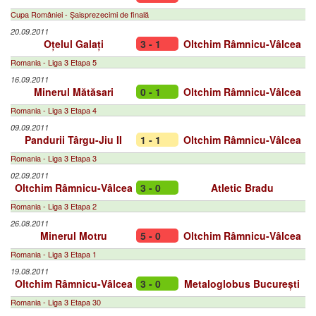
Cupa României - Șaisprezecimi de finală
20.09.2011
Oțelul Galați
3 - 1
Oltchim Râmnicu-Vâlcea
Romania - Liga 3 Etapa 5
16.09.2011
Minerul Mătăsari
0 - 1
Oltchim Râmnicu-Vâlcea
Romania - Liga 3 Etapa 4
09.09.2011
Pandurii Târgu-Jiu II
1 - 1
Oltchim Râmnicu-Vâlcea
Romania - Liga 3 Etapa 3
02.09.2011
Oltchim Râmnicu-Vâlcea
3 - 0
Atletic Bradu
Romania - Liga 3 Etapa 2
26.08.2011
Minerul Motru
5 - 0
Oltchim Râmnicu-Vâlcea
Romania - Liga 3 Etapa 1
19.08.2011
Oltchim Râmnicu-Vâlcea
3 - 0
Metaloglobus București
Romania - Liga 3 Etapa 30