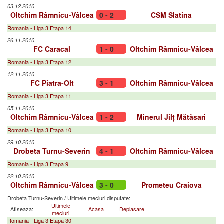
03.12.2010
Oltchim Râmnicu-Vâlcea
0 - 2
CSM Slatina
Romania - Liga 3 Etapa 14
26.11.2010
FC Caracal
1 - 0
Oltchim Râmnicu-Vâlcea
Romania - Liga 3 Etapa 12
12.11.2010
FC Piatra-Olt
3 - 1
Oltchim Râmnicu-Vâlcea
Romania - Liga 3 Etapa 11
05.11.2010
Oltchim Râmnicu-Vâlcea
1 - 2
Minerul Jilț Mătăsari
Romania - Liga 3 Etapa 10
29.10.2010
Drobeta Turnu-Severin
4 - 1
Oltchim Râmnicu-Vâlcea
Romania - Liga 3 Etapa 9
22.10.2010
Oltchim Râmnicu-Vâlcea
3 - 0
Prometeu Craiova
Drobeta Turnu-Severin
/
Ultimele meciuri disputate:
Ultimele
Afiseaza:
Acasa
Deplasare
meciuri
Romania - Liga 3 Etapa 30