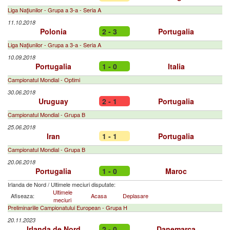
Liga Naţiunilor - Grupa a 3-a - Seria A
11.10.2018
Polonia
2 - 3
Portugalia
Liga Naţiunilor - Grupa a 3-a - Seria A
10.09.2018
Portugalia
1 - 0
Italia
Campionatul Mondial - Optimi
30.06.2018
Uruguay
2 - 1
Portugalia
Campionatul Mondial - Grupa B
25.06.2018
Iran
1 - 1
Portugalia
Campionatul Mondial - Grupa B
20.06.2018
Portugalia
1 - 0
Maroc
Irlanda de Nord
/
Ultimele meciuri disputate:
Ultimele
Afiseaza:
Acasa
Deplasare
meciuri
Preliminariile Campionatului European - Grupa H
20.11.2023
Irlanda de Nord
2 - 0
Danemarca