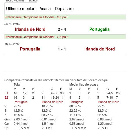
: nici o victorie, 1 egaluri
Ultimele meciuri
Acasa
Deplasare
Preliminariile Campionatului Mondial - Grupa F
06.09.2013
Irlanda de Nord
2 - 4
Portugalia
Preliminariile Campionatului Mondial - Grupa F
16.10.2012
Portugalia
1 - 1
Irlanda de Nord
Comparatia rezultatelor din ultimele 16 meciuri disputate de fiecare echipa:
Total
Meciuri jucate acasa
M
V
E
I
G
P
M
V
E
I
G
P
E1
16
12
2
2
42-7
38
9
6
2
1
24-5
20
E2
16
3
2
11
13-24
11
8
2
1
5
7-10
7
Portugalia
Irlanda de Nord
Portugalia
Irlanda de Nord
V:
75 %
18.75 %
66.67 %
25 %
E:
12.5 %
12.5 %
22.22 %
12.5 %
I:
12.5 %
68.75 %
11.11 %
62.5 %
Gm:
2.63 /meci
0.81 /meci
2.67 /meci
0.88 /meci
Gp:
0.44 /meci
1.5 /meci
0.56 /meci
1.25 /meci
Uj:
E
E
I
V
V
V
V
I
I
V
I
I
E
E
V
V
V
V
V
I
V
I
I
E