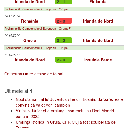
Irlanda de Nord
2 - 1
Finlanda
Preliminariile Campionatului European - Grupa F
14.11.2014
România
2 - 0
Irlanda de Nord
Preliminariile Campionatului European - Grupa F
14.10.2014
Grecia
0 - 2
Irlanda de Nord
Preliminariile Campionatului European - Grupa F
11.10.2014
Irlanda de Nord
2 - 0
Insulele Feroe
Comparatii intre echipe de fotbal
Ultimele stiri
Noul diamant al lui Juventus vine din Bosnia. Barbarez este
convins că va deveni campion
Vinícius Júnior și-a prelungit contractul cu Real Madrid
până în 2032
Umilință istorică în Gruia. CFR Cluj a fost spulberată de
Tromsø