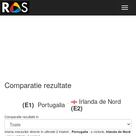
Toggl
navig
Comparatie rezultate
Irlanda de Nord
(E1)
Portugalia
-
(E2)
Comparatie rezultate in
Istoria meciurilor directe
In ultimele 2 intalniri ,
: o victorie,
Portugalia
Irlanda de Nord