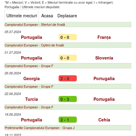
*M = Meciuri; V = Victorii; E = Meciuri terminate cu scor egal; I = Infrangeri;
Portugalia
/
Ultimele meciuri disputate:
Ultimele meciuri
Acasa
Deplasare
Campionatul European - Sferturi de finală
05.07.2024
Portugalia
0 - 0
Franța
Campionatul European - Optimi de finală
01.07.2024
Portugalia
0 - 0
Slovenia
Campionatul European - Grupa F
26.06.2024
Georgia
2 - 0
Portugalia
Campionatul European - Grupa F
22.06.2024
Turcia
0 - 3
Portugalia
Campionatul European - Grupa F
18.06.2024
Portugalia
2 - 1
Cehia
Preliminariile Campionatului European - Grupa J
19.11.2023