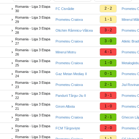
Romania - Liga 3 Etapa
2 - 2
FC Cisnădie
Prometeu C
30
Romania - Liga 3 Etapa
1 - 1
Prometeu Craiova
Minerul Măt
29
Romania - Liga 3 Etapa
3 - 2
Oltchim Râmnicu-Vâlcea
Prometeu C
28
Romania - Liga 3 Etapa
3 - 0
Prometeu Craiova
Atletic Bra
27
Romania - Liga 3 Etapa
4 - 1
Minerul Motru
Prometeu C
26
Romania - Liga 3 Etapa
1 - 0
Prometeu Craiova
Metaloglob
25
Romania - Liga 3 Etapa
0 - 1
Gaz Metan Mediaș II
Prometeu C
24
Romania - Liga 3 Etapa
2 - 1
Prometeu Craiova
Jiul Rovinar
23
Romania - Liga 3 Etapa
3 - 1
Pandurii Târgu-Jiu II
Prometeu C
22
Romania - Liga 3 Etapa
1 - 0
Girom Albota
Prometeu C
21
Romania - Liga 3 Etapa
2 - 1
Prometeu Craiova
Ghecon Lă
20
Romania - Liga 3 Etapa
2 - 0
FCM Târgoviște
Prometeu C
19
Romania - Liga 3 Etapa
1 - 1