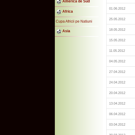
America de Sud
01.06.2012
Africa
25.05.2012
Cupa Africii pe Natiuni
18.05.2012
Asia
15.05.2012
11.05.2012
04.05.2012
27.04.2012
24.04.2012
20.04.2012
13.04.2012
06.04.2012
03.04.2012