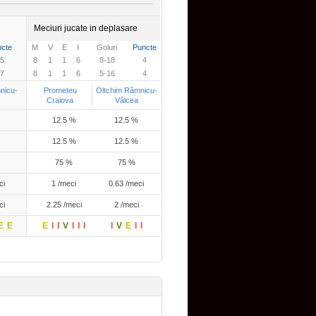
Meciuri jucate in deplasare
cte
M
V
E
I
Goluri
Puncte
5
8
1
1
6
8-18
4
7
8
1
1
6
5-16
4
nicu-
Prometeu
Oltchim Râmnicu-
Craiova
Vâlcea
12.5 %
12.5 %
12.5 %
12.5 %
75 %
75 %
ci
1 /meci
0.63 /meci
ci
2.25 /meci
2 /meci
E
E
E
I
I
V
I
I
I
I
V
E
I
I