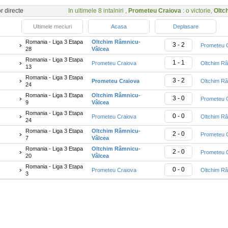
or directe
In ultimele 8 intalniri ,
Prometeu Craiova
: o victorie,
Oltc
Ultimele meciuri
Acasa
Deplasare
Romania - Liga 3 Etapa
Oltchim Râmnicu-
3 - 2
Prometeu 
28
Vâlcea
Romania - Liga 3 Etapa
1 - 1
Prometeu Craiova
Oltchim R
13
Romania - Liga 3 Etapa
3 - 2
Prometeu Craiova
Oltchim R
24
Romania - Liga 3 Etapa
Oltchim Râmnicu-
3 - 0
Prometeu 
9
Vâlcea
Romania - Liga 3 Etapa
0 - 0
Prometeu Craiova
Oltchim R
24
Romania - Liga 3 Etapa
Oltchim Râmnicu-
2 - 0
Prometeu 
7
Vâlcea
Romania - Liga 3 Etapa
Oltchim Râmnicu-
2 - 0
Prometeu 
20
Vâlcea
Romania - Liga 3 Etapa
0 - 0
Prometeu Craiova
Oltchim R
3