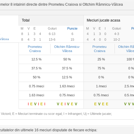
imelor 8 intalniri directe dintre Prometeu Craiova si Oltchim Râmnicu-Vâlcea
Total
Meciuri jucate acasa
M
V
E
Goluri
Puncte
M
V
E
I
Goluri
P
a
8
1
3
4
6-13
6
4
1
3
0
4-3
Vâlcea
8
4
3
1
13-6
15
4
4
0
0
10-2
Prometeu
Oltchim Râmnicu-
Prometeu
Oltchim R
Craiova
Vâlcea
Craiova
Vâlc
12.5 %
50 %
25 %
100 
37.5 %
37.5 %
75 %
0 %
50 %
12.5 %
0 %
0 %
0.75 /meci
1.63 /meci
1 /meci
2.5 /m
1.63 /meci
0.75 /meci
0.75 /meci
0.5 /m
I
E
V
I
E
I
V
E
I
V
E
V
E
V
E
E
V
V
Victorii; E = Meciuri terminate cu scor egal; I = Infrangeri; Uj = Ultimele jucate;
ltatelor din ultimele 16 meciuri disputate de fiecare echipa: