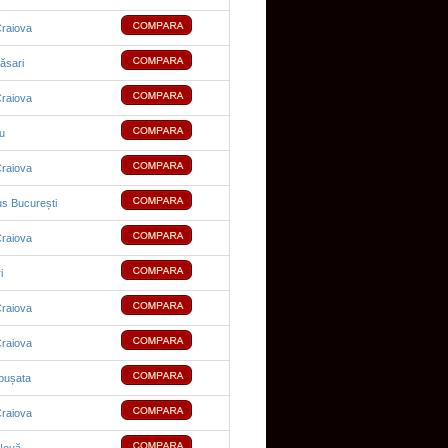
raiova
ăsari
raiova
du
raiova
us București
raiova
i
raiova
raiova
pușata
raiova