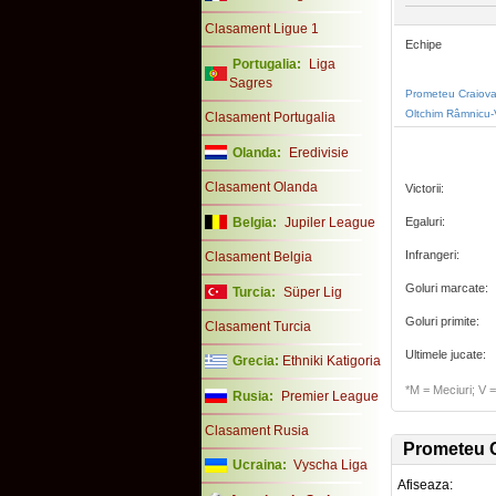
Clasament Ligue 1
Echipe
Portugalia:
Liga
Sagres
Prometeu Craiov
Oltchim Râmnicu-
Clasament Portugalia
Olanda:
Eredivisie
Clasament Olanda
Victorii:
Belgia:
Jupiler League
Egaluri:
Infrangeri:
Clasament Belgia
Goluri marcate:
Turcia:
Süper Lig
Goluri primite:
Clasament Turcia
Ultimele jucate:
Grecia:
Ethniki Katigoria
*M = Meciuri; V = 
Rusia:
Premier League
Clasament Rusia
Prometeu 
Ucraina:
Vyscha Liga
Afiseaza: