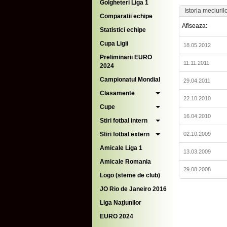
Golgheteri Liga 1
Istoria meciuril
Comparatii echipe
Afiseaza:
Statistici echipe
Cupa Ligii
18.05.2012
Preliminarii EURO
11.11.2011
2024
Campionatul Mondial
29.04.2011
Clasamente
22.10.2010
Cupe
16.04.2010
Stiri fotbal intern
Stiri fotbal extern
02.10.2009
Amicale Liga 1
13.03.2009
Amicale Romania
29.08.2008
Logo (steme de club)
JO Rio de Janeiro 2016
Liga Naţiunilor
EURO 2024