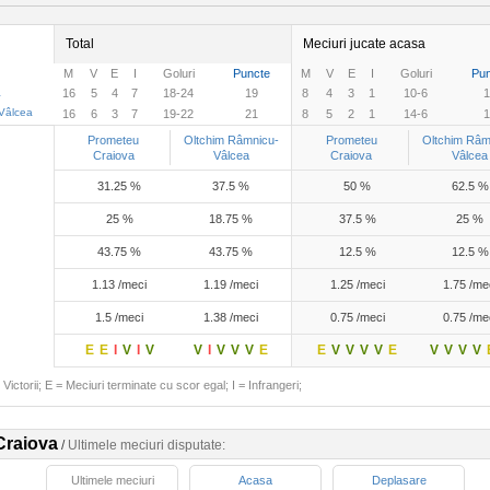
Total
Meciuri jucate acasa
M
V
E
I
Goluri
Puncte
M
V
E
I
Goluri
Pun
a
16
5
4
7
18-24
19
8
4
3
1
10-6
1
Vâlcea
16
6
3
7
19-22
21
8
5
2
1
14-6
1
Prometeu
Oltchim Râmnicu-
Prometeu
Oltchim Râm
Craiova
Vâlcea
Craiova
Vâlcea
31.25 %
37.5 %
50 %
62.5 %
25 %
18.75 %
37.5 %
25 %
43.75 %
43.75 %
12.5 %
12.5 %
1.13 /meci
1.19 /meci
1.25 /meci
1.75 /me
1.5 /meci
1.38 /meci
0.75 /meci
0.75 /me
E
E
I
V
I
V
V
I
V
V
V
E
E
V
V
V
V
E
V
V
V
V
Victorii; E = Meciuri terminate cu scor egal; I = Infrangeri;
Craiova
/
Ultimele meciuri disputate:
Ultimele meciuri
Acasa
Deplasare