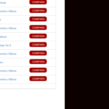
-Nouă
âmnicu-Vâlcea
l
âmnicu-Vâlcea
tăsari
rgu-Jiu II
âmnicu-Vâlcea
tru
âmnicu-Vâlcea
âmnicu-Vâlcea