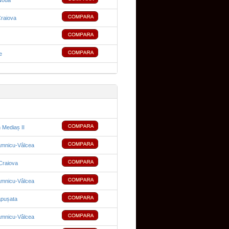
Nouă
raiova
e
 Mediaș II
âmnicu-Vâlcea
Craiova
âmnicu-Vâlcea
pușata
âmnicu-Vâlcea