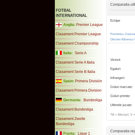
Comparatia ult
FOTBAL
INTERNATIONAL
Echipe
Anglia:
Premier League
Clasament Premier League
Prometeu Craiov
Oltchim Râmnicu-
Clasament Championship
Italia:
Serie A
Victorii:
Clasament Serie A Italia
Egaluri:
Clasament Serie B Italia
Infrangeri:
Spain:
Primera División
Goluri marcate:
Clasament Primera Division
Goluri primite:
Germania:
Bundesliga
Ultimele jucate:
Clasament Bundesliga
*M = Meciuri; V = 
Clasament Zweite
Bundesliga
Comparatia rezu
Franta:
Ligue 1