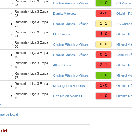
Romania - Liga 3 Etapa
1 - 0
Oltchim Râmnicu-Vâlcea
CS Vișina
24
Romania - Liga 3 Etapa
4 - 0
Damila Măciuca
Oltchim R
23
Romania - Liga 3 Etapa
1 - 1
Oltchim Râmnicu-Vâlcea
FC Caraca
22
Romania - Liga 3 Etapa
4 - 0
FC Cisnădie
Oltchim R
21
Romania - Liga 3 Etapa
0 - 0
Oltchim Râmnicu-Vâlcea
Minerul Mă
20
Romania - Liga 3 Etapa
0 - 1
Oltchim Râmnicu-Vâlcea
Pandurii Tâ
19
Romania - Liga 3 Etapa
2 - 1
Atletic Bradu
Oltchim R
18
Romania - Liga 3 Etapa
1 - 0
Oltchim Râmnicu-Vâlcea
Minerul Mo
17
Romania - Liga 3 Etapa
1 - 0
Metaloglobus București
Oltchim R
16
Romania - Liga 3 Etapa
1 - 0
Gaz Metan Mediaș II
Oltchim R
15
te
ipe de fotbal
tiri