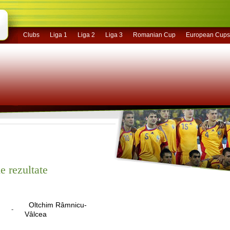
Clubs
Liga 1
Liga 2
Liga 3
Romanian Cup
European Cups
e rezultate
Oltchim Râmnicu-
-
Vâlcea