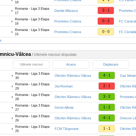
Prometeu Craiova
CS Vișina-
18
Romania - Liga 3 Etapa
3 - 1
Damila Măciuca
Prometeu C
17
Romania - Liga 3 Etapa
0 - 2
Prometeu Craiova
FC Caracal
16
Romania - Liga 3 Etapa
0 - 0
Prometeu Craiova
FC Cisnădi
15
te
âmnicu-Vâlcea
/
Ultimele meciuri disputate:
Ultimele meciuri
Acasa
Deplasare
Romania - Liga 3 Etapa
4 - 1
Oltchim Râmnicu-Vâlcea
Gaz Metan
30
Romania - Liga 3 Etapa
2 - 1
Jiul Rovinari
Oltchim R
29
Romania - Liga 3 Etapa
3 - 2
Oltchim Râmnicu-Vâlcea
Prometeu 
28
Romania - Liga 3 Etapa
1 - 2
Girom Albota
Oltchim R
27
Romania - Liga 3 Etapa
4 - 1
Oltchim Râmnicu-Vâlcea
Ghecon Lă
26
Romania - Liga 3 Etapa
1 - 1
FCM Târgoviște
Oltchim R
25