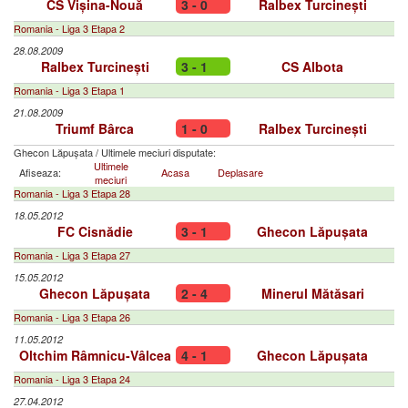
CS Vișina-Nouă
3 - 0
Ralbex Turcinești
Romania - Liga 3 Etapa 2
28.08.2009
Ralbex Turcinești
3 - 1
CS Albota
Romania - Liga 3 Etapa 1
21.08.2009
Triumf Bârca
1 - 0
Ralbex Turcinești
Ghecon Lăpușata
/
Ultimele meciuri disputate:
Ultimele
Afiseaza:
Acasa
Deplasare
meciuri
Romania - Liga 3 Etapa 28
18.05.2012
FC Cisnădie
3 - 1
Ghecon Lăpușata
Romania - Liga 3 Etapa 27
15.05.2012
Ghecon Lăpușata
2 - 4
Minerul Mătăsari
Romania - Liga 3 Etapa 26
11.05.2012
Oltchim Râmnicu-Vâlcea
4 - 1
Ghecon Lăpușata
Romania - Liga 3 Etapa 24
27.04.2012