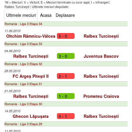
*M = Meciuri; V = Victorii; E = Meciuri terminate cu scor egal; I = Infrangeri;
Ralbex Turcinești
/
Ultimele meciuri disputate:
Ultimele meciuri
Acasa
Deplasare
Romania - Liga 3 Etapa 34
11.06.2010
Oltchim Râmnicu-Vâlcea
5 - 0
Ralbex Turcinești
Romania - Liga 3 Etapa 33
04.06.2010
Ralbex Turcinești
3 - 0
Juventus Bascov
Romania - Liga 3 Etapa 32
28.05.2010
FC Argeș Pitești II
2 - 1
Ralbex Turcinești
Romania - Liga 3 Etapa 31
21.05.2010
Ralbex Turcinești
1 - 0
Prometeu Craiova
Romania - Liga 3 Etapa 30
14.05.2010
Ghecon Lăpușata
4 - 1
Ralbex Turcinești
Romania - Liga 3 Etapa 29
11.05.2010