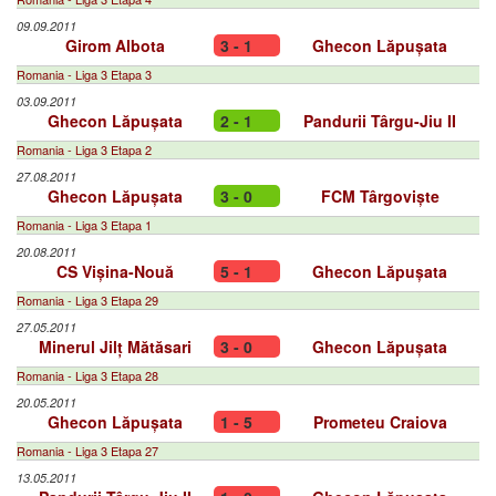
09.09.2011
Girom Albota
3 - 1
Ghecon Lăpușata
Romania - Liga 3 Etapa 3
03.09.2011
Ghecon Lăpușata
2 - 1
Pandurii Târgu-Jiu II
Romania - Liga 3 Etapa 2
27.08.2011
Ghecon Lăpușata
3 - 0
FCM Târgoviște
Romania - Liga 3 Etapa 1
20.08.2011
CS Vișina-Nouă
5 - 1
Ghecon Lăpușata
Romania - Liga 3 Etapa 29
27.05.2011
Minerul Jilț Mătăsari
3 - 0
Ghecon Lăpușata
Romania - Liga 3 Etapa 28
20.05.2011
Ghecon Lăpușata
1 - 5
Prometeu Craiova
Romania - Liga 3 Etapa 27
13.05.2011