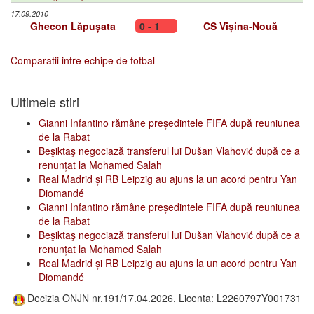
17.09.2010
Ghecon Lăpușata
0 - 1
CS Vișina-Nouă
Comparatii intre echipe de fotbal
Ultimele stiri
Gianni Infantino rămâne președintele FIFA după reuniunea
de la Rabat
Beşiktaş negociază transferul lui Dušan Vlahović după ce a
renunțat la Mohamed Salah
Real Madrid și RB Leipzig au ajuns la un acord pentru Yan
Diomandé
Gianni Infantino rămâne președintele FIFA după reuniunea
de la Rabat
Beşiktaş negociază transferul lui Dušan Vlahović după ce a
renunțat la Mohamed Salah
Real Madrid și RB Leipzig au ajuns la un acord pentru Yan
Diomandé
Decizia ONJN nr.191/17.04.2026, Licenta: L2260797Y001731