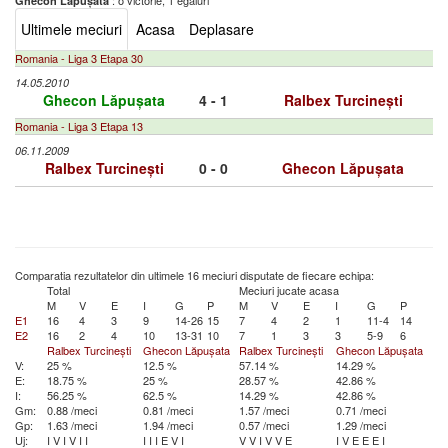
: o victorie, 1 egaluri
Ghecon Lăpușata
Ultimele meciuri
Acasa
Deplasare
Romania - Liga 3 Etapa 30
14.05.2010
Ghecon Lăpușata
4 - 1
Ralbex Turcinești
Romania - Liga 3 Etapa 13
06.11.2009
Ralbex Turcinești
0 - 0
Ghecon Lăpușata
Comparatia rezultatelor din ultimele 16 meciuri disputate de fiecare echipa:
Total
Meciuri jucate acasa
M
V
E
I
G
P
M
V
E
I
G
P
E1
16
4
3
9
14-26
15
7
4
2
1
11-4
14
E2
16
2
4
10
13-31
10
7
1
3
3
5-9
6
Ralbex Turcinești
Ghecon Lăpușata
Ralbex Turcinești
Ghecon Lăpușata
V:
25 %
12.5 %
57.14 %
14.29 %
E:
18.75 %
25 %
28.57 %
42.86 %
I:
56.25 %
62.5 %
14.29 %
42.86 %
Gm:
0.88 /meci
0.81 /meci
1.57 /meci
0.71 /meci
Gp:
1.63 /meci
1.94 /meci
0.57 /meci
1.29 /meci
Uj:
I
V
I
V
I
I
I
I
I
E
V
I
V
V
I
V
V
E
I
V
E
E
E
I