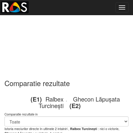
Toggl
navig
Comparatie rezultate
(E1)
Ralbex
Ghecon Lăpușata
-
Turcinești
(E2)
Comparatie rezultate in
Istoria meciurilor directe
In ultimele 2 intalniri ,
: nici o victorie,
Ralbex Turcinești