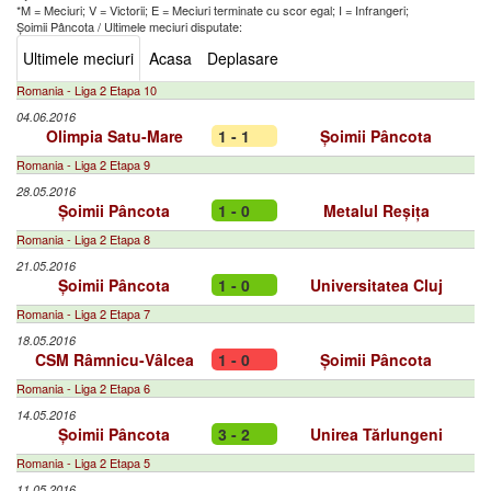
*M = Meciuri; V = Victorii; E = Meciuri terminate cu scor egal; I = Infrangeri;
Șoimii Pâncota
/
Ultimele meciuri disputate:
Ultimele meciuri
Acasa
Deplasare
Romania - Liga 2 Etapa 10
04.06.2016
Olimpia Satu-Mare
1 - 1
Șoimii Pâncota
Romania - Liga 2 Etapa 9
28.05.2016
Șoimii Pâncota
1 - 0
Metalul Reșița
Romania - Liga 2 Etapa 8
21.05.2016
Șoimii Pâncota
1 - 0
Universitatea Cluj
Romania - Liga 2 Etapa 7
18.05.2016
CSM Râmnicu-Vâlcea
1 - 0
Șoimii Pâncota
Romania - Liga 2 Etapa 6
14.05.2016
Șoimii Pâncota
3 - 2
Unirea Tărlungeni
Romania - Liga 2 Etapa 5
11.05.2016