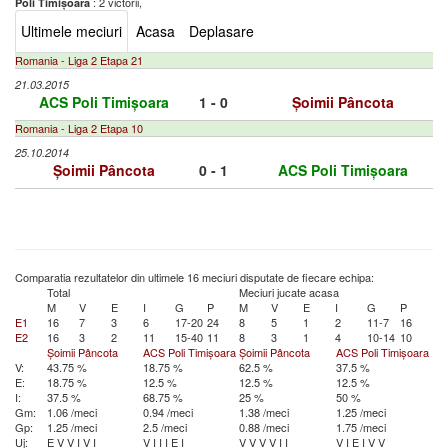
: 2 victorii,
Poli Timișoara
Ultimele meciuri
Acasa
Deplasare
Romania - Liga 2 Etapa 21
21.03.2015
ACS Poli Timișoara
1 - 0
Șoimii Pâncota
Romania - Liga 2 Etapa 10
25.10.2014
Șoimii Pâncota
0 - 1
ACS Poli Timișoara
Comparatia rezultatelor din ultimele 16 meciuri disputate de fiecare echipa:
Total
Meciuri jucate acasa
M
V
E
I
G
P
M
V
E
I
G
P
E1
16
7
3
6
17-20
24
8
5
1
2
11-7
16
E2
16
3
2
11
15-40
11
8
3
1
4
10-14
10
Șoimii Pâncota
ACS Poli Timișoara
Șoimii Pâncota
ACS Poli Timișoara
V:
43.75 %
18.75 %
62.5 %
37.5 %
E:
18.75 %
12.5 %
12.5 %
12.5 %
I:
37.5 %
68.75 %
25 %
50 %
Gm:
1.06 /meci
0.94 /meci
1.38 /meci
1.25 /meci
Gp:
1.25 /meci
2.5 /meci
0.88 /meci
1.75 /meci
Uj:
E
V
V
I
V
I
V
I
I
I
E
I
V
V
V
V
I
I
V
I
E
I
V
V