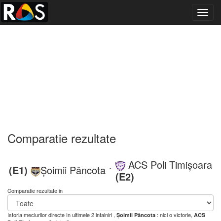
Toggl
navig
Comparatie rezultate
ACS Poli Timișoara
(E1)
Șoimii Pâncota
-
(E2)
Comparatie rezultate in
Istoria meciurilor directe
In ultimele 2 intalniri ,
: nici o victorie,
Șoimii Pâncota
ACS