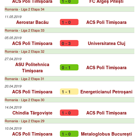
ACS Poli Timișoara
1 - 0
FC Argeș Pitești
Romania - Liga 2 Etapa 34
11.05.2019
Aerostar Bacău
1 - 0
ACS Poli Timișoara
Romania - Liga 2 Etapa 33
05.05.2019
ACS Poli Timișoara
0 - 3
Universitatea Cluj
Romania - Liga 2 Etapa 32
27.04.2019
ASU Politehnica
0 - 1
ACS Poli Timișoara
Timişoara
Romania - Liga 2 Etapa 31
20.04.2019
ACS Poli Timișoara
1 - 1
Energeticianul Petroşani
Romania - Liga 2 Etapa 30
14.04.2019
Chindia Târgoviște
1 - 0
ACS Poli Timișoara
Romania - Liga 2 Etapa 29
10.04.2019
ACS Poli Timișoara
1 - 0
Metaloglobus București