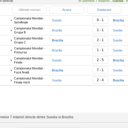
or directe
In ultimele 7 intalniri ,
Suedia
: n
Ultimele meciuri
Acasa
Deplasare
Campionatul Mondial -
0 - 1
Suedia
Brazilia
Semifinale
Campionatul Mondial -
1 - 1
Brazilia
Suedia
Grupa B
Campionatul Mondial -
2 - 1
Brazilia
Suedia
Grupa C
Campionatul Mondial -
1 - 1
Brazilia
Suedia
Primul tur
Campionatul Mondial -
2 - 5
Suedia
Brazilia
Finala
Campionatul Mondial -
7 - 1
Brazilia
Suedia
Faza finală
Campionatul Mondial -
2 - 4
Suedia
Brazilia
Finala mică
melor 7 intalniri directe dintre Suedia si Brazilia