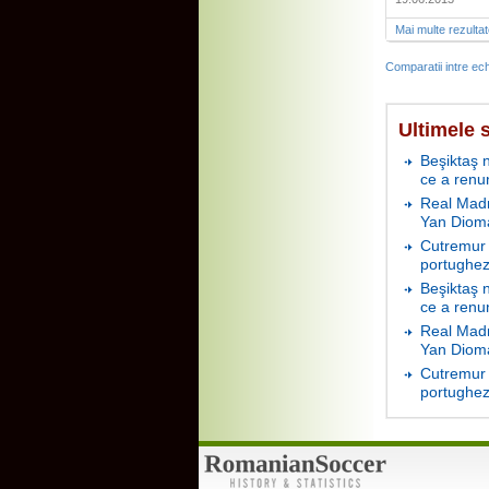
Mai multe rezulta
Comparatii intre ech
Ultimele s
Beşiktaş 
ce a renu
Real Madr
Yan Diom
Cutremur 
portughez
Beşiktaş 
ce a renu
Real Madr
Yan Diom
Cutremur 
portughez