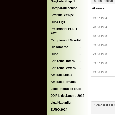
Istoria meciuril
Golgheteri Liga 1
Comparatii echipe
Afiseaza:
Statistici echipe
13.07.1994
Cupa Ligii
28.06.1994
Preliminarii EURO
2024
10.06.1990
Campionatul Mondial
03.06.1978
Clasamente
Cupe
29.06.1958
Stiri fotbal intern
09.07.1950
Stiri fotbal extern
19.06.1938
Amicale Liga 1
Amicale Romania
Logo (steme de club)
JO Rio de Janeiro 2016
Liga Naţiunilor
Comparatia ulti
EURO 2024