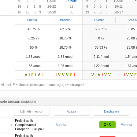
M
V
E
I
Goluri
Puncte
M
V
E
I
Goluri
P
16
7
1
8
26-22
22
9
6
0
3
19-11
16
10
3
3
30-20
33
13
7
3
3
20-17
Suedia
Brazilia
Suedia
Brazili
43.75 %
62.5 %
66.67 %
53.85
6.25 %
18.75 %
0 %
23.08
50 %
18.75 %
33.33 %
23.08
1.63 /meci
1.88 /meci
2.11 /meci
1.54 /m
1.38 /meci
1.25 /meci
1.22 /meci
1.31 /m
V
I
E
I
V
I
I
V
V
V
E
I
V
I
V
I
V
V
I
V
V
E
Victorii; E = Meciuri terminate cu scor egal; I = Infrangeri;
mele meciuri disputate:
Ultimele meciuri
Acasa
Deplasare
Preliminariile
2 - 0
Campionatului
Suedia
Estonia
European - Grupa F
Preliminariile