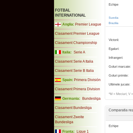
Echipe
FOTBAL
INTERNATIONAL
Suedia
Brazilia
Anglia:
Premier League
Clasament Premier League
Victorii:
Clasament Championship
Egaluri:
Italia:
Serie A
Infrangeri:
Clasament Serie A Italia
Goluri marcate:
Clasament Serie B Italia
Goluri primite:
Spain:
Primera División
Ultimele jucate:
Clasament Primera Division
*M = Meciuri; V = 
Germania:
Bundesliga
Clasament Bundesliga
Comparatia rezu
Clasament Zweite
Bundesliga
Echipe
Franta:
Ligue 1