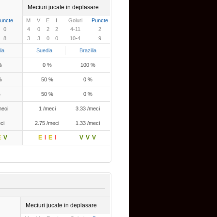
Meciuri jucate in deplasare
uncte
M
V
E
I
Goluri
Puncte
0
4
0
2
2
4-11
2
8
3
3
0
0
10-4
9
lia
Suedia
Brazilia
%
0 %
100 %
%
50 %
0 %
%
50 %
0 %
meci
1 /meci
3.33 /meci
ci
2.75 /meci
1.33 /meci
E
V
E
I
E
I
V
V
V
Meciuri jucate in deplasare