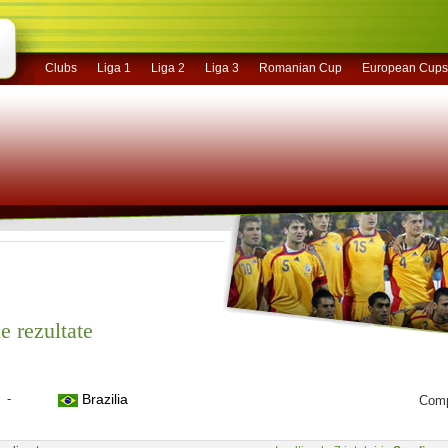
Clubs
Liga 1
Liga 2
Liga 3
Romanian Cup
European Cups
e rezultate
-
Brazilia
Comp