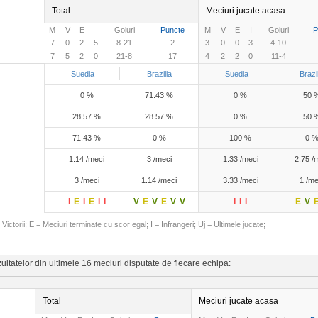
Total
Meciuri jucate acasa
M
V
E
Goluri
Puncte
M
V
E
I
Goluri
P
7
0
2
5
8-21
2
3
0
0
3
4-10
7
5
2
0
21-8
17
4
2
2
0
11-4
Suedia
Brazilia
Suedia
Brazi
0 %
71.43 %
0 %
50 
28.57 %
28.57 %
0 %
50 
71.43 %
0 %
100 %
0 
1.14 /meci
3 /meci
1.33 /meci
2.75 /
3 /meci
1.14 /meci
3.33 /meci
1 /me
I
E
I
E
I
I
V
E
V
E
V
V
I
I
I
E
V
Victorii; E = Meciuri terminate cu scor egal; I = Infrangeri; Uj = Ultimele jucate;
ltatelor din ultimele 16 meciuri disputate de fiecare echipa:
Total
Meciuri jucate acasa