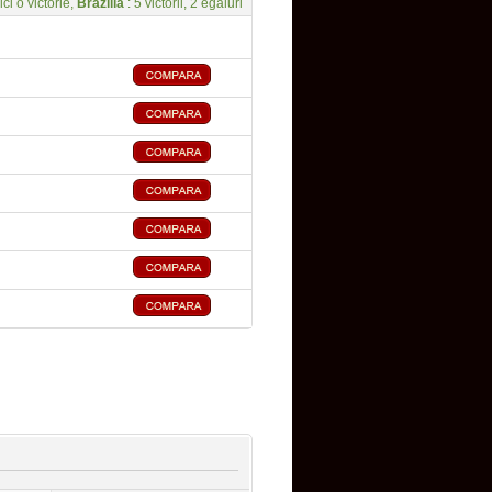
ici o victorie,
Brazilia
: 5 victorii, 2 egaluri