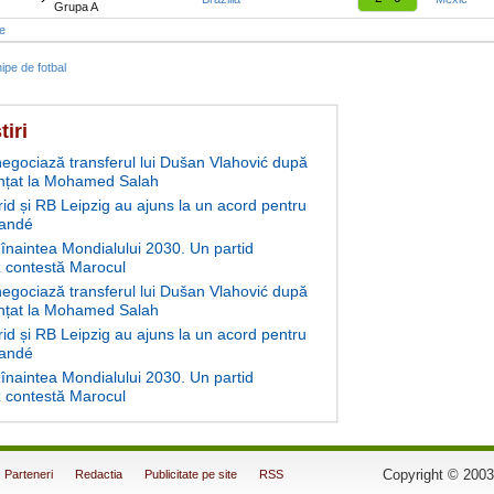
Grupa A
te
ipe de fotbal
tiri
negociază transferul lui Dušan Vlahović după
nțat la Mohamed Salah
id și RB Leipzig au ajuns la un acord pentru
andé
înaintea Mondialului 2030. Un partid
 contestă Marocul
negociază transferul lui Dušan Vlahović după
nțat la Mohamed Salah
id și RB Leipzig au ajuns la un acord pentru
andé
înaintea Mondialului 2030. Un partid
 contestă Marocul
Copyright © 2003
Parteneri
Redactia
Publicitate pe site
RSS