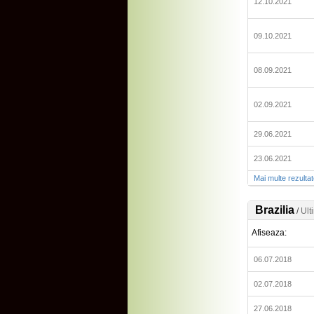
12.10.2021
09.10.2021
08.09.2021
02.09.2021
29.06.2021
23.06.2021
Mai multe rezulta
Brazilia
/
Ult
Afiseaza:
06.07.2018
02.07.2018
27.06.2018