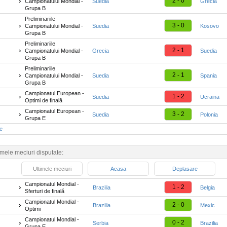
2 - 0
Campionatului Mondial -
Suedia
Grecia
Grupa B
Preliminariile
3 - 0
Campionatului Mondial -
Suedia
Kosovo
Grupa B
Preliminariile
2 - 1
Campionatului Mondial -
Grecia
Suedia
Grupa B
Preliminariile
2 - 1
Campionatului Mondial -
Suedia
Spania
Grupa B
Campionatul European -
1 - 2
Suedia
Ucraina
Optimi de finală
Campionatul European -
3 - 2
Suedia
Polonia
Grupa E
te
imele meciuri disputate:
Ultimele meciuri
Acasa
Deplasare
Campionatul Mondial -
1 - 2
Brazilia
Belgia
Sferturi de finală
Campionatul Mondial -
2 - 0
Brazilia
Mexic
Optimi
Campionatul Mondial -
0 - 2
Serbia
Brazilia
Grupa E