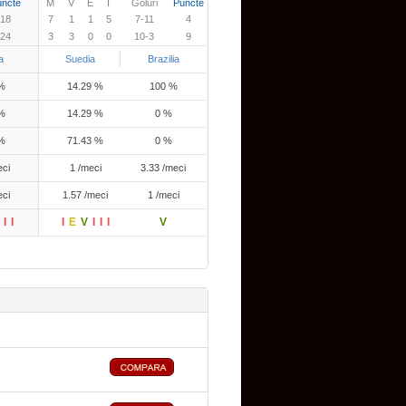
uncte
M
V
E
I
Goluri
Puncte
18
7
1
1
5
7-11
4
24
3
3
0
0
10-3
9
a
Suedia
Brazilia
 %
14.29 %
100 %
 %
14.29 %
0 %
 %
71.43 %
0 %
eci
1 /meci
3.33 /meci
eci
1.57 /meci
1 /meci
I
I
I
E
V
I
I
I
V