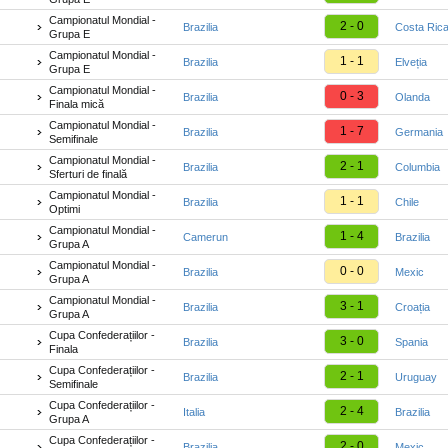
Campionatul Mondial -
2 - 0
Brazilia
Costa Ric
Grupa E
Campionatul Mondial -
1 - 1
Brazilia
Elveția
Grupa E
Campionatul Mondial -
0 - 3
Brazilia
Olanda
Finala mică
Campionatul Mondial -
1 - 7
Brazilia
Germania
Semifinale
Campionatul Mondial -
2 - 1
Brazilia
Columbia
Sferturi de finală
Campionatul Mondial -
1 - 1
Brazilia
Chile
Optimi
Campionatul Mondial -
1 - 4
Camerun
Brazilia
Grupa A
Campionatul Mondial -
0 - 0
Brazilia
Mexic
Grupa A
Campionatul Mondial -
3 - 1
Brazilia
Croația
Grupa A
Cupa Confederațiilor -
3 - 0
Brazilia
Spania
Finala
Cupa Confederațiilor -
2 - 1
Brazilia
Uruguay
Semifinale
Cupa Confederațiilor -
2 - 4
Italia
Brazilia
Grupa A
Cupa Confederațiilor -
2 - 0
Brazilia
Mexic