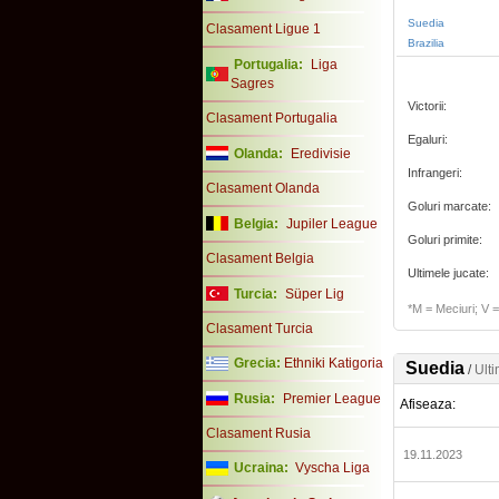
Suedia
Clasament Ligue 1
Brazilia
Portugalia:
Liga
Sagres
Victorii:
Clasament Portugalia
Egaluri:
Olanda:
Eredivisie
Infrangeri:
Clasament Olanda
Goluri marcate:
Belgia:
Jupiler League
Goluri primite:
Clasament Belgia
Ultimele jucate:
Turcia:
Süper Lig
*M = Meciuri; V = 
Clasament Turcia
Grecia:
Ethniki Katigoria
Suedia
/
Ulti
Rusia:
Premier League
Afiseaza:
Clasament Rusia
19.11.2023
Ucraina:
Vyscha Liga