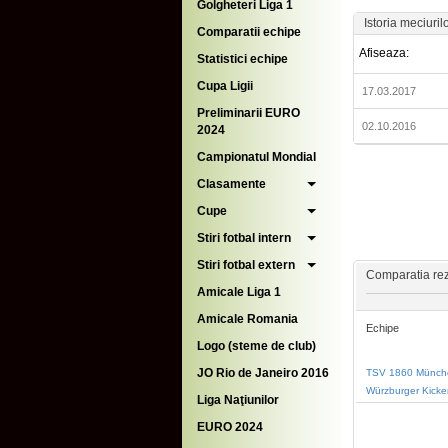
Golgheteri Liga 1
Istoria meciuril
Comparatii echipe
Afiseaza:
Statistici echipe
Cupa Ligii
17.03.2017
Preliminarii EURO
02.10.2016
2024
Campionatul Mondial
Clasamente
Cupe
Stiri fotbal intern
Stiri fotbal extern
Comparatia rezu
Amicale Liga 1
Amicale Romania
Echipe
Logo (steme de club)
JO Rio de Janeiro 2016
TSV 1860 Münch
Würzburger Kicke
Liga Naţiunilor
EURO 2024