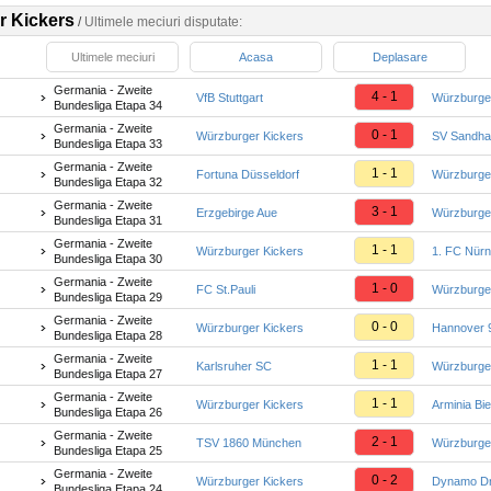
r Kickers
/
Ultimele meciuri disputate:
Ultimele meciuri
Acasa
Deplasare
Germania - Zweite
4 - 1
VfB Stuttgart
Würzburge
Bundesliga Etapa 34
Germania - Zweite
0 - 1
Würzburger Kickers
SV Sandha
Bundesliga Etapa 33
Germania - Zweite
1 - 1
Fortuna Düsseldorf
Würzburge
Bundesliga Etapa 32
Germania - Zweite
3 - 1
Erzgebirge Aue
Würzburge
Bundesliga Etapa 31
Germania - Zweite
1 - 1
Würzburger Kickers
1. FC Nür
Bundesliga Etapa 30
Germania - Zweite
1 - 0
FC St.Pauli
Würzburge
Bundesliga Etapa 29
Germania - Zweite
0 - 0
Würzburger Kickers
Hannover 
Bundesliga Etapa 28
Germania - Zweite
1 - 1
Karlsruher SC
Würzburge
Bundesliga Etapa 27
Germania - Zweite
1 - 1
Würzburger Kickers
Arminia Bie
Bundesliga Etapa 26
Germania - Zweite
2 - 1
TSV 1860 München
Würzburge
Bundesliga Etapa 25
Germania - Zweite
0 - 2
Würzburger Kickers
Dynamo D
Bundesliga Etapa 24