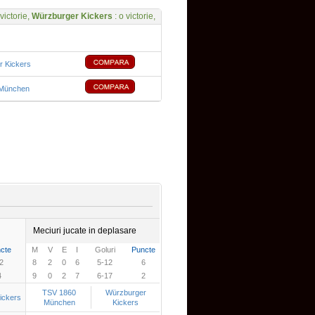
 victorie,
Würzburger Kickers
: o victorie,
r Kickers
München
Meciuri jucate in deplasare
cte
M
V
E
I
Goluri
Puncte
2
8
2
0
6
5-12
6
4
9
0
2
7
6-17
2
TSV 1860
Würzburger
ickers
München
Kickers