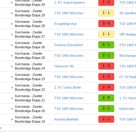
Germania - Zweite
1 - 0
1. FC Kaiserslautern
TSV 1860 
Bundesliga Etapa 30
Germania - Zweite
1 - 1
TSV 1860 München
SV Sandha
Bundesliga Etapa 29
Germania - Zweite
3 - 0
Erzgebirge Aue
TSV 1860 
Bundesliga Etapa 28
Germania - Zweite
1 - 1
TSV 1860 München
VfB Stuttga
Bundesliga Etapa 27
Germania - Zweite
0 - 1
Fortuna Düsseldorf
TSV 1860 
Bundesliga Etapa 26
Germania - Zweite
2 - 1
TSV 1860 München
Würzburger
Bundesliga Etapa 25
Germania - Zweite
1 - 0
Hannover 96
TSV 1860 
Bundesliga Etapa 24
Germania - Zweite
1 - 2
TSV 1860 München
FC St.Pauli
Bundesliga Etapa 23
Germania - Zweite
2 - 0
1. FC Union Berlin
TSV 1860 
Bundesliga Etapa 22
Germania - Zweite
2 - 0
TSV 1860 München
1. FC Nürn
Bundesliga Etapa 21
Germania - Zweite
2 - 1
TSV 1860 München
Karlsruher
Bundesliga Etapa 20
Germania - Zweite
2 - 1
Arminia Bielefeld
TSV 1860 
Bundesliga Etapa 19
te