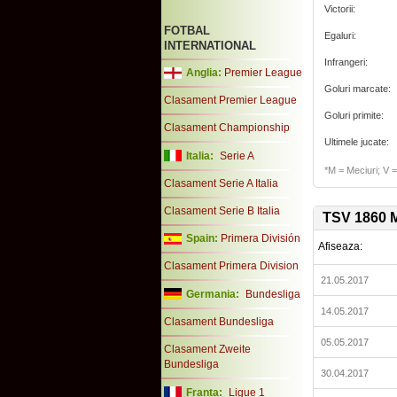
Victorii:
FOTBAL
Egaluri:
INTERNATIONAL
Infrangeri:
Anglia:
Premier League
Goluri marcate:
Clasament Premier League
Goluri primite:
Clasament Championship
Ultimele jucate:
Italia:
Serie A
*M = Meciuri; V = 
Clasament Serie A Italia
Clasament Serie B Italia
TSV 1860 
Spain:
Primera División
Afiseaza:
Clasament Primera Division
21.05.2017
Germania:
Bundesliga
14.05.2017
Clasament Bundesliga
05.05.2017
Clasament Zweite
Bundesliga
30.04.2017
Franta:
Ligue 1