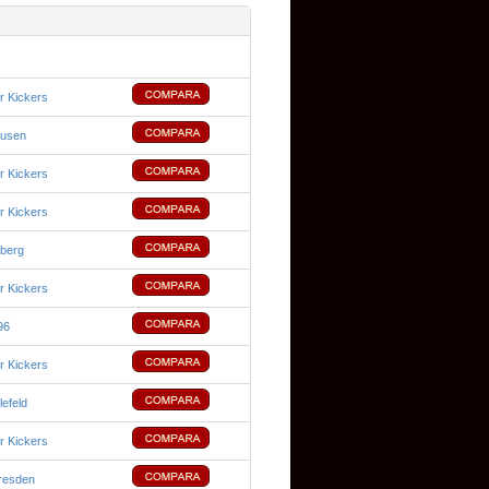
r Kickers
usen
r Kickers
r Kickers
nberg
r Kickers
96
r Kickers
lefeld
r Kickers
resden