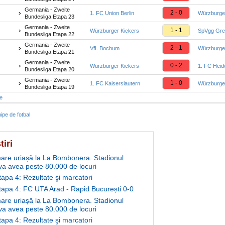
Germania - Zweite
2 - 0
1. FC Union Berlin
Würzburge
Bundesliga Etapa 23
Germania - Zweite
1 - 1
Würzburger Kickers
SpVgg Greu
Bundesliga Etapa 22
Germania - Zweite
2 - 1
VfL Bochum
Würzburge
Bundesliga Etapa 21
Germania - Zweite
0 - 2
Würzburger Kickers
1. FC Hei
Bundesliga Etapa 20
Germania - Zweite
1 - 0
1. FC Kaiserslautern
Würzburge
Bundesliga Etapa 19
te
ipe de fotbal
tiri
are uriașă la La Bombonera. Stadionul
va avea peste 80.000 de locuri
tapa 4: Rezultate şi marcatori
Etapa 4: FC UTA Arad - Rapid București 0-0
are uriașă la La Bombonera. Stadionul
va avea peste 80.000 de locuri
tapa 4: Rezultate şi marcatori