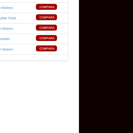
r Kickers
ther Fürth
r Kickers
denheim
r Kickers