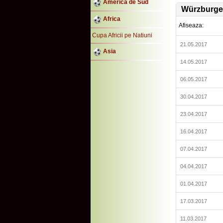
America de Sud
Würzburge
Africa
Afiseaza:
Cupa Africii pe Natiuni
21.05.2017
Asia
14.05.2017
06.05.2017
30.04.2017
23.04.2017
16.04.2017
07.04.2017
04.04.2017
01.04.2017
17.03.2017
11.03.2017