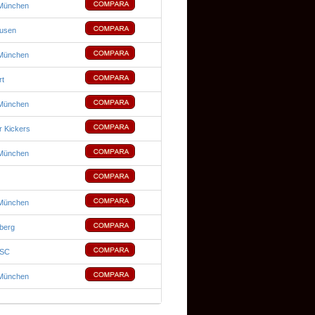
München
usen
München
rt
München
 Kickers
München
München
berg
 SC
München