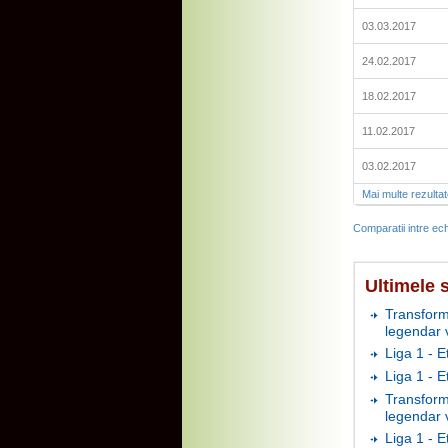
03.03.2017
24.02.2017
18.02.2017
11.02.2017
03.02.2017
Mai multe rezulta
Comparatii intre ech
Ultimele s
Transform
legendar 
Liga 1 - E
Liga 1 - 
Transform
legendar 
Liga 1 - E