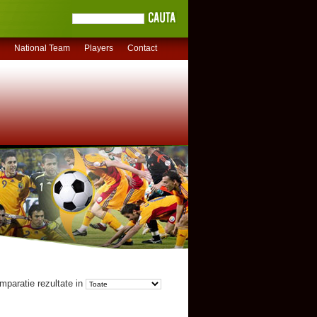
National Team
Players
Contact
mparatie rezultate in