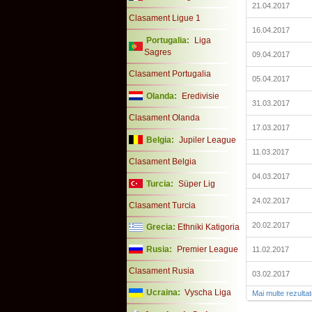
21.04.2017
Clasament Ligue 1
16.04.2017
Portugalia:
Liga
Sagres
09.04.2017
Clasament Portugalia
05.04.2017
Olanda:
Eredivisie
31.03.2017
Clasament Olanda
17.03.2017
Belgia:
Jupiler League
11.03.2017
Clasament Belgia
04.03.2017
Turcia:
Süper Lig
24.02.2017
Clasament Turcia
20.02.2017
Grecia:
Ethniki Katigoria
Rusia:
Premier League
11.02.2017
Clasament Rusia
03.02.2017
Ucraina:
Vyscha Liga
Mai multe rezulta