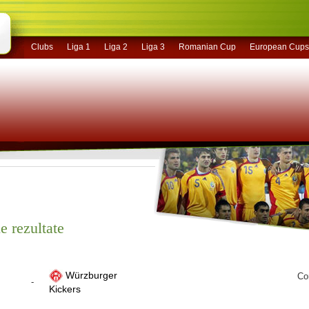
Clubs
Liga 1
Liga 2
Liga 3
Romanian Cup
European Cups
e rezultate
Würzburger
Co
-
Kickers