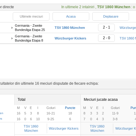
or directe
In ultimele 2 intalniri ,
TSV 1860 München
: o
Ultimele meciuri
Acasa
Deplasare
Germania - Zweite
2 - 1
TSV 1860 München
Würzburge
Bundesliga Etapa 25
Germania - Zweite
2 - 0
Würzburger Kickers
TSV 1860 
Bundesliga Etapa 8
ltatelor din ultimele 16 meciuri disputate de fiecare echipa:
Total
Meciuri jucate acasa
M
V
E
I
Goluri
Puncte
M
V
E
I
Goluri
Pun
en
16
5
3
8
16-21
18
8
3
3
2
11-9
1
rs
16
0
6
10
9-25
6
7
0
4
3
3-8
TSV 1860
TSV 1860
Würzburger Kickers
Würzburger K
München
München