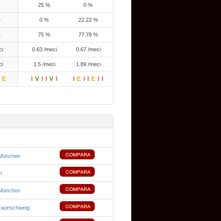
25 %
0 %
%
0 %
22.22 %
%
75 %
77.78 %
ci
0.63 /meci
0.67 /meci
ci
1.5 /meci
1.89 /meci
E
I
V
I
I
V
I
I
E
I
I
E
I
I
München
m
München
Braunschweig