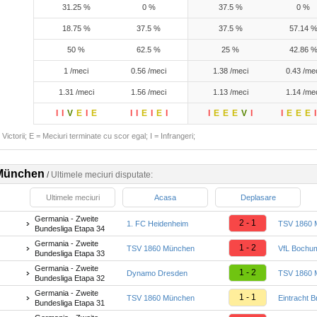
31.25 %
0 %
37.5 %
0 %
18.75 %
37.5 %
37.5 %
57.14 
50 %
62.5 %
25 %
42.86 
1 /meci
0.56 /meci
1.38 /meci
0.43 /me
1.31 /meci
1.56 /meci
1.13 /meci
1.14 /me
I
I
V
E
I
E
I
I
E
I
E
I
I
E
E
E
V
I
I
E
E
E
I
Victorii; E = Meciuri terminate cu scor egal; I = Infrangeri;
München
/
Ultimele meciuri disputate:
Ultimele meciuri
Acasa
Deplasare
Germania - Zweite
2 - 1
1. FC Heidenheim
TSV 1860 
Bundesliga Etapa 34
Germania - Zweite
1 - 2
TSV 1860 München
VfL Bochu
Bundesliga Etapa 33
Germania - Zweite
1 - 2
Dynamo Dresden
TSV 1860 
Bundesliga Etapa 32
Germania - Zweite
1 - 1
TSV 1860 München
Eintracht 
Bundesliga Etapa 31