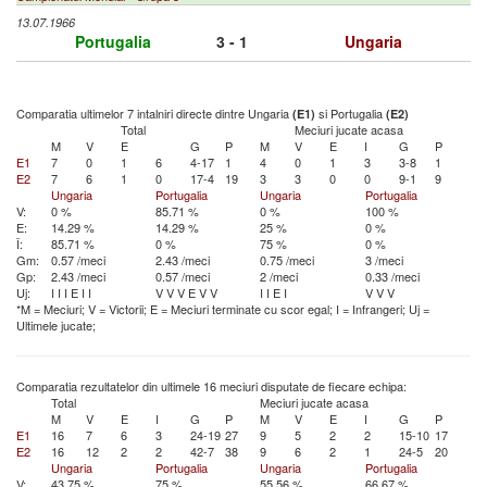
13.07.1966
Portugalia
3 - 1
Ungaria
Comparatia ultimelor 7 intalniri directe dintre Ungaria
si Portugalia
(E1)
(E2)
Total
Meciuri jucate acasa
M
V
E
G
P
M
V
E
I
G
P
E1
7
0
1
6
4-17
1
4
0
1
3
3-8
1
E2
7
6
1
0
17-4
19
3
3
0
0
9-1
9
Ungaria
Portugalia
Ungaria
Portugalia
V:
0 %
85.71 %
0 %
100 %
E:
14.29 %
14.29 %
25 %
0 %
Î:
85.71 %
0 %
75 %
0 %
Gm:
0.57 /meci
2.43 /meci
0.75 /meci
3 /meci
Gp:
2.43 /meci
0.57 /meci
2 /meci
0.33 /meci
Uj:
I
I
I
E
I
I
V
V
V
E
V
V
I
I
E
I
V
V
V
*M = Meciuri; V = Victorii; E = Meciuri terminate cu scor egal; I = Infrangeri; Uj =
Ultimele jucate;
Comparatia rezultatelor din ultimele 16 meciuri disputate de fiecare echipa:
Total
Meciuri jucate acasa
M
V
E
I
G
P
M
V
E
I
G
P
E1
16
7
6
3
24-19
27
9
5
2
2
15-10
17
E2
16
12
2
2
42-7
38
9
6
2
1
24-5
20
Ungaria
Portugalia
Ungaria
Portugalia
V:
43.75 %
75 %
55.56 %
66.67 %