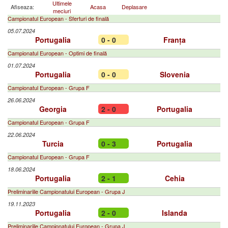
Ultimele
Afiseaza:
Acasa
Deplasare
meciuri
Campionatul European - Sferturi de finală
05.07.2024
Portugalia
0 - 0
Franța
Campionatul European - Optimi de finală
01.07.2024
Portugalia
0 - 0
Slovenia
Campionatul European - Grupa F
26.06.2024
Georgia
2 - 0
Portugalia
Campionatul European - Grupa F
22.06.2024
Turcia
0 - 3
Portugalia
Campionatul European - Grupa F
18.06.2024
Portugalia
2 - 1
Cehia
Preliminariile Campionatului European - Grupa J
19.11.2023
Portugalia
2 - 0
Islanda
Preliminariile Campionatului European - Grupa J