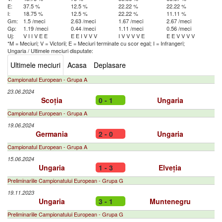
E:
37.5 %
12.5 %
22.22 %
22.22 %
I:
18.75 %
12.5 %
22.22 %
11.11 %
Gm:
1.5 /meci
2.63 /meci
1.67 /meci
2.67 /meci
Gp:
1.19 /meci
0.44 /meci
1.11 /meci
0.56 /meci
Uj:
V
I
I
V
E
E
E
E
I
V
V
V
I
V
V
V
V
E
E
E
V
V
V
V
*M = Meciuri; V = Victorii; E = Meciuri terminate cu scor egal; I = Infrangeri;
Ungaria
/
Ultimele meciuri disputate:
Ultimele meciuri
Acasa
Deplasare
Campionatul European - Grupa A
23.06.2024
Scoția
0 - 1
Ungaria
Campionatul European - Grupa A
19.06.2024
Germania
2 - 0
Ungaria
Campionatul European - Grupa A
15.06.2024
Ungaria
1 - 3
Elveția
Preliminariile Campionatului European - Grupa G
19.11.2023
Ungaria
3 - 1
Muntenegru
Preliminariile Campionatului European - Grupa G