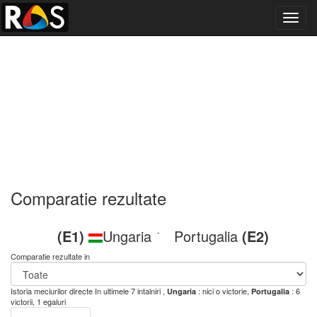
Toggl
navig
Comparatie rezultate
(E1)
Ungaria
Portugalia
(E2)
-
Comparatie rezultate in
Istoria meciurilor directe
In ultimele 7 intalniri ,
: nici o victorie,
: 6
Ungaria
Portugalia
victorii, 1 egaluri