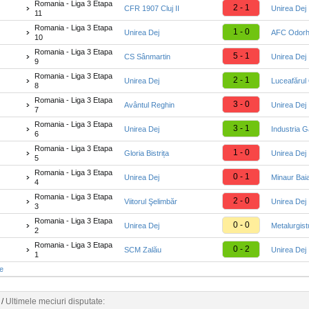
Romania - Liga 3 Etapa
2 - 1
CFR 1907 Cluj II
Unirea Dej
11
Romania - Liga 3 Etapa
1 - 0
Unirea Dej
AFC Odorh
10
Romania - Liga 3 Etapa
5 - 1
CS Sânmartin
Unirea Dej
9
Romania - Liga 3 Etapa
2 - 1
Unirea Dej
Luceafărul
8
Romania - Liga 3 Etapa
3 - 0
Avântul Reghin
Unirea Dej
7
Romania - Liga 3 Etapa
3 - 1
Unirea Dej
Industria G
6
Romania - Liga 3 Etapa
1 - 0
Gloria Bistrița
Unirea Dej
5
Romania - Liga 3 Etapa
0 - 1
Unirea Dej
Minaur Bai
4
Romania - Liga 3 Etapa
2 - 0
Viitorul Şelimbăr
Unirea Dej
3
Romania - Liga 3 Etapa
0 - 0
Unirea Dej
Metalurgist
2
Romania - Liga 3 Etapa
0 - 2
SCM Zalău
Unirea Dej
1
te
/
Ultimele meciuri disputate: