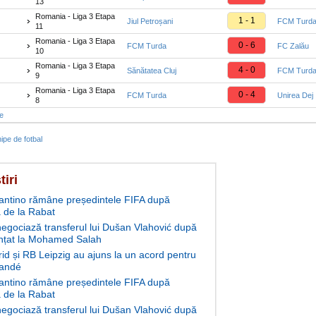
13
Romania - Liga 3 Etapa
1 - 1
Jiul Petroșani
FCM Turd
11
Romania - Liga 3 Etapa
0 - 6
FCM Turda
FC Zalău
10
Romania - Liga 3 Etapa
4 - 0
Sănătatea Cluj
FCM Turd
9
Romania - Liga 3 Etapa
0 - 4
FCM Turda
Unirea Dej
8
te
ipe de fotbal
tiri
fantino rămâne președintele FIFA după
 de la Rabat
negociază transferul lui Dušan Vlahović după
nțat la Mohamed Salah
id și RB Leipzig au ajuns la un acord pentru
andé
fantino rămâne președintele FIFA după
 de la Rabat
negociază transferul lui Dušan Vlahović după