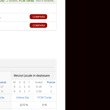
Dej
: 2 victorii,
FCM Turda
: nici o victorie,
a
Meciuri jucate in deplasare
uncte
M
V
E
I
Goluri
Puncte
17
8
1
1
6
6-18
4
0
8
0
1
7
2-30
1
rda
Unirea Dej
FCM Turda
12.5 %
0 %