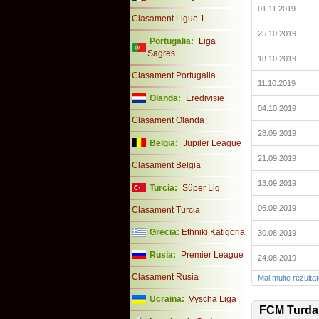
01.11.2019
Clasament Ligue 1
25.10.2019
Portugalia:
Liga
Sagres
18.10.2019
Clasament Portugalia
11.10.2019
Olanda:
Eredivisie
04.10.2019
Clasament Olanda
28.09.2019
Belgia:
Jupiler League
21.09.2019
Clasament Belgia
13.09.2019
Turcia:
Süper Lig
06.09.2019
Clasament Turcia
Grecia:
Ethniki Katigoria
30.08.2019
Rusia:
Premier League
24.08.2019
Clasament Rusia
Mai multe rezulta
Ucraina:
Vyscha Liga
FCM Turda