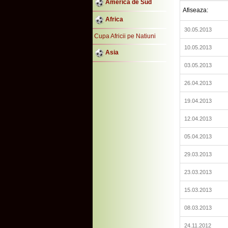
America de Sud
Afiseaza:
Africa
30.05.2013
Cupa Africii pe Natiuni
10.05.2013
Asia
03.05.2013
26.04.2013
19.04.2013
12.04.2013
05.04.2013
29.03.2013
23.03.2013
15.03.2013
08.03.2013
24.11.2012