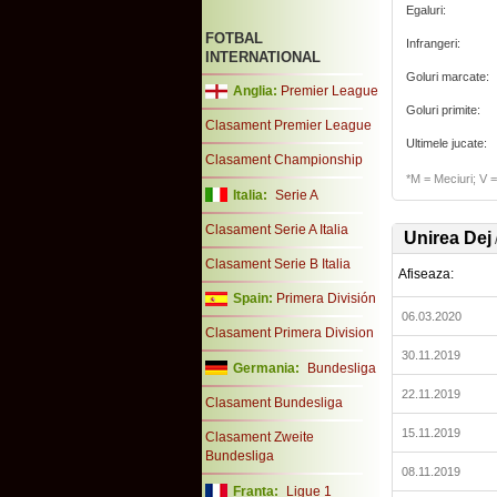
Egaluri:
FOTBAL
Infrangeri:
INTERNATIONAL
Goluri marcate:
Anglia:
Premier League
Goluri primite:
Clasament Premier League
Ultimele jucate:
Clasament Championship
*M = Meciuri; V = 
Italia:
Serie A
Clasament Serie A Italia
Unirea Dej
Clasament Serie B Italia
Afiseaza:
Spain:
Primera División
06.03.2020
Clasament Primera Division
30.11.2019
Germania:
Bundesliga
22.11.2019
Clasament Bundesliga
15.11.2019
Clasament Zweite
Bundesliga
08.11.2019
Franta:
Ligue 1