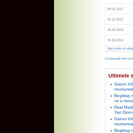
09.11.2012
02.11.2012
26.10.2012
19.10.2012
Mai multe rezulta
Comparatii intre ech
Ultimele s
Gianni In
reuniunea
Beşiktaş 
ce a renu
Real Madr
Yan Diom
Gianni In
reuniunea
Beşiktaş 