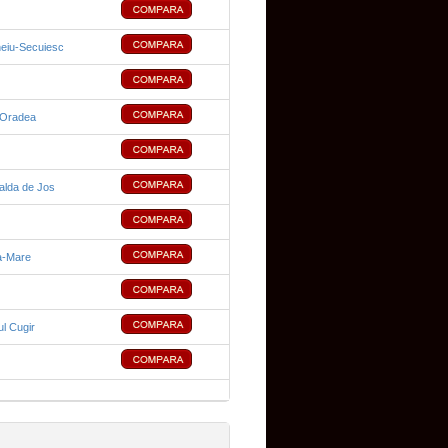
eiu-Secuiesc
 Oradea
alda de Jos
a-Mare
ul Cugir