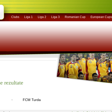
Clubs
Liga 1
Liga 2
Liga 3
Romanian Cup
European Cups
e rezultate
-
FCM Turda