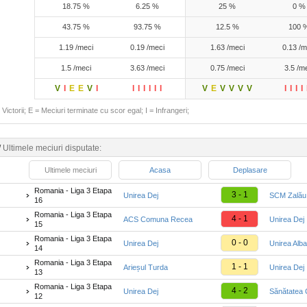
18.75 %
6.25 %
25 %
0 %
43.75 %
93.75 %
12.5 %
100 
1.19 /meci
0.19 /meci
1.63 /meci
0.13 /m
1.5 /meci
3.63 /meci
0.75 /meci
3.5 /m
V
I
E
E
V
I
I
I
I
I
I
I
V
E
V
V
V
V
I
I
I
I
Victorii; E = Meciuri terminate cu scor egal; I = Infrangeri;
/
Ultimele meciuri disputate:
Ultimele meciuri
Acasa
Deplasare
Romania - Liga 3 Etapa
3 - 1
Unirea Dej
SCM Zalău
16
Romania - Liga 3 Etapa
4 - 1
ACS Comuna Recea
Unirea Dej
15
Romania - Liga 3 Etapa
0 - 0
Unirea Dej
Unirea Alba
14
Romania - Liga 3 Etapa
1 - 1
Arieșul Turda
Unirea Dej
13
Romania - Liga 3 Etapa
4 - 2
Unirea Dej
Sănătatea C
12