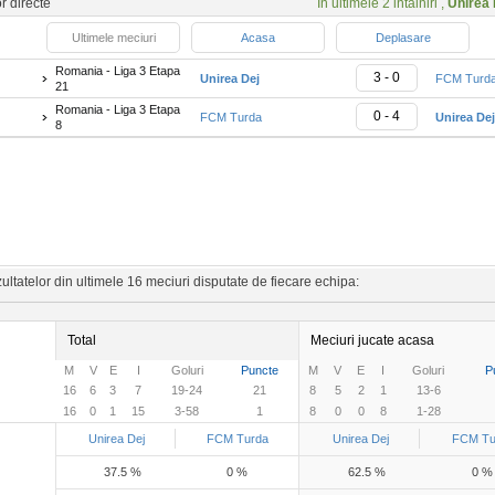
or directe
In ultimele 2 intalniri ,
Unirea 
Ultimele meciuri
Acasa
Deplasare
Romania - Liga 3 Etapa
3 - 0
Unirea Dej
FCM Turd
21
Romania - Liga 3 Etapa
0 - 4
FCM Turda
Unirea Dej
8
ltatelor din ultimele 16 meciuri disputate de fiecare echipa:
Total
Meciuri jucate acasa
M
V
E
I
Goluri
Puncte
M
V
E
I
Goluri
P
16
6
3
7
19-24
21
8
5
2
1
13-6
16
0
1
15
3-58
1
8
0
0
8
1-28
Unirea Dej
FCM Turda
Unirea Dej
FCM Tu
37.5 %
0 %
62.5 %
0 %