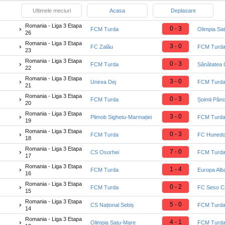
Ultimele meciuri
Acasa
Deplasare
Romania - Liga 3 Etapa
0 - 3
FCM Turda
Olimpia Sa
26
Romania - Liga 3 Etapa
3 - 0
FC Zalău
FCM Turd
23
Romania - Liga 3 Etapa
0 - 3
FCM Turda
Sănătatea C
22
Romania - Liga 3 Etapa
3 - 0
Unirea Dej
FCM Turd
21
Romania - Liga 3 Etapa
0 - 3
FCM Turda
Șoimii Pân
20
Romania - Liga 3 Etapa
3 - 0
Plimob Sighetu-Marmației
FCM Turd
19
Romania - Liga 3 Etapa
0 - 3
FCM Turda
FC Hunedo
18
Romania - Liga 3 Etapa
7 - 0
CS Osorhei
FCM Turd
17
Romania - Liga 3 Etapa
1 - 4
FCM Turda
Europa Alba
16
Romania - Liga 3 Etapa
0 - 2
FCM Turda
FC Seso Câ
15
Romania - Liga 3 Etapa
5 - 0
CS Național Sebiș
FCM Turd
14
Romania - Liga 3 Etapa
4 - 1
Olimpia Satu-Mare
FCM Turd