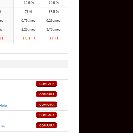
12.5 %
12.5 %
%
75 %
87.5 %
eci
0.75 /meci
0.25 /meci
eci
2.25 /meci
3.75 /meci
I
I
I
E
I
I
I
I
I
I
I
-Iulia
luj