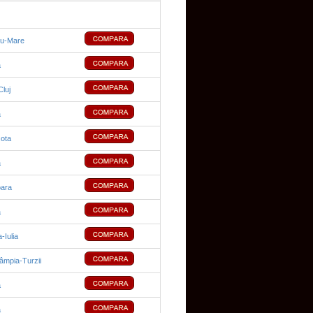
tu-Mare
a
luj
a
cota
a
ara
a
-Iulia
mpia-Turzii
a
a