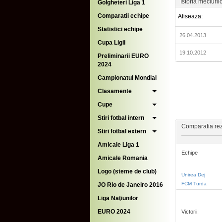
Istoria meciuril
Golgheteri Liga 1
Comparatii echipe
Afiseaza:
Statistici echipe
26.04.2013
Cupa Ligii
19.10.2012
Preliminarii EURO
2024
Campionatul Mondial
Clasamente
Cupe
Stiri fotbal intern
Comparatia rezu
Stiri fotbal extern
Amicale Liga 1
Echipe
Amicale Romania
Logo (steme de club)
Unirea Dej
FCM Turda
JO Rio de Janeiro 2016
Liga Naţiunilor
EURO 2024
Victorii: