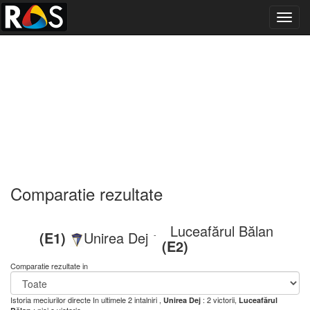
Toggl
navig
Comparatie rezultate
Luceafărul Bălan
(E1)
Unirea Dej
-
(E2)
Comparatie rezultate in
Istoria meciurilor directe
In ultimele 2 intalniri ,
: 2 victorii,
Unirea Dej
Luceafărul