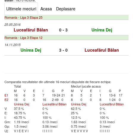
: nici o victorie,
Bălan
Ultimele meciuri
Acasa
Deplasare
Romania - Liga 3 Etapa 25
25.05.2016
Luceafărul Bălan
0 - 3
Unirea Dej
Romania - Liga 3 Etapa 12
14.11.2015
Unirea Dej
3 - 0
Luceafărul Bălan
Comparatia rezultatelor din ultimele 16 meciuri disputate de fiecare echipa:
Total
Meciuri jucate acasa
M
V
E
I
G
P
M
V
E
I
G
P
E1
16
6
3
7
19-24
21
8
5
2
1
13-6
17
E2
16
0
0
16
2-49
0
8
0
0
8
1-24
0
Unirea Dej
Luceafărul Bălan
Unirea Dej
Luceafărul Bălan
V:
37.5 %
0 %
62.5 %
0 %
E:
18.75 %
0 %
25 %
0 %
I:
43.75 %
100 %
12.5 %
100 %
Gm:
1.19 /meci
0.13 /meci
1.63 /meci
0.13 /meci
Gp:
1.5 /meci
3.06 /meci
0.75 /meci
3 /meci
Uj:
V
I
E
E
V
I
I
I
I
I
I
I
V
E
V
V
V
V
I
I
I
I
I
I