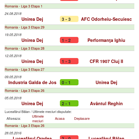
Romania - Liga 3 Etapa 1
24.08.2018
Unirea Dej
3 - 3
AFC Odorheiu-Secuiesc
Romania - Liga 3 Etapa 29
19.05.2018
Unirea Dej
1 - 2
Performanţa Ighiu
Romania - Liga 3 Etapa 28
12.05.2018
Unirea Dej
1 - 3
CFR 1907 Cluj II
Romania - Liga 3 Etapa 27
09.05.2018
Industria Galda de Jos
0 - 1
Unirea Dej
Romania - Liga 3 Etapa 26
05.05.2018
Unirea Dej
2 - 1
Avântul Reghin
Luceafărul Bălan
/
Ultimele meciuri disputate:
Ultimele
Afiseaza:
Acasa
Deplasare
meciuri
Romania - Liga 3 Etapa 26
28.05.2016
Luceafărul Oradea
3 - 0
Luceafărul Bălan