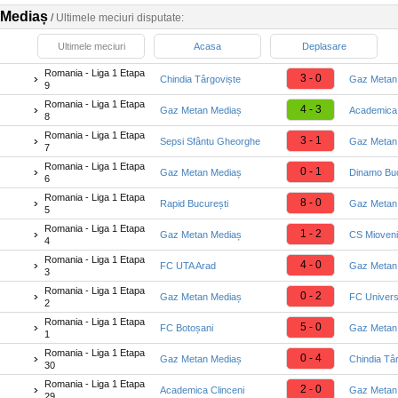
 Mediaș
/
Ultimele meciuri disputate:
Ultimele meciuri
Acasa
Deplasare
Romania - Liga 1 Etapa
3 - 0
Chindia Târgoviște
Gaz Metan
9
Romania - Liga 1 Etapa
4 - 3
Gaz Metan Mediaș
Academica 
8
Romania - Liga 1 Etapa
3 - 1
Sepsi Sfântu Gheorghe
Gaz Metan
7
Romania - Liga 1 Etapa
0 - 1
Gaz Metan Mediaș
Dinamo Buc
6
Romania - Liga 1 Etapa
8 - 0
Rapid București
Gaz Metan
5
Romania - Liga 1 Etapa
1 - 2
Gaz Metan Mediaș
CS Mioveni
4
Romania - Liga 1 Etapa
4 - 0
FC UTA Arad
Gaz Metan
3
Romania - Liga 1 Etapa
0 - 2
Gaz Metan Mediaș
FC Univers
2
Romania - Liga 1 Etapa
5 - 0
FC Botoșani
Gaz Metan
1
Romania - Liga 1 Etapa
0 - 4
Gaz Metan Mediaș
Chindia Tâ
30
Romania - Liga 1 Etapa
2 - 0
Academica Clinceni
Gaz Metan
29