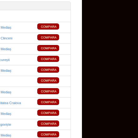
 Mediaș
Clinceni
 Mediaș
urești
 Mediaș
 Mediaș
itatea Craiova
 Mediaș
rgoviște
 Mediaș