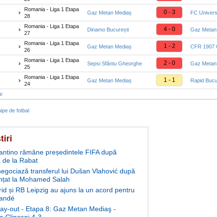
Romania - Liga 1 Etapa
0 - 3
Gaz Metan Mediaș
FC Univers
28
Romania - Liga 1 Etapa
4 - 0
Dinamo București
Gaz Metan
27
Romania - Liga 1 Etapa
1 - 2
Gaz Metan Mediaș
CFR 1907 C
26
Romania - Liga 1 Etapa
2 - 0
Sepsi Sfântu Gheorghe
Gaz Metan
25
Romania - Liga 1 Etapa
1 - 1
Gaz Metan Mediaș
Rapid Bucu
24
te
ipe de fotbal
tiri
fantino rămâne președintele FIFA după
 de la Rabat
negociază transferul lui Dušan Vlahović după
nțat la Mohamed Salah
id și RB Leipzig au ajuns la un acord pentru
andé
play-out - Etapa 8: Gaz Metan Mediaş -
 Clinceni 4-3