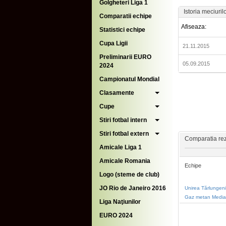
Golgheteri Liga 1
Istoria meciuril
Comparatii echipe
Afiseaza:
Statistici echipe
Cupa Ligii
21.11.2015
Preliminarii EURO
05.09.2015
2024
Campionatul Mondial
Clasamente
Cupe
Stiri fotbal intern
Stiri fotbal extern
Comparatia rezu
Amicale Liga 1
Amicale Romania
Echipe
Logo (steme de club)
JO Rio de Janeiro 2016
Unirea Tărlungeni
Gaz metan Media
Liga Naţiunilor
EURO 2024