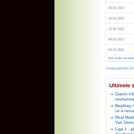
26.02.2022
18.02.2022
12.02.2022
08.02.2022
04.02.2022
Mai multe rezulta
Comparatii intre ech
Ultimele s
Gianni In
reuniunea
Beşiktaş 
ce a renu
Real Madr
Yan Diom
Liga 1 - 
Academica