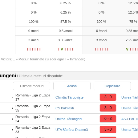
0 %
6.25 %
0 %
12.5 
0 %
6.25 %
0 %
12.5 
100 %
87.5 %
100 %
75 %
0 /meci
0.5 /meci
0 /meci
0.88 /me
3 /meci
3.06 /meci
3 /meci
2.25 /me
I
I
I
I
I
I
I
V
I
I
I
I
I
I
I
I
I
I
V
I
I
I
Victorii; E = Meciuri terminate cu scor egal; I = Infrangeri;
lungeni
/
Ultimele meciuri disputate:
Ultimele meciuri
Acasa
Deplasare
Romania - Liga 2 Etapa
3 - 0
Chindia Târgoviște
Unirea Tăr
37
Romania - Liga 2 Etapa
3 - 0
CS Balotești
Unirea Tăr
35
Romania - Liga 2 Etapa
0 - 3
Unirea Tărlungeni
ASU Poli T
34
Romania - Liga 2 Etapa
3 - 0
UTA Bătrâna Doamnă
Unirea Tăr
33