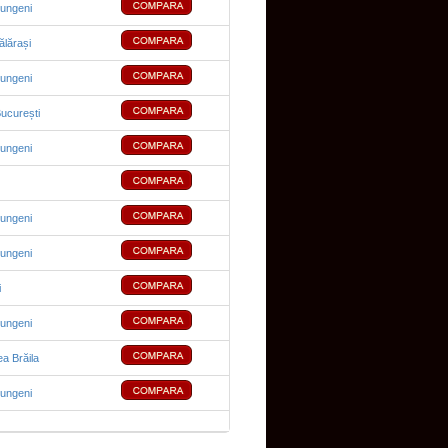
lungeni
lărași
lungeni
ucurești
lungeni
lungeni
lungeni
i
lungeni
a Brăila
lungeni