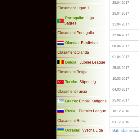
28.04.2017
Clasament Ligue 1
25.04.2017
Portugalia:
Liga
Sagres
21.04.2017
Clasament Portugalia
12.04.2017
Olanda:
Eredivisie
08.04.2017
Clasament Olanda
01.04.2017
Belgia:
Jupiler League
25.03.2017
Clasament Belgia
10.03.2017
Turcia:
Süper Lig
04.03.2017
Clasament Turcia
25.02.2017
Grecia:
Ethniki Katigoria
Rusia:
Premier League
10.12.2016
Clasament Rusia
03.12.2016
Ucraina:
Vyscha Liga
Mai multe rezulta