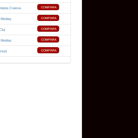
itatea Craiova
 Mediaș
luj
 Mediaș
rești