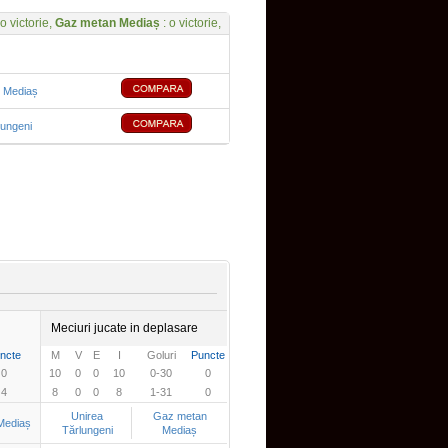
 o victorie,
Gaz metan Mediaș
: o victorie,
 Mediaș
lungeni
Meciuri jucate in deplasare
ncte
M
V
E
I
Goluri
Puncte
0
10
0
0
10
0-30
0
4
8
0
0
8
1-31
0
Unirea
Gaz metan
Mediaș
Tărlungeni
Mediaș