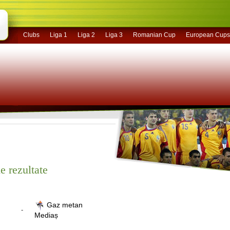
Clubs
Liga 1
Liga 2
Liga 3
Romanian Cup
European Cups
e rezultate
Gaz metan
-
Mediaș