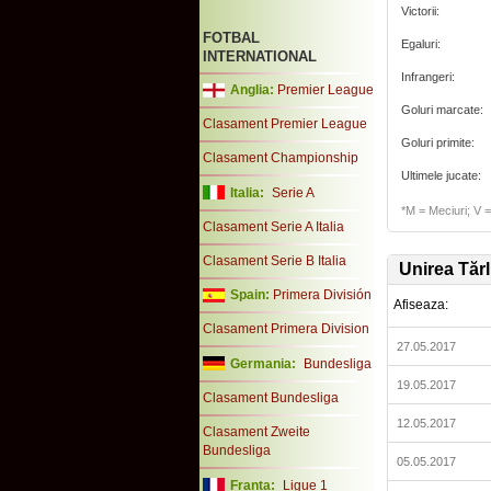
Victorii:
FOTBAL
Egaluri:
INTERNATIONAL
Infrangeri:
Anglia:
Premier League
Goluri marcate:
Clasament Premier League
Goluri primite:
Clasament Championship
Ultimele jucate:
Italia:
Serie A
*M = Meciuri; V = 
Clasament Serie A Italia
Clasament Serie B Italia
Unirea Tăr
Spain:
Primera División
Afiseaza:
Clasament Primera Division
27.05.2017
Germania:
Bundesliga
19.05.2017
Clasament Bundesliga
12.05.2017
Clasament Zweite
Bundesliga
05.05.2017
Franta:
Ligue 1