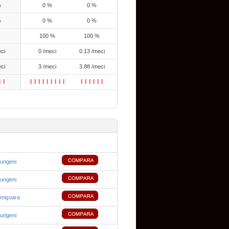
%
0 %
0 %
%
0 %
0 %
100 %
100 %
ci
0 /meci
0.13 /meci
ci
3 /meci
3.88 /meci
I
I
I
I
I
I
I
I
I
I
I
I
I
I
I
I
I
lungeni
lungeni
imişoara
lungeni