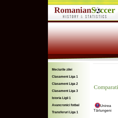
Meciurile zilei
Clasament Liga 1
Clasament Liga 2
Comparati
Clasament Liga 3
Istoria Ligii 1
Avancronici fotbal
Unirea
Tărlungeni
Transferuri Liga 1