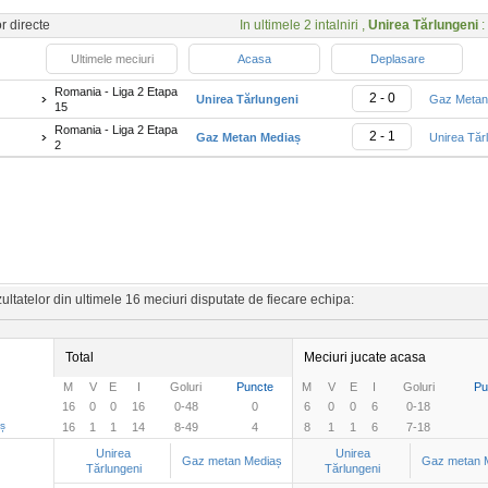
or directe
In ultimele 2 intalniri ,
Unirea Tărlungeni
:
Ultimele meciuri
Acasa
Deplasare
Romania - Liga 2 Etapa
2 - 0
Unirea Tărlungeni
Gaz Metan
15
Romania - Liga 2 Etapa
2 - 1
Gaz Metan Mediaș
Unirea Tăr
2
ltatelor din ultimele 16 meciuri disputate de fiecare echipa:
Total
Meciuri jucate acasa
M
V
E
I
Goluri
Puncte
M
V
E
I
Goluri
Pu
16
0
0
16
0-48
0
6
0
0
6
0-18
ș
16
1
1
14
8-49
4
8
1
1
6
7-18
Unirea
Unirea
Gaz metan Mediaș
Gaz metan 
Tărlungeni
Tărlungeni