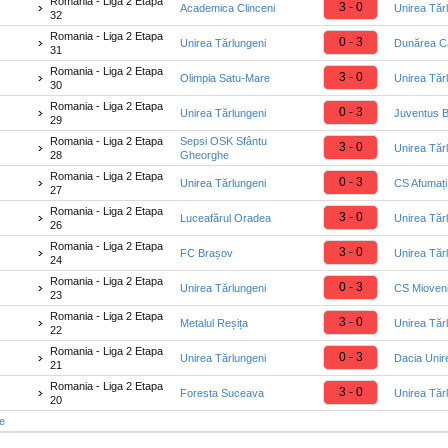
Romania - Liga 2 Etapa
3 - 0
Academica Clinceni
Unirea Tăr
32
Romania - Liga 2 Etapa
0 - 3
Unirea Tărlungeni
Dunărea Că
31
Romania - Liga 2 Etapa
3 - 0
Olimpia Satu-Mare
Unirea Tăr
30
Romania - Liga 2 Etapa
0 - 3
Unirea Tărlungeni
Juventus B
29
Romania - Liga 2 Etapa
Sepsi OSK Sfântu
3 - 0
Unirea Tăr
28
Gheorghe
Romania - Liga 2 Etapa
0 - 3
Unirea Tărlungeni
CS Afumați
27
Romania - Liga 2 Etapa
3 - 0
Luceafărul Oradea
Unirea Tăr
26
Romania - Liga 2 Etapa
3 - 0
FC Brașov
Unirea Tăr
24
Romania - Liga 2 Etapa
0 - 3
Unirea Tărlungeni
CS Mioven
23
Romania - Liga 2 Etapa
3 - 0
Metalul Reșița
Unirea Tăr
22
Romania - Liga 2 Etapa
0 - 3
Unirea Tărlungeni
Dacia Unire
21
Romania - Liga 2 Etapa
3 - 0
Foresta Suceava
Unirea Tăr
20
te