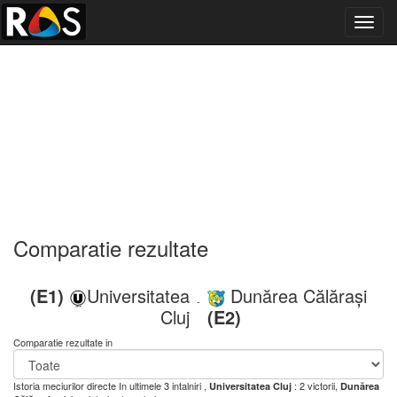
Toggl
navig
Comparatie rezultate
(E1)
Universitatea
Dunărea Călărași
-
Cluj
(E2)
Comparatie rezultate in
Istoria meciurilor directe
In ultimele 3 intalniri ,
: 2 victorii,
Universitatea Cluj
Dunărea