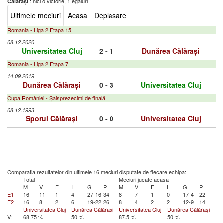
: nici o victorie, 1 egaluri
Călărași
Ultimele meciuri
Acasa
Deplasare
Romania - Liga 2 Etapa 15
08.12.2020
Universitatea Cluj
2 - 1
Dunărea Călărași
Romania - Liga 2 Etapa 7
14.09.2019
Dunărea Călărași
0 - 3
Universitatea Cluj
Cupa României - Șaisprezecimi de finală
08.12.1993
Sporul Călărași
0 - 0
Universitatea Cluj
Comparatia rezultatelor din ultimele 16 meciuri disputate de fiecare echipa:
Total
Meciuri jucate acasa
M
V
E
I
G
P
M
V
E
I
G
P
E1
16
11
1
4
27-16
34
8
7
1
0
17-4
22
E2
16
8
2
6
19-22
26
8
4
2
2
12-9
14
Universitatea Cluj
Dunărea Călărași
Universitatea Cluj
Dunărea Călărași
V:
68.75 %
50 %
87.5 %
50 %