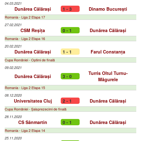
04.03.2021
Dunărea Călărași
1 - 3
Dinamo București
Romania - Liga 2 Etapa 17
27.02.2021
CSM Reșița
0 - 1
Dunărea Călărași
Romania - Liga 2 Etapa 16
20.02.2021
Dunărea Călărași
1 - 1
Farul Constanța
Cupa României - Optimi de finală
09.02.2021
Turris Oltul Turnu-
Dunărea Călărași
3 - 0
Măgurele
Romania - Liga 2 Etapa 15
08.12.2020
Universitatea Cluj
2 - 1
Dunărea Călărași
Cupa României - Șaisprezecimi de finală
28.11.2020
CS Sânmartin
0 - 1
Dunărea Călărași
Romania - Liga 2 Etapa 14
25.11.2020