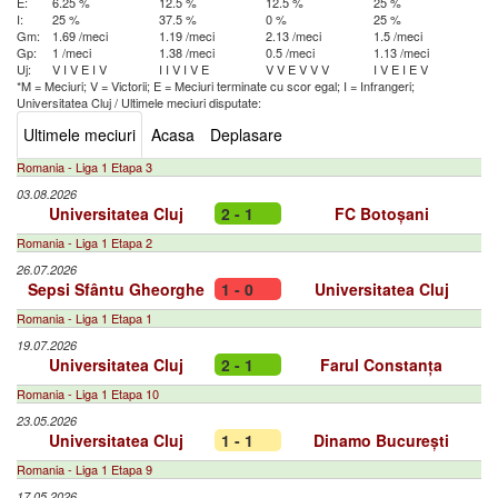
E:
6.25 %
12.5 %
12.5 %
25 %
I:
25 %
37.5 %
0 %
25 %
Gm:
1.69 /meci
1.19 /meci
2.13 /meci
1.5 /meci
Gp:
1 /meci
1.38 /meci
0.5 /meci
1.13 /meci
Uj:
V
I
V
E
I
V
I
I
V
I
V
E
V
V
E
V
V
V
I
V
E
I
E
V
*M = Meciuri; V = Victorii; E = Meciuri terminate cu scor egal; I = Infrangeri;
Universitatea Cluj
/
Ultimele meciuri disputate:
Ultimele meciuri
Acasa
Deplasare
Romania - Liga 1 Etapa 3
03.08.2026
Universitatea Cluj
2 - 1
FC Botoșani
Romania - Liga 1 Etapa 2
26.07.2026
Sepsi Sfântu Gheorghe
1 - 0
Universitatea Cluj
Romania - Liga 1 Etapa 1
19.07.2026
Universitatea Cluj
2 - 1
Farul Constanța
Romania - Liga 1 Etapa 10
23.05.2026
Universitatea Cluj
1 - 1
Dinamo București
Romania - Liga 1 Etapa 9
17.05.2026