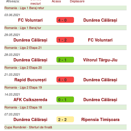
Afiseaza:
Acasa
Deplasare
meciuri
Romania - Liga 1 Baraj retur
03.06.2021
FC Voluntari
4 - 0
Dunărea Călărași
Romania - Liga 1 Baraj tur
29.05.2021
Dunărea Călărași
1 - 2
FC Voluntari
Romania - Liga 2 Etapa 21
28.03.2021
Dunărea Călărași
2 - 1
Viitorul Târgu-Jiu
Romania - Liga 2 Etapa 20
21.03.2021
Rapid București
4 - 0
Dunărea Călărași
Romania - Liga 2 Etapa 19
14.03.2021
AFK Csíkszereda
0 - 1
Dunărea Călărași
Romania - Liga 2 Etapa 18
07.03.2021
Dunărea Călărași
2 - 2
Ripensia Timișoara
Cupa României - Sferturi de finală