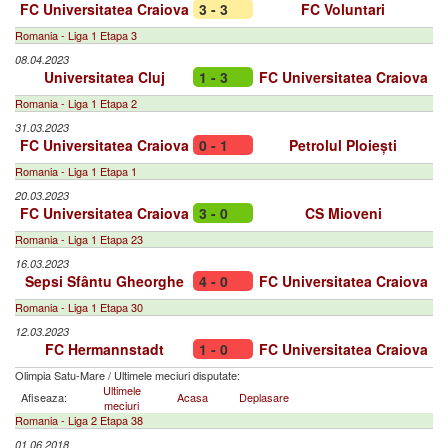
FC Universitatea Craiova
3 - 3
FC Voluntari
Romania - Liga 1 Etapa 3
08.04.2023
Universitatea Cluj
1 - 3
FC Universitatea Craiova
Romania - Liga 1 Etapa 2
31.03.2023
FC Universitatea Craiova
0 - 1
Petrolul Ploiești
Romania - Liga 1 Etapa 1
20.03.2023
FC Universitatea Craiova
3 - 0
CS Mioveni
Romania - Liga 1 Etapa 23
16.03.2023
Sepsi Sfântu Gheorghe
4 - 0
FC Universitatea Craiova
Romania - Liga 1 Etapa 30
12.03.2023
FC Hermannstadt
1 - 0
FC Universitatea Craiova
Olimpia Satu-Mare
/
Ultimele meciuri disputate:
Ultimele
Afiseaza:
Acasa
Deplasare
meciuri
Romania - Liga 2 Etapa 38
01.06.2018