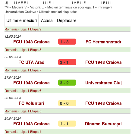
Uj:
I
I
V
E
E
I
I
I
I
E
I
I
I
V
E
I
I
E
I
E
I
I
I
I
*M = Meciuri; V = Victorii; E = Meciuri terminate cu scor egal; I = Infrangeri;
Universitatea Craiova
/
Ultimele meciuri disputate:
Ultimele meciuri
Acasa
Deplasare
Romania - Liga 1 Etapa 9
12.05.2024
FCU 1948 Craiova
1 - 3
FC Hermannstadt
Romania - Liga 1 Etapa 8
06.05.2024
FC UTA Arad
3 - 1
FCU 1948 Craiova
Romania - Liga 1 Etapa 7
27.04.2024
FCU 1948 Craiova
3 - 2
Universitatea Cluj
Romania - Liga 1 Etapa 6
23.04.2024
FC Voluntari
0 - 0
FCU 1948 Craiova
Romania - Liga 1 Etapa 5
20.04.2024
FCU 1948 Craiova
1 - 1
Dinamo București
Romania - Liga 1 Etapa 4