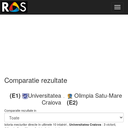
Toggl
navig
Comparatie rezultate
(E1)
Universitatea
Olimpia Satu-Mare
-
Craiova
(E2)
Comparatie rezultate in
Istoria meciurilor directe
In ultimele 10 intalniri ,
: 3 victorii,
Universitatea Craiova