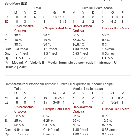
Satu-Mare
(E2)
Total
Meciuri jucate acasa
M
V
E
G
P
M
V
E
I
G
P
E1
10
3
4
3
13-11
13
6
3
2
1
11-5
11
E2
10
3
4
3
11-13
13
4
2
2
0
6-2
8
Universitatea
Universitatea
Olimpia Satu-Mare
Olimpia Satu-Mare
Craiova
Craiova
V:
30 %
30 %
50 %
50 %
E:
40 %
40 %
33.33 %
50 %
Î:
30 %
30 %
16.67 %
0 %
Gm:
1.3 /meci
1.1 /meci
1.83 /meci
1.5 /meci
Gp:
1.1 /meci
1.3 /meci
0.83 /meci
0.5 /meci
Uj:
I
E
V
E
E
V
V
E
I
E
E
I
I
V
E
V
V
E
E
E
V
V
*M = Meciuri; V = Victorii; E = Meciuri terminate cu scor egal; I = Infrangeri; Uj =
Ultimele jucate;
Comparatia rezultatelor din ultimele 16 meciuri disputate de fiecare echipa:
Total
Meciuri jucate acasa
M
V
E
I
G
P
M
V
E
I
G
P
E1
16
2
4
10
15-28
10
8
2
2
4
11-15
8
E2
16
0
1
15
3-48
1
8
0
1
7
3-24
1
Universitatea
Universitatea
Olimpia Satu-Mare
Olimpia Satu-Mare
Craiova
Craiova
V:
12.5 %
0 %
25 %
0 %
E:
25 %
6.25 %
25 %
12.5 %
I:
62.5 %
93.75 %
50 %
87.5 %
Gm:
0.94 /meci
0.19 /meci
1.38 /meci
0.38 /meci
Gp:
1.75 /meci
3 /meci
1.88 /meci
3 /meci