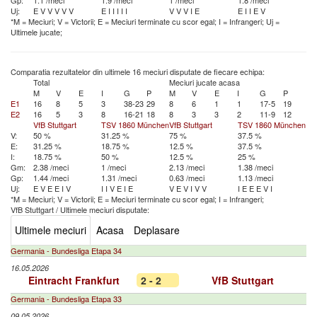
Gp:
1.1 /meci
1.9 /meci
1 /meci
1.8 /meci
Uj:
E
V
V
V
V
V
E
I
I
I
I
I
V
V
V
I
E
E
I
I
E
V
*M = Meciuri; V = Victorii; E = Meciuri terminate cu scor egal; I = Infrangeri; Uj =
Ultimele jucate;
Comparatia rezultatelor din ultimele 16 meciuri disputate de fiecare echipa:
Total
Meciuri jucate acasa
M
V
E
I
G
P
M
V
E
I
G
P
E1
16
8
5
3
38-23
29
8
6
1
1
17-5
19
E2
16
5
3
8
16-21
18
8
3
3
2
11-9
12
VfB Stuttgart
TSV 1860 München
VfB Stuttgart
TSV 1860 München
V:
50 %
31.25 %
75 %
37.5 %
E:
31.25 %
18.75 %
12.5 %
37.5 %
I:
18.75 %
50 %
12.5 %
25 %
Gm:
2.38 /meci
1 /meci
2.13 /meci
1.38 /meci
Gp:
1.44 /meci
1.31 /meci
0.63 /meci
1.13 /meci
Uj:
E
V
E
E
I
V
I
I
V
E
I
E
V
E
V
I
V
V
I
E
E
E
V
I
*M = Meciuri; V = Victorii; E = Meciuri terminate cu scor egal; I = Infrangeri;
VfB Stuttgart
/
Ultimele meciuri disputate:
Ultimele meciuri
Acasa
Deplasare
Germania - Bundesliga Etapa 34
16.05.2026
Eintracht Frankfurt
2 - 2
VfB Stuttgart
Germania - Bundesliga Etapa 33
09.05.2026