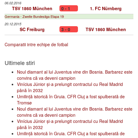
06.02.2016
TSV 1860 München
0 - 1
1. FC Nürnberg
Germania - Zweite Bundesliga Etapa 19
20.12.2015
SC Freiburg
3 - 0
TSV 1860 München
Comparatii intre echipe de fotbal
Ultimele stiri
Noul diamant al lui Juventus vine din Bosnia. Barbarez este
convins că va deveni campion
Vinícius Júnior și-a prelungit contractul cu Real Madrid
până în 2032
Umilință istorică în Gruia. CFR Cluj a fost spulberată de
Tromsø
Noul diamant al lui Juventus vine din Bosnia. Barbarez este
convins că va deveni campion
Vinícius Júnior și-a prelungit contractul cu Real Madrid
până în 2032
Umilință istorică în Gruia. CFR Cluj a fost spulberată de