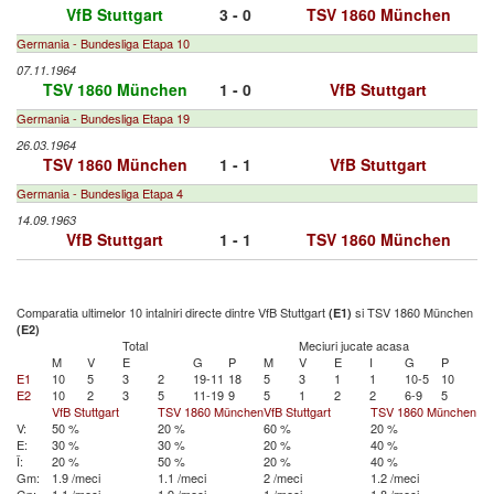
VfB Stuttgart
3 - 0
TSV 1860 München
Germania - Bundesliga Etapa 10
07.11.1964
TSV 1860 München
1 - 0
VfB Stuttgart
Germania - Bundesliga Etapa 19
26.03.1964
TSV 1860 München
1 - 1
VfB Stuttgart
Germania - Bundesliga Etapa 4
14.09.1963
VfB Stuttgart
1 - 1
TSV 1860 München
Comparatia ultimelor 10 intalniri directe dintre VfB Stuttgart
si TSV 1860 München
(E1)
(E2)
Total
Meciuri jucate acasa
M
V
E
G
P
M
V
E
I
G
P
E1
10
5
3
2
19-11
18
5
3
1
1
10-5
10
E2
10
2
3
5
11-19
9
5
1
2
2
6-9
5
VfB Stuttgart
TSV 1860 München
VfB Stuttgart
TSV 1860 München
V:
50 %
20 %
60 %
20 %
E:
30 %
30 %
20 %
40 %
Î:
20 %
50 %
20 %
40 %
Gm:
1.9 /meci
1.1 /meci
2 /meci
1.2 /meci