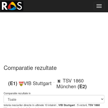
Toggl
navig
Comparatie rezultate
TSV 1860
(E1)
VfB Stuttgart
-
München
(E2)
Comparatie rezultate in
Istoria meciurilor directe
In ultimele 10 intalniri ,
: 5 victorii,
VfB Stuttgart
TSV 1860