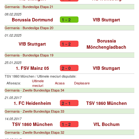
Germania - Bundesliga Etapa 21
08.02.2025
Borussia Dortmund
1 - 2
VfB Stuttgart
Germania - Bundesliga Etapa 20
01.02.2025
Borussia
VfB Stuttgart
1 - 2
Mönchengladbach
Germania - Bundesliga Etapa 19
25.01.2025
1. FSV Mainz 05
2 - 0
VfB Stuttgart
TSV 1860 München
/
Ultimele meciuri disputate:
Ultimele
Afiseaza:
Acasa
Deplasare
meciuri
Germania - Zweite Bundesliga Etapa 34
21.05.2017
1. FC Heidenheim
2 - 1
TSV 1860 München
Germania - Zweite Bundesliga Etapa 33
14.05.2017
TSV 1860 München
1 - 2
VfL Bochum
Germania - Zweite Bundesliga Etapa 32