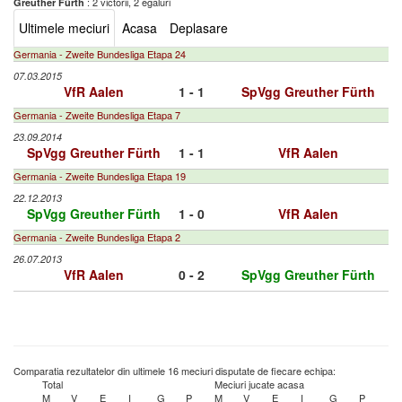
: 2 victorii, 2 egaluri
Greuther Fürth
Ultimele meciuri
Acasa
Deplasare
Germania - Zweite Bundesliga Etapa 24
07.03.2015
VfR Aalen
1 - 1
SpVgg Greuther Fürth
Germania - Zweite Bundesliga Etapa 7
23.09.2014
SpVgg Greuther Fürth
1 - 1
VfR Aalen
Germania - Zweite Bundesliga Etapa 19
22.12.2013
SpVgg Greuther Fürth
1 - 0
VfR Aalen
Germania - Zweite Bundesliga Etapa 2
26.07.2013
VfR Aalen
0 - 2
SpVgg Greuther Fürth
Comparatia rezultatelor din ultimele 16 meciuri disputate de fiecare echipa:
Total
Meciuri jucate acasa
M
V
E
I
G
P
M
V
E
I
G
P