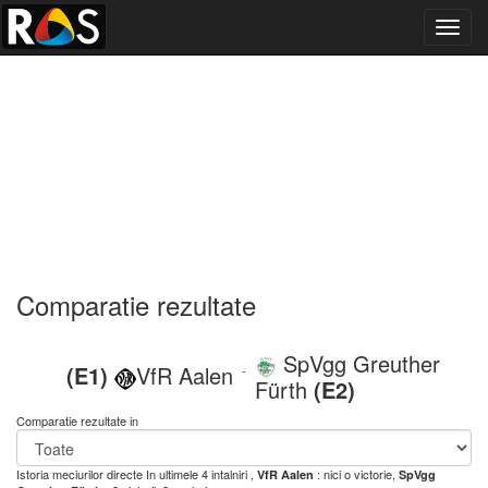
Toggl
navig
Comparatie rezultate
SpVgg Greuther
(E1)
VfR Aalen
-
Fürth
(E2)
Comparatie rezultate in
Istoria meciurilor directe
In ultimele 4 intalniri ,
: nici o victorie,
VfR Aalen
SpVgg