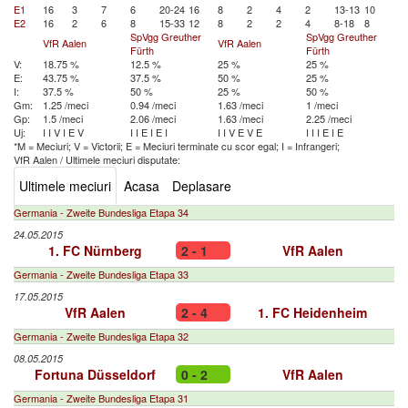
E1
16
3
7
6
20-24
16
8
2
4
2
13-13
10
E2
16
2
6
8
15-33
12
8
2
2
4
8-18
8
SpVgg Greuther
SpVgg Greuther
VfR Aalen
VfR Aalen
Fürth
Fürth
V:
18.75 %
12.5 %
25 %
25 %
E:
43.75 %
37.5 %
50 %
25 %
I:
37.5 %
50 %
25 %
50 %
Gm:
1.25 /meci
0.94 /meci
1.63 /meci
1 /meci
Gp:
1.5 /meci
2.06 /meci
1.63 /meci
2.25 /meci
Uj:
I
I
V
I
E
V
I
I
E
I
E
I
I
I
V
E
V
E
I
I
I
E
I
E
*M = Meciuri; V = Victorii; E = Meciuri terminate cu scor egal; I = Infrangeri;
VfR Aalen
/
Ultimele meciuri disputate:
Ultimele meciuri
Acasa
Deplasare
Germania - Zweite Bundesliga Etapa 34
24.05.2015
1. FC Nürnberg
2 - 1
VfR Aalen
Germania - Zweite Bundesliga Etapa 33
17.05.2015
VfR Aalen
2 - 4
1. FC Heidenheim
Germania - Zweite Bundesliga Etapa 32
08.05.2015
Fortuna Düsseldorf
0 - 2
VfR Aalen
Germania - Zweite Bundesliga Etapa 31