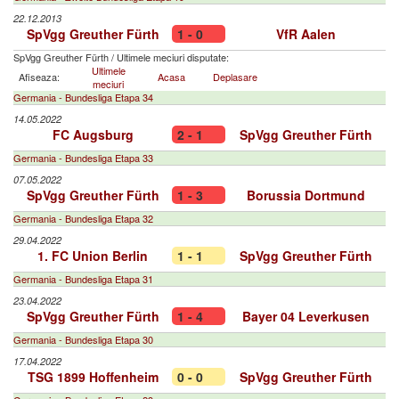
22.12.2013
SpVgg Greuther Fürth
1 - 0
VfR Aalen
SpVgg Greuther Fürth
/
Ultimele meciuri disputate:
Ultimele
Afiseaza:
Acasa
Deplasare
meciuri
Germania - Bundesliga Etapa 34
14.05.2022
FC Augsburg
2 - 1
SpVgg Greuther Fürth
Germania - Bundesliga Etapa 33
07.05.2022
SpVgg Greuther Fürth
1 - 3
Borussia Dortmund
Germania - Bundesliga Etapa 32
29.04.2022
1. FC Union Berlin
1 - 1
SpVgg Greuther Fürth
Germania - Bundesliga Etapa 31
23.04.2022
SpVgg Greuther Fürth
1 - 4
Bayer 04 Leverkusen
Germania - Bundesliga Etapa 30
17.04.2022
TSG 1899 Hoffenheim
0 - 0
SpVgg Greuther Fürth