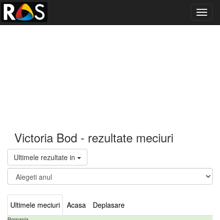
Toggl
navig
Victoria Bod - rezultate meciuri
Ultimele rezultate in
Ultimele meciuri
Acasa
Deplasare
Romania