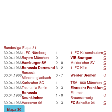
Bundesliga Etapa 31
30.04.1966
1. FC Nürnberg
1 - 1
1. FC Kaiserslautern
C
30.04.1966
Bayern München
0 - 1
VfB Stuttgart
C
30.04.1966
Hamburger SV
2 - 0
Meidericher SV
C
30.04.1966
Borussia Dortmund
3 - 2
1. FC Köln
C
Borussia
30.04.1966
0 - 7
Werder Bremen
C
Mönchengladbach
30.04.1966
Karlsruher SC
1 - 1
TSV 1860 München
C
30.04.1966
Tasmania Berlin
0 - 3
Eintracht Frankfurt
C
Borussia
Eintracht
30.04.1966
1 - 0
C
Neunkirchen
Braunschweig
30.04.1966
Hannover 96
0 - 3
FC Schalke 04
C
Etapa 30