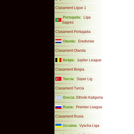
Clasament Ligue 1
Portugalia:
Liga
Sagres
Clasament Portugalia
Olanda:
Eredivisie
Clasament Olanda
Belgia:
Jupiler League
Clasament Belgia
Turcia:
Süper Lig
Clasament Turcia
Grecia:
Ethniki Katigoria
Rusia:
Premier League
Clasament Rusia
Ucraina:
Vyscha Liga