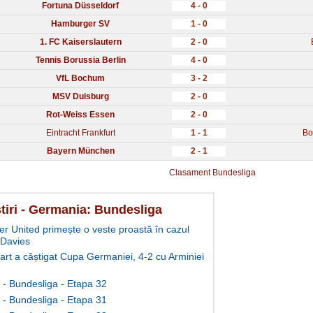
Fortuna Düsseldorf
4 - 0
Hamburger SV
1 - 0
1. FC Kaiserslautern
2 - 0
Tennis Borussia Berlin
4 - 0
VfL Bochum
3 - 2
MSV Duisburg
2 - 0
Rot-Weiss Essen
2 - 0
Eintracht Frankfurt
1 - 1
Bo
Bayern München
2 - 1
Clasament Bundesliga
stiri - Germania: Bundesliga
r United primește o veste proastă în cazul
 Davies
gart a câștigat Cupa Germaniei, 4-2 cu Arminiei
- Bundesliga - Etapa 32
- Bundesliga - Etapa 31