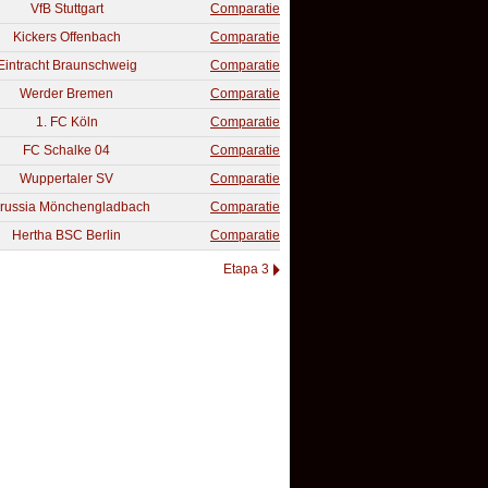
VfB Stuttgart
Comparatie
Kickers Offenbach
Comparatie
Eintracht Braunschweig
Comparatie
Werder Bremen
Comparatie
1. FC Köln
Comparatie
FC Schalke 04
Comparatie
Wuppertaler SV
Comparatie
russia Mönchengladbach
Comparatie
Hertha BSC Berlin
Comparatie
Etapa 3