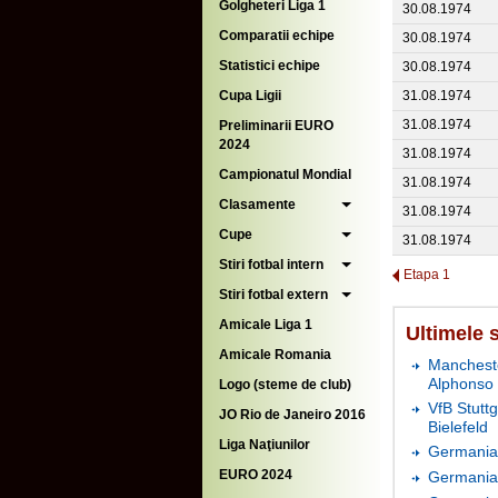
Golgheteri Liga 1
30.08.1974
Comparatii echipe
30.08.1974
Statistici echipe
30.08.1974
Cupa Ligii
31.08.1974
31.08.1974
Preliminarii EURO
2024
31.08.1974
Campionatul Mondial
31.08.1974
Clasamente
31.08.1974
Cupe
31.08.1974
Stiri fotbal intern
Etapa 1
Stiri fotbal extern
Amicale Liga 1
Ultimele 
Amicale Romania
Mancheste
Alphonso
Logo (steme de club)
VfB Stutt
JO Rio de Janeiro 2016
Bielefeld
Liga Naţiunilor
Germania 
EURO 2024
Germania 