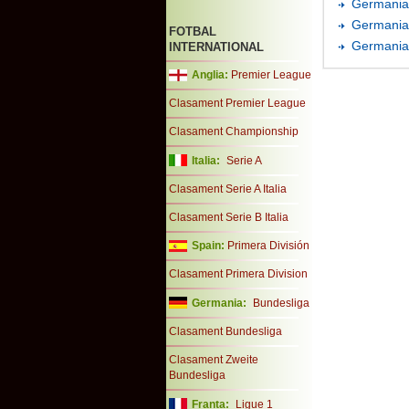
Germania 
Germania 
FOTBAL
Germania 
INTERNATIONAL
Anglia:
Premier League
Clasament Premier League
Clasament Championship
Italia:
Serie A
Clasament Serie A Italia
Clasament Serie B Italia
Spain:
Primera División
Clasament Primera Division
Germania:
Bundesliga
Clasament Bundesliga
Clasament Zweite
Bundesliga
Franta:
Ligue 1