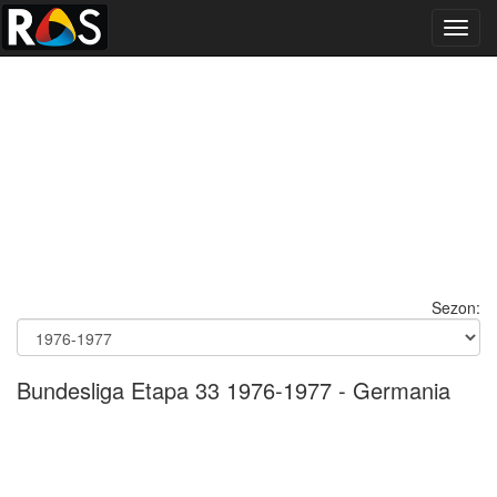
Toggl
navig
Sezon:
Bundesliga Etapa 33 1976-1977 - Germania