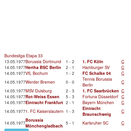
Bundesliga Etapa 33
13.05.1977
Borussia Dortmund
1 - 2
1. FC Köln
C
14.05.1977
Hertha BSC Berlin
2 - 1
Hamburger SV
C
14.05.1977
VfL Bochum
1 - 2
FC Schalke 04
C
Tennis Borussia
14.05.1977
Werder Bremen
0 - 0
C
Berlin
14.05.1977
MSV Duisburg
2 - 3
1. FC Saarbrücken
C
14.05.1977
Rot-Weiss Essen
5 - 3
Fortuna Düsseldorf
C
14.05.1977
Eintracht Frankfurt
2 - 1
Bayern München
C
Eintracht
14.05.1977
1. FC Kaiserslautern
1 - 3
C
Braunschweig
Borussia
14.05.1977
5 - 1
Karlsruher SC
C
Mönchengladbach