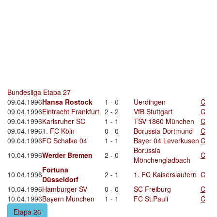
Bundesliga Etapa 27
09.04.1996
Hansa Rostock
1 - 0
Uerdingen
C
09.04.1996
Eintracht Frankfurt
2 - 2
VfB Stuttgart
C
09.04.1996
Karlsruher SC
1 - 1
TSV 1860 München
C
09.04.1996
1. FC Köln
0 - 0
Borussia Dortmund
C
09.04.1996
FC Schalke 04
1 - 1
Bayer 04 Leverkusen
C
Borussia
10.04.1996
Werder Bremen
2 - 0
C
Mönchengladbach
Fortuna
10.04.1996
2 - 1
1. FC Kaiserslautern
C
Düsseldorf
10.04.1996
Hamburger SV
0 - 0
SC Freiburg
C
10.04.1996
Bayern München
1 - 1
FC St.Pauli
C
Etapa 26