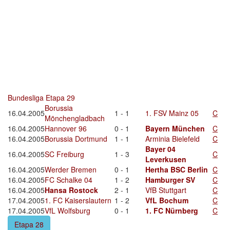
Bundesliga Etapa 29
Borussia
16.04.2005
1 - 1
1. FSV Mainz 05
C
Mönchengladbach
16.04.2005
Hannover 96
0 - 1
Bayern München
C
16.04.2005
Borussia Dortmund
1 - 1
Arminia Bielefeld
C
Bayer 04
16.04.2005
SC Freiburg
1 - 3
C
Leverkusen
16.04.2005
Werder Bremen
0 - 1
Hertha BSC Berlin
C
16.04.2005
FC Schalke 04
1 - 2
Hamburger SV
C
16.04.2005
Hansa Rostock
2 - 1
VfB Stuttgart
C
17.04.2005
1. FC Kaiserslautern
1 - 2
VfL Bochum
C
17.04.2005
VfL Wolfsburg
0 - 1
1. FC Nürnberg
C
Etapa 28