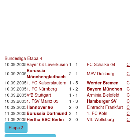
Bundesliga Etapa 4
10.09.2005
Bayer 04 Leverkusen
1 - 1
FC Schalke 04
C
Borussia
10.09.2005
2 - 1
MSV Duisburg
C
Mönchengladbach
10.09.2005
1. FC Kaiserslautern
1 - 5
Werder Bremen
C
10.09.2005
1. FC Nürnberg
1 - 2
Bayern München
C
10.09.2005
VfB Stuttgart
1 - 1
Arminia Bielefeld
C
10.09.2005
1. FSV Mainz 05
1 - 3
Hamburger SV
C
10.09.2005
Hannover 96
2 - 0
Eintracht Frankfurt
C
11.09.2005
Borussia Dortmund
2 - 1
1. FC Köln
C
11.09.2005
Hertha BSC Berlin
3 - 0
VfL Wolfsburg
C
Etapa 3