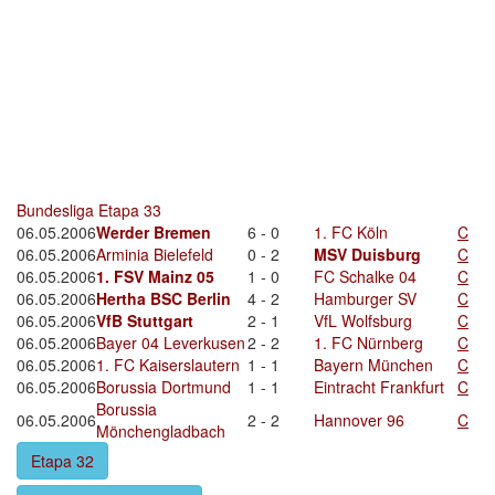
Bundesliga Etapa 33
06.05.2006
Werder Bremen
6 - 0
1. FC Köln
C
06.05.2006
Arminia Bielefeld
0 - 2
MSV Duisburg
C
06.05.2006
1. FSV Mainz 05
1 - 0
FC Schalke 04
C
06.05.2006
Hertha BSC Berlin
4 - 2
Hamburger SV
C
06.05.2006
VfB Stuttgart
2 - 1
VfL Wolfsburg
C
06.05.2006
Bayer 04 Leverkusen
2 - 2
1. FC Nürnberg
C
06.05.2006
1. FC Kaiserslautern
1 - 1
Bayern München
C
06.05.2006
Borussia Dortmund
1 - 1
Eintracht Frankfurt
C
Borussia
06.05.2006
2 - 2
Hannover 96
C
Mönchengladbach
Etapa 32