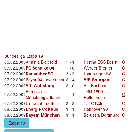
Bundesliga Etapa 19
06.02.2009
Arminia Bielefeld
1 - 1
Hertha BSC Berlin
C
07.02.2009
FC Schalke 04
1 - 0
Werder Bremen
C
07.02.2009
Karlsruher SC
3 - 2
Hamburger SV
C
07.02.2009
Bayer 04 Leverkusen
2 - 4
VfB Stuttgart
C
07.02.2009
VfL Wolfsburg
2 - 0
VfL Bochum
C
Borussia
TSG 1899
07.02.2009
1 - 1
C
Mönchengladbach
Hoffenheim
07.02.2009
Eintracht Frankfurt
2 - 2
1. FC Köln
C
08.02.2009
Energie Cottbus
3 - 1
Hannover 96
C
08.02.2009
Bayern München
3 - 1
Borussia Dortmund
C
Etapa 18