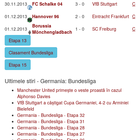
30.11.2013
FC Schalke 04
3 - 0
VfB Stuttgart
C
01.12.2013
Hannover 96
2 - 0
Eintracht Frankfurt
C
Borussia
01.12.2013
1 - 0
SC Freiburg
C
Mönchengladbach
Etapa 13
Clasament Bundesliga
Etapa 15
Ultimele stiri - Germania: Bundesliga
Manchester United primește o veste proastă în cazul
Alphonso Davies
VfB Stuttgart a câștigat Cupa Germaniei, 4-2 cu Arminiei
Bielefeld
Germania - Bundesliga - Etapa 32
Germania - Bundesliga - Etapa 31
Germania - Bundesliga - Etapa 28
Germania - Bundesliga - Etapa 27