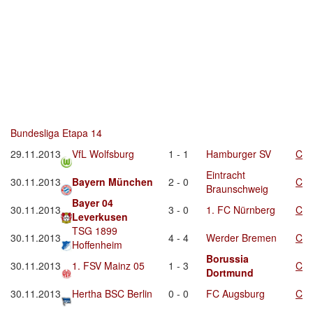
Bundesliga Etapa 14
29.11.2013
VfL Wolfsburg
1 - 1
Hamburger SV
C
Eintracht
30.11.2013
Bayern München
2 - 0
C
Braunschweig
Bayer 04
30.11.2013
3 - 0
1. FC Nürnberg
C
Leverkusen
TSG 1899
30.11.2013
4 - 4
Werder Bremen
C
Hoffenheim
Borussia
30.11.2013
1. FSV Mainz 05
1 - 3
C
Dortmund
30.11.2013
Hertha BSC Berlin
0 - 0
FC Augsburg
C