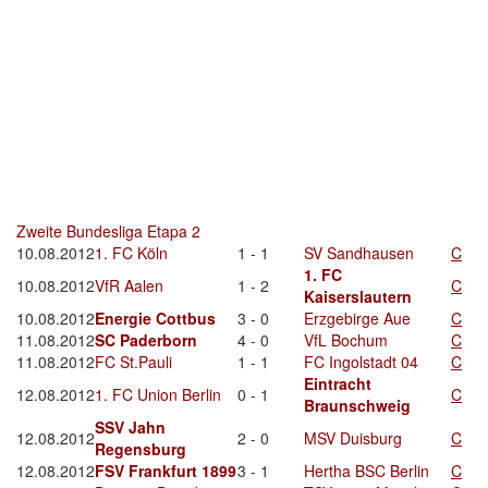
Zweite Bundesliga Etapa 2
10.08.2012
1. FC Köln
1 - 1
SV Sandhausen
C
1. FC
10.08.2012
VfR Aalen
1 - 2
C
Kaiserslautern
10.08.2012
Energie Cottbus
3 - 0
Erzgebirge Aue
C
11.08.2012
SC Paderborn
4 - 0
VfL Bochum
C
11.08.2012
FC St.Pauli
1 - 1
FC Ingolstadt 04
C
Eintracht
12.08.2012
1. FC Union Berlin
0 - 1
C
Braunschweig
SSV Jahn
12.08.2012
2 - 0
MSV Duisburg
C
Regensburg
12.08.2012
FSV Frankfurt 1899
3 - 1
Hertha BSC Berlin
C