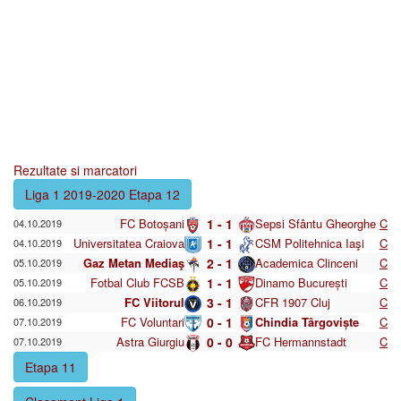
Rezultate si marcatori
Liga 1 2019-2020 Etapa 12
FC Botoșani
1 - 1
Sepsi Sfântu Gheorghe
C
04.10.2019
Universitatea Craiova
1 - 1
CSM Politehnica Iaşi
C
04.10.2019
Gaz Metan Mediaş
2 - 1
Academica Clinceni
C
05.10.2019
Fotbal Club FCSB
1 - 1
Dinamo București
C
05.10.2019
FC Viitorul
3 - 1
CFR 1907 Cluj
C
06.10.2019
FC Voluntari
0 - 1
Chindia Târgoviște
C
07.10.2019
Astra Giurgiu
0 - 0
FC Hermannstadt
C
07.10.2019
Etapa 11