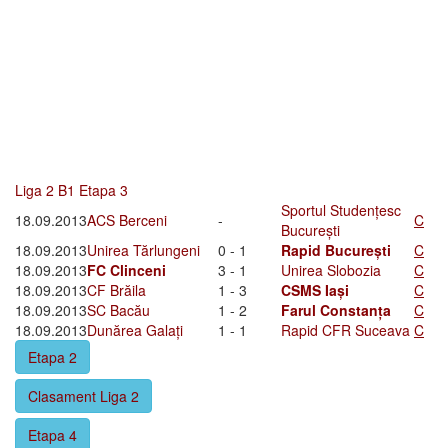
Liga 2 B1 Etapa 3
Sportul Studențesc
18.09.2013
ACS Berceni
-
C
București
18.09.2013
Unirea Tărlungeni
0 - 1
Rapid București
C
18.09.2013
FC Clinceni
3 - 1
Unirea Slobozia
C
18.09.2013
CF Brăila
1 - 3
CSMS Iași
C
18.09.2013
SC Bacău
1 - 2
Farul Constanța
C
18.09.2013
Dunărea Galați
1 - 1
Rapid CFR Suceava
C
Etapa 2
Clasament Liga 2
Etapa 4