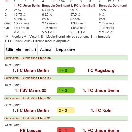
E2
16
11
1
4
35-17
34
8
6
0
2
21-10
18
1. FC Union Berlin
Borussia Dortmund
1. FC Union Berlin
Borussia Dortmund
V:
25 %
68.75 %
25 %
75 %
E:
18.75 %
6.25 %
37.5 %
0 %
I:
56.25 %
25 %
37.5 %
25 %
Gm:
1.25 /meci
2.19 /meci
1.38 /meci
2.63 /meci
Gp:
1.94 /meci
1.06 /meci
1.63 /meci
1.25 /meci
Uj:
V
V
E
I
I
I
V
V
I
V
I
I
V
E
I
E
I
V
V
V
I
V
V
I
*M = Meciuri; V = Victorii; E = Meciuri terminate cu scor egal; I = Infrangeri;
1. FC Union Berlin
/
Ultimele meciuri disputate:
Ultimele meciuri
Acasa
Deplasare
Germania - Bundesliga Etapa 34
16.05.2026
1. FC Union Berlin
4 - 0
FC Augsburg
Germania - Bundesliga Etapa 33
10.05.2026
1. FSV Mainz 05
1 - 3
1. FC Union Berlin
Germania - Bundesliga Etapa 32
02.05.2026
1. FC Union Berlin
2 - 2
1. FC Köln
Germania - Bundesliga Etapa 31
24.04.2026
RB Leipzig
3 - 1
1. FC Union Berlin