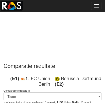
Toggl
navig
Comparatie rezultate
(E1)
1. FC Union
Borussia Dortmund
-
Berlin
(E2)
Comparatie rezultate in
Istoria meciurilor directe
In ultimele 10 intalniri ,
: 2 victorii,
1. FC Union Berlin