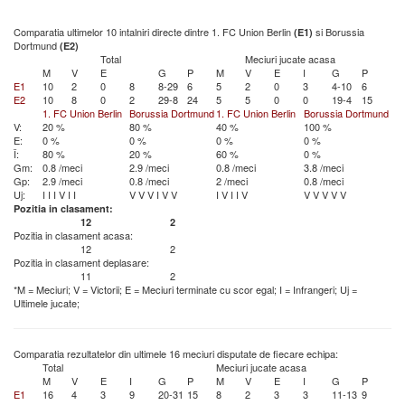
Comparatia ultimelor 10 intalniri directe dintre 1. FC Union Berlin
si Borussia
(E1)
Dortmund
(E2)
Total
Meciuri jucate acasa
M
V
E
G
P
M
V
E
I
G
P
E1
10
2
0
8
8-29
6
5
2
0
3
4-10
6
E2
10
8
0
2
29-8
24
5
5
0
0
19-4
15
1. FC Union Berlin
Borussia Dortmund
1. FC Union Berlin
Borussia Dortmund
V:
20 %
80 %
40 %
100 %
E:
0 %
0 %
0 %
0 %
Î:
80 %
20 %
60 %
0 %
Gm:
0.8 /meci
2.9 /meci
0.8 /meci
3.8 /meci
Gp:
2.9 /meci
0.8 /meci
2 /meci
0.8 /meci
Uj:
I
I
I
V
I
I
V
V
V
I
V
V
I
V
I
I
V
V
V
V
V
V
Pozitia in clasament:
12
2
Pozitia in clasament acasa:
12
2
Pozitia in clasament deplasare:
11
2
*M = Meciuri; V = Victorii; E = Meciuri terminate cu scor egal; I = Infrangeri; Uj =
Ultimele jucate;
Comparatia rezultatelor din ultimele 16 meciuri disputate de fiecare echipa:
Total
Meciuri jucate acasa
M
V
E
I
G
P
M
V
E
I
G
P
E1
16
4
3
9
20-31
15
8
2
3
3
11-13
9