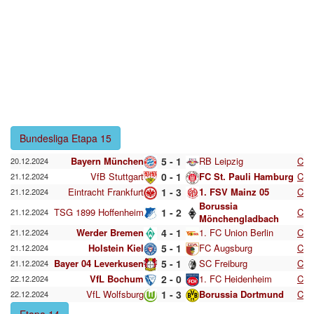
Bundesliga Etapa 15
Bayern München
5 - 1
RB Leipzig
C
20.12.2024
VfB Stuttgart
0 - 1
FC St. Pauli Hamburg
C
21.12.2024
Eintracht Frankfurt
1 - 3
1. FSV Mainz 05
C
21.12.2024
Borussia
TSG 1899 Hoffenheim
1 - 2
C
21.12.2024
Mönchengladbach
Werder Bremen
4 - 1
1. FC Union Berlin
C
21.12.2024
Holstein Kiel
5 - 1
FC Augsburg
C
21.12.2024
Bayer 04 Leverkusen
5 - 1
SC Freiburg
C
21.12.2024
VfL Bochum
2 - 0
1. FC Heidenheim
C
22.12.2024
VfL Wolfsburg
1 - 3
Borussia Dortmund
C
22.12.2024