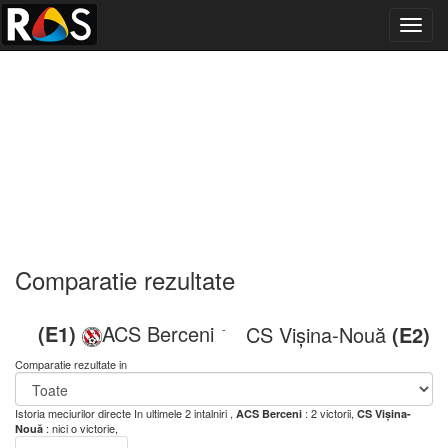
Toggl
navig
Comparatie rezultate
(E1)
ACS Berceni
CS Vișina-Nouă
(E2)
-
Comparatie rezultate in
Istoria meciurilor directe
In ultimele 2 intalniri ,
: 2 victorii,
ACS Berceni
CS Vișina-
: nici o victorie,
Nouă