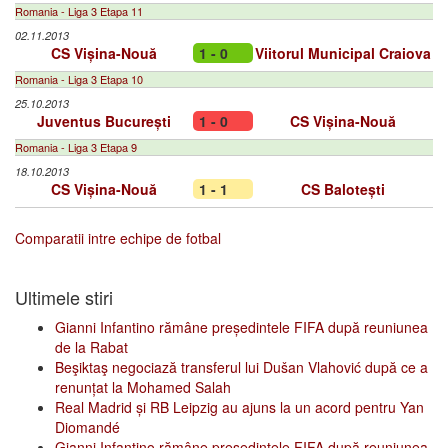
Romania - Liga 3 Etapa 11
02.11.2013
CS Vișina-Nouă
1 - 0
Viitorul Municipal Craiova
Romania - Liga 3 Etapa 10
25.10.2013
Juventus București
1 - 0
CS Vișina-Nouă
Romania - Liga 3 Etapa 9
18.10.2013
CS Vișina-Nouă
1 - 1
CS Balotești
Comparatii intre echipe de fotbal
Ultimele stiri
Gianni Infantino rămâne președintele FIFA după reuniunea
de la Rabat
Beşiktaş negociază transferul lui Dušan Vlahović după ce a
renunțat la Mohamed Salah
Real Madrid și RB Leipzig au ajuns la un acord pentru Yan
Diomandé
Gianni Infantino rămâne președintele FIFA după reuniunea