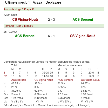
Ultimele meciuri
Acasa
Deplasare
Romania - Liga 3 Etapa 22
04.05.2013
CS Vișina-Nouă
2 - 3
ACS Berceni
Romania - Liga 3 Etapa 9
26.10.2012
ACS Berceni
6 - 1
CS Vișina-Nouă
Comparatia rezultatelor din ultimele 16 meciuri disputate de fiecare echipa:
Total
Meciuri jucate acasa
M
V
E
I
G
P
M
V
E
I
G
P
E1
16
7
4
5
32-20
25
8
5
3
0
20-6
18
E2
16
6
0
10
14-35
18
9
6
0
3
12-9
18
ACS Berceni
CS Vișina-Nouă
ACS Berceni
CS Vișina-Nouă
V:
43.75 %
37.5 %
62.5 %
66.67 %
E:
25 %
0 %
37.5 %
0 %
I:
31.25 %
62.5 %
0 %
33.33 %
Gm:
2 /meci
0.88 /meci
2.5 /meci
1.33 /meci
Gp:
1.25 /meci
2.19 /meci
0.75 /meci
1 /meci
Uj:
V
V
I
V
I
V
I
V
I
I
V
I
V
V
V
E
V
V
V
I
V
I
V
V
*M = Meciuri; V = Victorii; E = Meciuri terminate cu scor egal; I = Infrangeri;