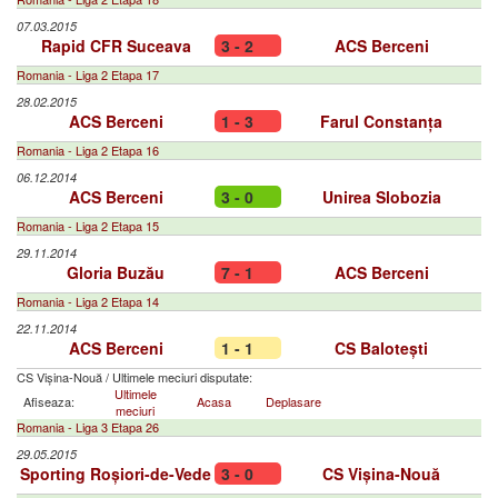
07.03.2015
Rapid CFR Suceava
3 - 2
ACS Berceni
Romania - Liga 2 Etapa 17
28.02.2015
ACS Berceni
1 - 3
Farul Constanța
Romania - Liga 2 Etapa 16
06.12.2014
ACS Berceni
3 - 0
Unirea Slobozia
Romania - Liga 2 Etapa 15
29.11.2014
Gloria Buzău
7 - 1
ACS Berceni
Romania - Liga 2 Etapa 14
22.11.2014
ACS Berceni
1 - 1
CS Balotești
CS Vișina-Nouă
/
Ultimele meciuri disputate:
Ultimele
Afiseaza:
Acasa
Deplasare
meciuri
Romania - Liga 3 Etapa 26
29.05.2015
Sporting Roșiori-de-Vede
3 - 0
CS Vișina-Nouă