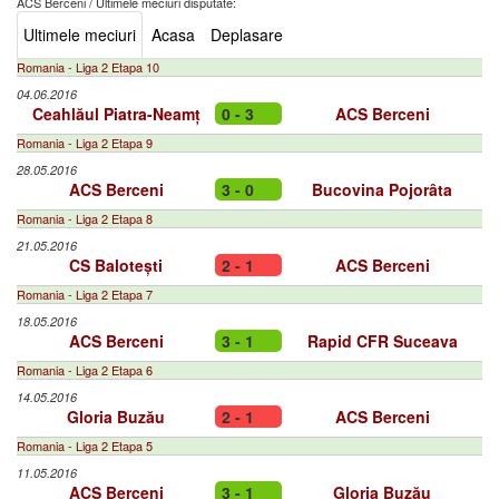
ACS Berceni
/
Ultimele meciuri disputate:
Ultimele meciuri
Acasa
Deplasare
Romania - Liga 2 Etapa 10
04.06.2016
Ceahlăul Piatra-Neamț
0 - 3
ACS Berceni
Romania - Liga 2 Etapa 9
28.05.2016
ACS Berceni
3 - 0
Bucovina Pojorâta
Romania - Liga 2 Etapa 8
21.05.2016
CS Balotești
2 - 1
ACS Berceni
Romania - Liga 2 Etapa 7
18.05.2016
ACS Berceni
3 - 1
Rapid CFR Suceava
Romania - Liga 2 Etapa 6
14.05.2016
Gloria Buzău
2 - 1
ACS Berceni
Romania - Liga 2 Etapa 5
11.05.2016
ACS Berceni
3 - 1
Gloria Buzău