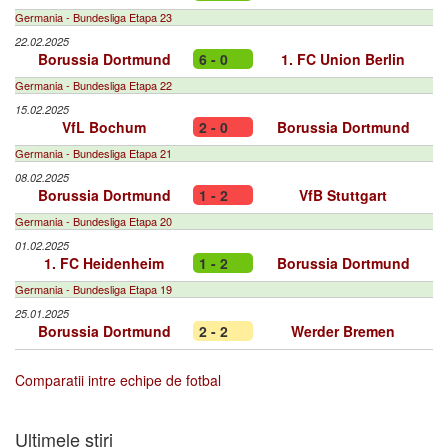
Germania - Bundesliga Etapa 23
22.02.2025
Borussia Dortmund
6 - 0
1. FC Union Berlin
Germania - Bundesliga Etapa 22
15.02.2025
VfL Bochum
2 - 0
Borussia Dortmund
Germania - Bundesliga Etapa 21
08.02.2025
Borussia Dortmund
1 - 2
VfB Stuttgart
Germania - Bundesliga Etapa 20
01.02.2025
1. FC Heidenheim
1 - 2
Borussia Dortmund
Germania - Bundesliga Etapa 19
25.01.2025
Borussia Dortmund
2 - 2
Werder Bremen
Comparatii intre echipe de fotbal
Ultimele stiri