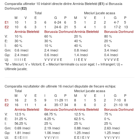
Comparatia ultimelor 10 intalniri directe dintre Arminia Bielefeld
si Borussia
(E1)
Dortmund
(E2)
Total
Meciuri jucate acasa
M
V
E
G
P
M
V
E
I
G
P
E1
10
1
3
6
6-24
6
5
1
2
2
4-7
5
E2
10
6
3
1
24-6
21
5
4
1
0
17-2
13
Arminia Bielefeld
Borussia Dortmund
Arminia Bielefeld
Borussia Dortmund
V:
10 %
60 %
20 %
80 %
E:
30 %
30 %
40 %
20 %
Î:
60 %
10 %
40 %
0 %
Gm:
0.6 /meci
2.4 /meci
0.8 /meci
3.4 /meci
Gp:
2.4 /meci
0.6 /meci
1.4 /meci
0.4 /meci
Uj:
I
I
I
I
I
E
V
V
V
V
V
E
I
I
E
E
V
V
V
V
V
E
*M = Meciuri; V = Victorii; E = Meciuri terminate cu scor egal; I = Infrangeri; Uj =
Ultimele jucate;
Comparatia rezultatelor din ultimele 16 meciuri disputate de fiecare echipa:
Total
Meciuri jucate acasa
M
V
E
I
G
P
M
V
E
I
G
P
E1
16
2
5
9
11-29
11
8
1
5
2
7-10
8
E2
16
11
1
4
35-17
34
8
6
0
2
21-10
18
Arminia Bielefeld
Borussia Dortmund
Arminia Bielefeld
Borussia Dortmund
V:
12.5 %
68.75 %
12.5 %
75 %
E:
31.25 %
6.25 %
62.5 %
0 %
I:
56.25 %
25 %
25 %
25 %
Gm:
0.69 /meci
2.19 /meci
0.88 /meci
2.63 /meci
Gp:
1.81 /meci
1.06 /meci
1.25 /meci
1.25 /meci
Uj:
E
I
E
I
I
I
V
V
I
V
I
I
E
E
I
E
I
V
V
V
I
V
V
I