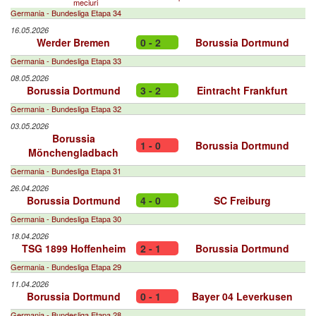
meciuri
Germania - Bundesliga Etapa 34
16.05.2026
Werder Bremen
0 - 2
Borussia Dortmund
Germania - Bundesliga Etapa 33
08.05.2026
Borussia Dortmund
3 - 2
Eintracht Frankfurt
Germania - Bundesliga Etapa 32
03.05.2026
Borussia
1 - 0
Borussia Dortmund
Mönchengladbach
Germania - Bundesliga Etapa 31
26.04.2026
Borussia Dortmund
4 - 0
SC Freiburg
Germania - Bundesliga Etapa 30
18.04.2026
TSG 1899 Hoffenheim
2 - 1
Borussia Dortmund
Germania - Bundesliga Etapa 29
11.04.2026
Borussia Dortmund
0 - 1
Bayer 04 Leverkusen
Germania - Bundesliga Etapa 28