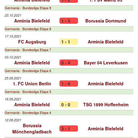
Germania - Bundesliga Etapa 9
23.10.2021
Arminia Bielefeld
1 - 3
Borussia Dortmund
Germania - Bundesliga Etapa 8
17.10.2021
FC Augsburg
1 - 1
Arminia Bielefeld
Germania - Bundesliga Etapa 7
03.10.2021
Arminia Bielefeld
0 - 4
Bayer 04 Leverkusen
Germania - Bundesliga Etapa 6
25.09.2021
1. FC Union Berlin
1 - 0
Arminia Bielefeld
Germania - Bundesliga Etapa 5
18.09.2021
Arminia Bielefeld
0 - 0
TSG 1899 Hoffenheim
Germania - Bundesliga Etapa 4
12.09.2021
Borussia
3 - 1
Arminia Bielefeld
Mönchengladbach