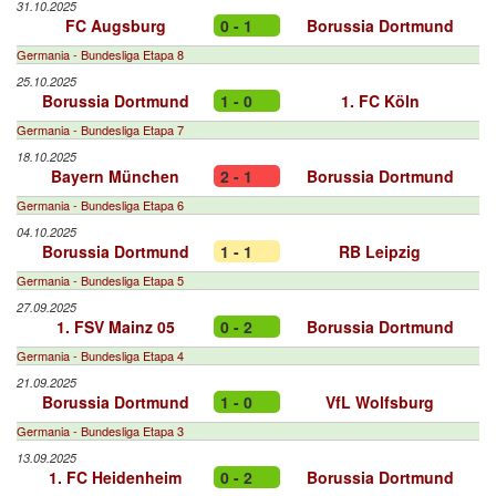
31.10.2025
FC Augsburg
0 - 1
Borussia Dortmund
Germania - Bundesliga Etapa 8
25.10.2025
Borussia Dortmund
1 - 0
1. FC Köln
Germania - Bundesliga Etapa 7
18.10.2025
Bayern München
2 - 1
Borussia Dortmund
Germania - Bundesliga Etapa 6
04.10.2025
Borussia Dortmund
1 - 1
RB Leipzig
Germania - Bundesliga Etapa 5
27.09.2025
1. FSV Mainz 05
0 - 2
Borussia Dortmund
Germania - Bundesliga Etapa 4
21.09.2025
Borussia Dortmund
1 - 0
VfL Wolfsburg
Germania - Bundesliga Etapa 3
13.09.2025
1. FC Heidenheim
0 - 2
Borussia Dortmund