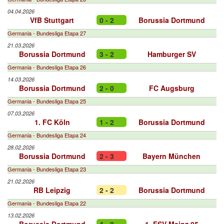
04.04.2026
VfB Stuttgart
0 - 2
Borussia Dortmund
Germania - Bundesliga Etapa 27
21.03.2026
Borussia Dortmund
3 - 2
Hamburger SV
Germania - Bundesliga Etapa 26
14.03.2026
Borussia Dortmund
2 - 0
FC Augsburg
Germania - Bundesliga Etapa 25
07.03.2026
1. FC Köln
1 - 2
Borussia Dortmund
Germania - Bundesliga Etapa 24
28.02.2026
Borussia Dortmund
2 - 3
Bayern München
Germania - Bundesliga Etapa 23
21.02.2026
RB Leipzig
2 - 2
Borussia Dortmund
Germania - Bundesliga Etapa 22
13.02.2026