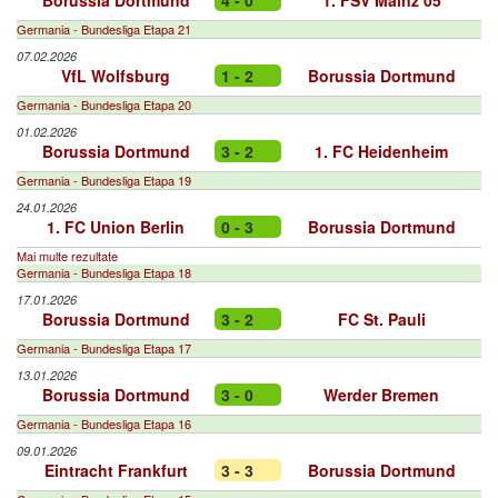
Borussia Dortmund
4 - 0
1. FSV Mainz 05
Germania - Bundesliga Etapa 21
07.02.2026
VfL Wolfsburg
1 - 2
Borussia Dortmund
Germania - Bundesliga Etapa 20
01.02.2026
Borussia Dortmund
3 - 2
1. FC Heidenheim
Germania - Bundesliga Etapa 19
24.01.2026
1. FC Union Berlin
0 - 3
Borussia Dortmund
Mai multe rezultate
Germania - Bundesliga Etapa 18
17.01.2026
Borussia Dortmund
3 - 2
FC St. Pauli
Germania - Bundesliga Etapa 17
13.01.2026
Borussia Dortmund
3 - 0
Werder Bremen
Germania - Bundesliga Etapa 16
09.01.2026
Eintracht Frankfurt
3 - 3
Borussia Dortmund