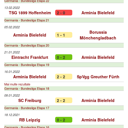
Germania - Bundesliga Etapa 22
13.02.2022
TSG 1899 Hoffenheim
2 - 0
Arminia Bielefeld
Germania - Bundesliga Etapa 21
05.02.2022
Borussia
Arminia Bielefeld
1 - 1
Mönchengladbach
Germania - Bundesliga Etapa 20
21.01.2022
Eintracht Frankfurt
0 - 2
Arminia Bielefeld
Germania - Bundesliga Etapa 19
16.01.2022
Arminia Bielefeld
2 - 2
SpVgg Greuther Fürth
Mai multe rezultate
Germania - Bundesliga Etapa 18
08.01.2022
SC Freiburg
2 - 2
Arminia Bielefeld
Germania - Bundesliga Etapa 17
18.12.2021
RB Leipzig
0 - 2
Arminia Bielefeld
Germania - Bundesliga Etapa 16