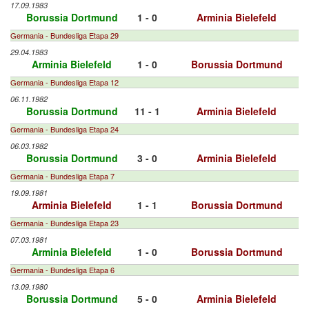
17.09.1983
Borussia Dortmund
1 - 0
Arminia Bielefeld
Germania - Bundesliga Etapa 29
29.04.1983
Arminia Bielefeld
1 - 0
Borussia Dortmund
Germania - Bundesliga Etapa 12
06.11.1982
Borussia Dortmund
11 - 1
Arminia Bielefeld
Germania - Bundesliga Etapa 24
06.03.1982
Borussia Dortmund
3 - 0
Arminia Bielefeld
Germania - Bundesliga Etapa 7
19.09.1981
Arminia Bielefeld
1 - 1
Borussia Dortmund
Germania - Bundesliga Etapa 23
07.03.1981
Arminia Bielefeld
1 - 0
Borussia Dortmund
Germania - Bundesliga Etapa 6
13.09.1980
Borussia Dortmund
5 - 0
Arminia Bielefeld