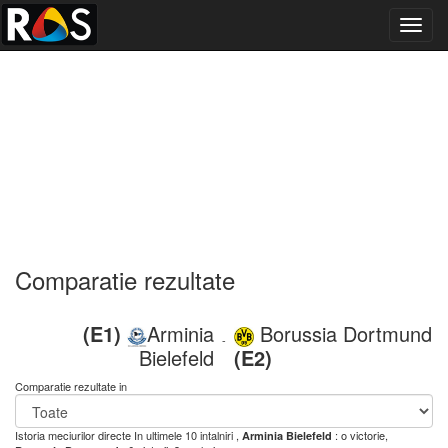
Toggl
navig
Comparatie rezultate
(E1)
Arminia
Borussia Dortmund
-
Bielefeld
(E2)
Comparatie rezultate in
Istoria meciurilor directe
In ultimele 10 intalniri ,
: o victorie,
Arminia Bielefeld