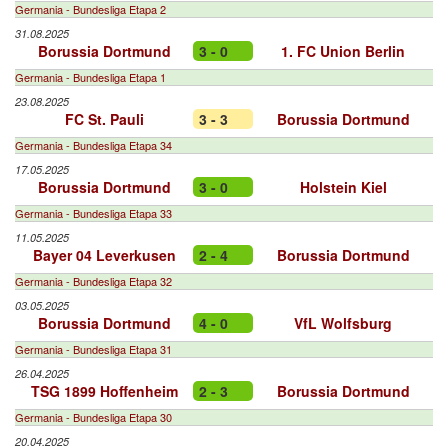
Germania - Bundesliga Etapa 2
31.08.2025
Borussia Dortmund
3 - 0
1. FC Union Berlin
Germania - Bundesliga Etapa 1
23.08.2025
FC St. Pauli
3 - 3
Borussia Dortmund
Germania - Bundesliga Etapa 34
17.05.2025
Borussia Dortmund
3 - 0
Holstein Kiel
Germania - Bundesliga Etapa 33
11.05.2025
Bayer 04 Leverkusen
2 - 4
Borussia Dortmund
Germania - Bundesliga Etapa 32
03.05.2025
Borussia Dortmund
4 - 0
VfL Wolfsburg
Germania - Bundesliga Etapa 31
26.04.2025
TSG 1899 Hoffenheim
2 - 3
Borussia Dortmund
Germania - Bundesliga Etapa 30
20.04.2025