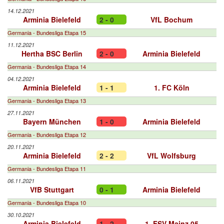
14.12.2021
Arminia Bielefeld
2 - 0
VfL Bochum
Germania - Bundesliga Etapa 15
11.12.2021
Hertha BSC Berlin
2 - 0
Arminia Bielefeld
Germania - Bundesliga Etapa 14
04.12.2021
Arminia Bielefeld
1 - 1
1. FC Köln
Germania - Bundesliga Etapa 13
27.11.2021
Bayern München
1 - 0
Arminia Bielefeld
Germania - Bundesliga Etapa 12
20.11.2021
Arminia Bielefeld
2 - 2
VfL Wolfsburg
Germania - Bundesliga Etapa 11
06.11.2021
VfB Stuttgart
0 - 1
Arminia Bielefeld
Germania - Bundesliga Etapa 10
30.10.2021
Arminia Bielefeld
1 - 2
1. FSV Mainz 05