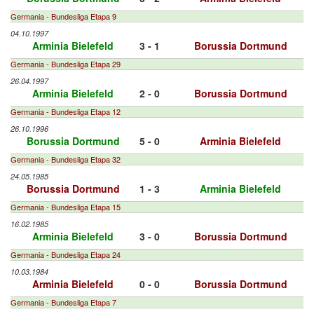
Germania - Bundesliga Etapa 9
04.10.1997
Arminia Bielefeld
3 - 1
Borussia Dortmund
Germania - Bundesliga Etapa 29
26.04.1997
Arminia Bielefeld
2 - 0
Borussia Dortmund
Germania - Bundesliga Etapa 12
26.10.1996
Borussia Dortmund
5 - 0
Arminia Bielefeld
Germania - Bundesliga Etapa 32
24.05.1985
Borussia Dortmund
1 - 3
Arminia Bielefeld
Germania - Bundesliga Etapa 15
16.02.1985
Arminia Bielefeld
3 - 0
Borussia Dortmund
Germania - Bundesliga Etapa 24
10.03.1984
Arminia Bielefeld
0 - 0
Borussia Dortmund
Germania - Bundesliga Etapa 7