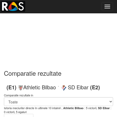
Toggl
navig
Comparatie rezultate
(E1)
Athletic Bilbao
SD Eibar
(E2)
-
Comparatie rezultate in
Istoria meciurilor directe
In ultimele 10 intalniri ,
: 5 victorii,
:
Athletic Bilbao
SD Eibar
0 victorii, 5 egaluri