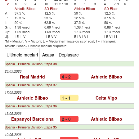
E2
16
2
4
10
11-27
10
8
1
3
4
7-9
6
Athletic Bilbao
SD Eibar
Athletic Bilbao
SD Eibar
V:
37.5 %
12.5 %
50 %
12.5 %
E:
12.5 %
25 %
12.5 %
37.5 %
I:
50 %
62.5 %
37.5 %
50 %
Gm:
1.38 /meci
0.69 /meci
1.38 /meci
0.88 /meci
Gp:
1.69 /meci
1.69 /meci
1.13 /meci
1.13 /meci
Uj:
I
E
I
I
V
I
I
I
E
V
V
I
E
I
V
I
V
I
I
E
V
I
I
I
*M = Meciuri; V = Victorii; E = Meciuri terminate cu scor egal; I = Infrangeri;
Athletic Bilbao
/
Ultimele meciuri disputate:
Ultimele meciuri
Acasa
Deplasare
Spania - Primera Division Etapa 38
23.05.2026
Real Madrid
4 - 2
Athletic Bilbao
Spania - Primera Division Etapa 37
17.05.2026
Athletic Bilbao
1 - 1
Celta Vigo
Spania - Primera Division Etapa 36
13.05.2026
Espanyol Barcelona
2 - 0
Athletic Bilbao
Spania - Primera Division Etapa 35
10.05.2026