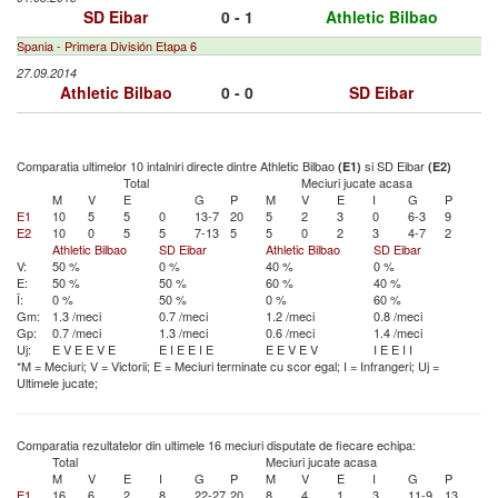
SD Eibar
0 - 1
Athletic Bilbao
Spania - Primera División Etapa 6
27.09.2014
Athletic Bilbao
0 - 0
SD Eibar
Comparatia ultimelor 10 intalniri directe dintre Athletic Bilbao
si SD Eibar
(E1)
(E2)
Total
Meciuri jucate acasa
M
V
E
G
P
M
V
E
I
G
P
E1
10
5
5
0
13-7
20
5
2
3
0
6-3
9
E2
10
0
5
5
7-13
5
5
0
2
3
4-7
2
Athletic Bilbao
SD Eibar
Athletic Bilbao
SD Eibar
V:
50 %
0 %
40 %
0 %
E:
50 %
50 %
60 %
40 %
Î:
0 %
50 %
0 %
60 %
Gm:
1.3 /meci
0.7 /meci
1.2 /meci
0.8 /meci
Gp:
0.7 /meci
1.3 /meci
0.6 /meci
1.4 /meci
Uj:
E
V
E
E
V
E
E
I
E
E
I
E
E
E
V
E
V
I
E
E
I
I
*M = Meciuri; V = Victorii; E = Meciuri terminate cu scor egal; I = Infrangeri; Uj =
Ultimele jucate;
Comparatia rezultatelor din ultimele 16 meciuri disputate de fiecare echipa:
Total
Meciuri jucate acasa
M
V
E
I
G
P
M
V
E
I
G
P
E1
16
6
2
8
22-27
20
8
4
1
3
11-9
13