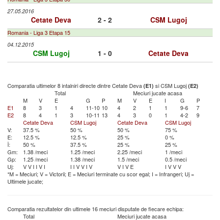
27.05.2016
Cetate Deva
2 - 2
CSM Lugoj
Romania - Liga 3 Etapa 15
04.12.2015
CSM Lugoj
1 - 0
Cetate Deva
Comparatia ultimelor 8 intalniri directe dintre Cetate Deva
si CSM Lugoj
(E1)
(E2)
Total
Meciuri jucate acasa
M
V
E
G
P
M
V
E
I
G
P
E1
8
3
1
4
11-10
10
4
2
1
1
9-6
7
E2
8
4
1
3
10-11
13
4
3
0
1
4-2
9
Cetate Deva
CSM Lugoj
Cetate Deva
CSM Lugoj
V:
37.5 %
50 %
50 %
75 %
E:
12.5 %
12.5 %
25 %
0 %
Î:
50 %
37.5 %
25 %
25 %
Gm:
1.38 /meci
1.25 /meci
2.25 /meci
1 /meci
Gp:
1.25 /meci
1.38 /meci
1.5 /meci
0.5 /meci
Uj:
V
V
I
I
V
I
I
I
V
V
I
V
V
I
V
E
I
V
V
V
*M = Meciuri; V = Victorii; E = Meciuri terminate cu scor egal; I = Infrangeri; Uj =
Ultimele jucate;
Comparatia rezultatelor din ultimele 16 meciuri disputate de fiecare echipa:
Total
Meciuri jucate acasa