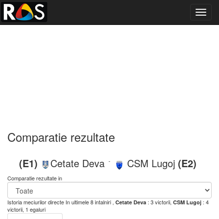
Toggl
navig
Comparatie rezultate
(E1)
Cetate Deva
CSM Lugoj
(E2)
-
Comparatie rezultate in
Istoria meciurilor directe
In ultimele 8 intalniri ,
: 3 victorii,
: 4
Cetate Deva
CSM Lugoj
victorii, 1 egaluri