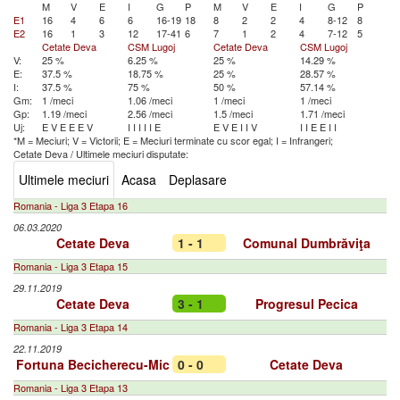
M
V
E
I
G
P
M
V
E
I
G
P
E1
16
4
6
6
16-19
18
8
2
2
4
8-12
8
E2
16
1
3
12
17-41
6
7
1
2
4
7-12
5
Cetate Deva
CSM Lugoj
Cetate Deva
CSM Lugoj
V:
25 %
6.25 %
25 %
14.29 %
E:
37.5 %
18.75 %
25 %
28.57 %
I:
37.5 %
75 %
50 %
57.14 %
Gm:
1 /meci
1.06 /meci
1 /meci
1 /meci
Gp:
1.19 /meci
2.56 /meci
1.5 /meci
1.71 /meci
Uj:
E
V
E
E
E
V
I
I
I
I
I
E
E
V
E
I
I
V
I
I
E
E
I
I
*M = Meciuri; V = Victorii; E = Meciuri terminate cu scor egal; I = Infrangeri;
Cetate Deva
/
Ultimele meciuri disputate:
Ultimele meciuri
Acasa
Deplasare
Romania - Liga 3 Etapa 16
06.03.2020
Cetate Deva
1 - 1
Comunal Dumbrăviţa
Romania - Liga 3 Etapa 15
29.11.2019
Cetate Deva
3 - 1
Progresul Pecica
Romania - Liga 3 Etapa 14
22.11.2019
Fortuna Becicherecu-Mic
0 - 0
Cetate Deva
Romania - Liga 3 Etapa 13