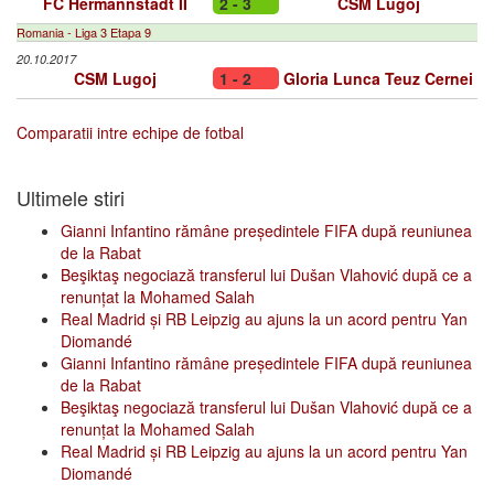
FC Hermannstadt II
2 - 3
CSM Lugoj
Romania - Liga 3 Etapa 9
20.10.2017
CSM Lugoj
1 - 2
Gloria Lunca Teuz Cernei
Comparatii intre echipe de fotbal
Ultimele stiri
Gianni Infantino rămâne președintele FIFA după reuniunea
de la Rabat
Beşiktaş negociază transferul lui Dušan Vlahović după ce a
renunțat la Mohamed Salah
Real Madrid și RB Leipzig au ajuns la un acord pentru Yan
Diomandé
Gianni Infantino rămâne președintele FIFA după reuniunea
de la Rabat
Beşiktaş negociază transferul lui Dušan Vlahović după ce a
renunțat la Mohamed Salah
Real Madrid și RB Leipzig au ajuns la un acord pentru Yan
Diomandé