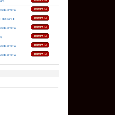
ara
sim Simeria
 Timișoara II
sim Simeria
uș
sim Simeria
sim Simeria