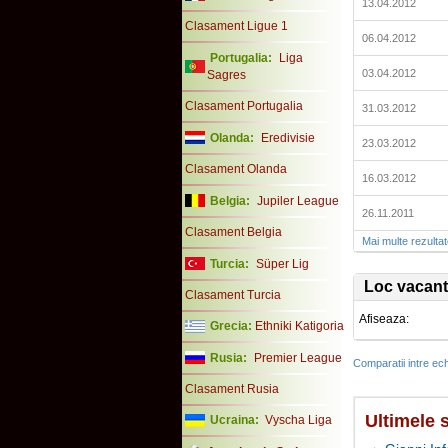
13.04.2012
Clasament Ligue 1
06.04.2012
Portugalia:
Liga
03.04.2012
Sagres
Clasament Portugalia
31.03.2012
Olanda:
Eredivisie
23.03.2012
Clasament Olanda
16.03.2012
Belgia:
Jupiler League
26.11.2011
Clasament Belgia
Mai multe rezulta
Turcia:
Süper Lig
Loc vacant
Clasament Turcia
Afiseaza:
Grecia:
Ethniki Katigoria
Rusia:
Premier League
Comparatii intre ech
Clasament Rusia
Ultimele s
Ucraina:
Vyscha Liga