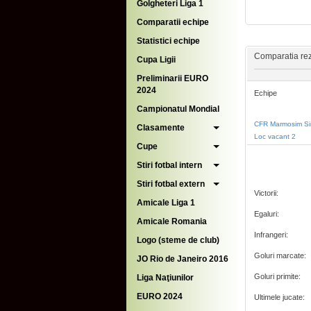
Golgheteri Liga 1
Comparatii echipe
Statistici echipe
Comparatia rezu
Cupa Ligii
Preliminarii EURO
2024
Echipe
Campionatul Mondial
CFR Marmosim Si
Clasamente
Loc vacant 2
Cupe
Stiri fotbal intern
Stiri fotbal extern
Victorii:
Amicale Liga 1
Egaluri:
Amicale Romania
Infrangeri:
Logo (steme de club)
Goluri marcate:
JO Rio de Janeiro 2016
Goluri primite:
Liga Naţiunilor
EURO 2024
Ultimele jucate: