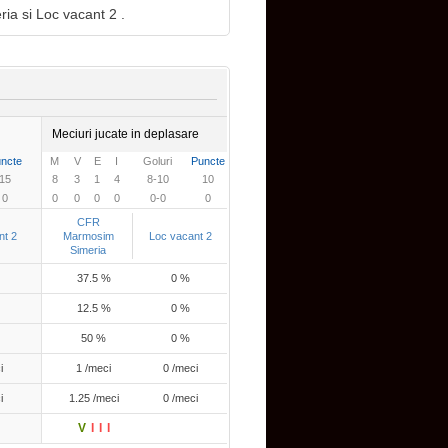
ia si Loc vacant 2 .
Meciuri jucate in deplasare
ncte
M
V
E
I
Goluri
Puncte
15
8
3
1
4
8-10
10
0
0
0
0
0
0-0
0
CFR
nt 2
Marmosim
Loc vacant 2
Simeria
37.5 %
0 %
12.5 %
0 %
50 %
0 %
i
1 /meci
0 /meci
i
1.25 /meci
0 /meci
V
I
I
I