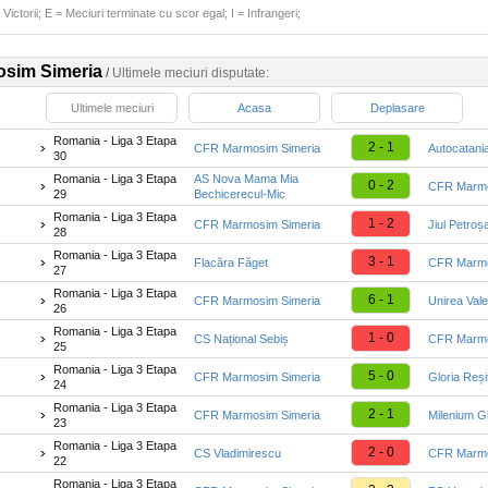
Victorii; E = Meciuri terminate cu scor egal; I = Infrangeri;
sim Simeria
/
Ultimele meciuri disputate:
Ultimele meciuri
Acasa
Deplasare
Romania - Liga 3 Etapa
2 - 1
CFR Marmosim Simeria
Autocatani
30
Romania - Liga 3 Etapa
AS Nova Mama Mia
0 - 2
CFR Marmo
29
Bechicerecul-Mic
Romania - Liga 3 Etapa
1 - 2
CFR Marmosim Simeria
Jiul Petroș
28
Romania - Liga 3 Etapa
3 - 1
Flacăra Făget
CFR Marmo
27
Romania - Liga 3 Etapa
6 - 1
CFR Marmosim Simeria
Unirea Vale
26
Romania - Liga 3 Etapa
1 - 0
CS Național Sebiș
CFR Marmo
25
Romania - Liga 3 Etapa
5 - 0
CFR Marmosim Simeria
Gloria Reși
24
Romania - Liga 3 Etapa
2 - 1
CFR Marmosim Simeria
Milenium G
23
Romania - Liga 3 Etapa
2 - 0
CS Vladimirescu
CFR Marmo
22
Romania - Liga 3 Etapa