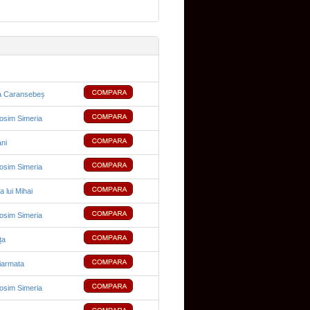
a Caransebeș
sim Simeria
ani
sim Simeria
a lui Mihai
sim Simeria
ța
iarmata
sim Simeria