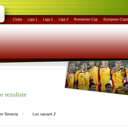
Clubs
Liga 1
Liga 2
Liga 3
Romanian Cup
European Cups
e rezultate
m Simeria
-
Loc vacant 2