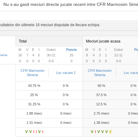
Nu s-au gasit meciuri directe jucate recent intre CFR Marmosim Simer
ltatelor din ultimele 16 meciuri disputate de fiecare echipa:
Total
Meciuri jucate acasa
M
V
E
I
Goluri
Puncte
M
V
E
I
Goluri
Pu
meria
16
7
4
5
30-21
25
8
4
3
1
22-11
0
0
0
0
0-0
0
0
0
0
0
0-0
CFR Marmosim
CFR Marmosim
Loc vacant 2
Loc vaca
Simeria
Simeria
43.75 %
0 %
50 %
0 %
25 %
0 %
37.5 %
0 %
31.25 %
0 %
12.5 %
0 %
1.88 /meci
0 /meci
2.75 /meci
0 /mec
1.31 /meci
0 /meci
1.38 /meci
0 /mec
V
V
I
I
V
I
V
I
V
V
V
E