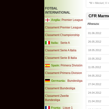
*M = Meciuri; V = 
FOTBAL
INTERNATIONAL
CFR Marmo
Anglia:
Premier League
Afiseaza:
Clasament Premier League
01.06.2012
Clasament Championship
26.05.2012
Italia:
Serie A
Clasament Serie A Italia
18.05.2012
Clasament Serie B Italia
15.05.2012
Spain:
Primera División
11.05.2012
Clasament Primera Division
04.05.2012
Germania:
Bundesliga
27.04.2012
Clasament Bundesliga
24.04.2012
Clasament Zweite
Bundesliga
21.04.2012
Franta:
Ligue 1