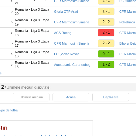
2 - 2
CFR Marmosim Simeria
FC Hunedo
21
Romania - Liga 3 Etapa
1 - 1
Gloria CTP Arad
CFR Marmo
20
Romania - Liga 3 Etapa
2 - 2
CFR Marmosim Simeria
Politehnica
19
Romania - Liga 3 Etapa
2 - 1
ACS Recaș
CFR Marmo
18
Romania - Liga 3 Etapa
2 - 2
CFR Marmosim Simeria
Bihorul Bei
17
Romania - Liga 3 Etapa
0 - 1
FC Școlar Reșița
CFR Marmo
16
Romania - Liga 3 Etapa
1 - 2
Autocatania Caransebeș
CFR Marmo
15
te
 2
/
Ultimele meciuri disputate:
Ultimele meciuri
Acasa
Deplasare
ipe de fotbal
tiri