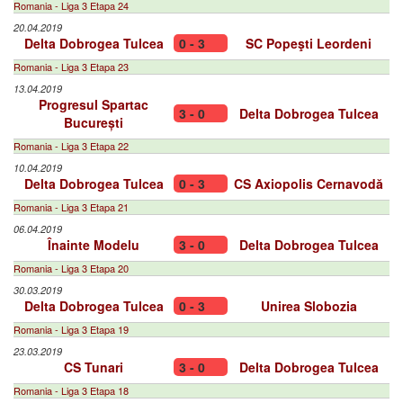
Romania - Liga 3 Etapa 24
20.04.2019
Delta Dobrogea Tulcea
0 - 3
SC Popeşti Leordeni
Romania - Liga 3 Etapa 23
13.04.2019
Progresul Spartac
3 - 0
Delta Dobrogea Tulcea
București
Romania - Liga 3 Etapa 22
10.04.2019
Delta Dobrogea Tulcea
0 - 3
CS Axiopolis Cernavodă
Romania - Liga 3 Etapa 21
06.04.2019
Înainte Modelu
3 - 0
Delta Dobrogea Tulcea
Romania - Liga 3 Etapa 20
30.03.2019
Delta Dobrogea Tulcea
0 - 3
Unirea Slobozia
Romania - Liga 3 Etapa 19
23.03.2019
CS Tunari
3 - 0
Delta Dobrogea Tulcea
Romania - Liga 3 Etapa 18