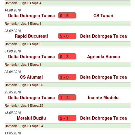
Romania - Liga 3 Etapa 4
14.09.2018
Delta Dobrogea Tulcea
0 - 6
CS Tunari
Romania - Liga 3 Etapa 3
08.09.2018
Rapid București
5 - 0
Delta Dobrogea Tulcea
Romania - Liga 3 Etapa 2
31.08.2018
Delta Dobrogea Tulcea
0 - 3
Agricola Borcea
Romania - Liga 3 Etapa 1
25.08.2018
CS Afumați
3 - 0
Delta Dobrogea Tulcea
Romania - Liga 3 Etapa 26
25.05.2018
Delta Dobrogea Tulcea
1 - 4
Înainte Modelu
Romania - Liga 3 Etapa 25
18.05.2018
Metalul Buzău
2 - 1
Delta Dobrogea Tulcea
Romania - Liga 3 Etapa 24
11.05.2018