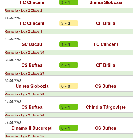
FC Clinceni
3 - 1
Unirea Slobozia
Romania - Liga 2 Etapa 2
14.09.2013
FC Clinceni
3 - 3
CF Brăila
Romania - Liga 2 Etapa 1
07.09.2013
SC Bacău
1 - 4
FC Clinceni
Romania - Liga 2 Etapa 30
05.06.2013
CS Buftea
4 - 1
CF Brăila
Romania - Liga 2 Etapa 29
30.05.2013
Unirea Slobozia
0 - 0
CS Buftea
Romania - Liga 2 Etapa 28
24.05.2013
CS Buftea
3 - 1
Chindia Târgoviște
Romania - Liga 2 Etapa 26
11.05.2013
Dinamo II București
0 - 1
CS Buftea
Romania - Liga 2 Etapa 25