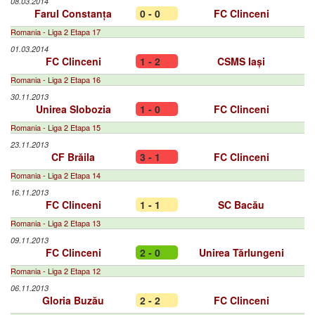
08.03.2014
Farul Constanța
0 - 0
FC Clinceni
Romania - Liga 2 Etapa 17
01.03.2014
FC Clinceni
1 - 2
CSMS Iași
Romania - Liga 2 Etapa 16
30.11.2013
Unirea Slobozia
1 - 0
FC Clinceni
Romania - Liga 2 Etapa 15
23.11.2013
CF Brăila
3 - 1
FC Clinceni
Romania - Liga 2 Etapa 14
16.11.2013
FC Clinceni
1 - 1
SC Bacău
Romania - Liga 2 Etapa 13
09.11.2013
FC Clinceni
2 - 0
Unirea Tărlungeni
Romania - Liga 2 Etapa 12
06.11.2013
Gloria Buzău
2 - 2
FC Clinceni