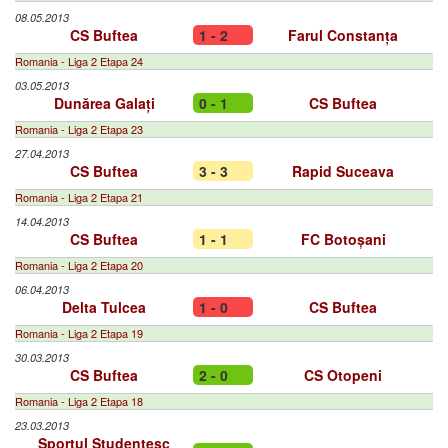
08.05.2013
CS Buftea
1 - 2
Farul Constanța
Romania - Liga 2 Etapa 24
03.05.2013
Dunărea Galați
0 - 1
CS Buftea
Romania - Liga 2 Etapa 23
27.04.2013
CS Buftea
3 - 3
Rapid Suceava
Romania - Liga 2 Etapa 21
14.04.2013
CS Buftea
1 - 1
FC Botoșani
Romania - Liga 2 Etapa 20
06.04.2013
Delta Tulcea
1 - 0
CS Buftea
Romania - Liga 2 Etapa 19
30.03.2013
CS Buftea
2 - 0
CS Otopeni
Romania - Liga 2 Etapa 18
23.03.2013
Sportul Studențesc