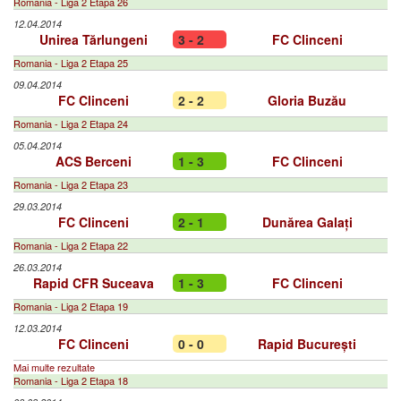
Romania - Liga 2 Etapa 26
12.04.2014
Unirea Tărlungeni
3 - 2
FC Clinceni
Romania - Liga 2 Etapa 25
09.04.2014
FC Clinceni
2 - 2
Gloria Buzău
Romania - Liga 2 Etapa 24
05.04.2014
ACS Berceni
1 - 3
FC Clinceni
Romania - Liga 2 Etapa 23
29.03.2014
FC Clinceni
2 - 1
Dunărea Galați
Romania - Liga 2 Etapa 22
26.03.2014
Rapid CFR Suceava
1 - 3
FC Clinceni
Romania - Liga 2 Etapa 19
12.03.2014
FC Clinceni
0 - 0
Rapid București
Mai multe rezultate
Romania - Liga 2 Etapa 18