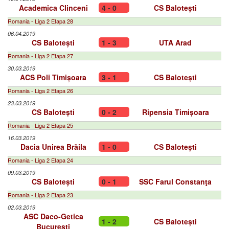
Academica Clinceni
4 - 0
CS Balotești
Romania - Liga 2 Etapa 28
06.04.2019
CS Balotești
1 - 3
UTA Arad
Romania - Liga 2 Etapa 27
30.03.2019
ACS Poli Timișoara
3 - 1
CS Balotești
Romania - Liga 2 Etapa 26
23.03.2019
CS Balotești
0 - 2
Ripensia Timișoara
Romania - Liga 2 Etapa 25
16.03.2019
Dacia Unirea Brăila
1 - 0
CS Balotești
Romania - Liga 2 Etapa 24
09.03.2019
CS Balotești
0 - 1
SSC Farul Constanţa
Romania - Liga 2 Etapa 23
02.03.2019
ASC Daco-Getica
1 - 2
CS Balotești
Bucureşti