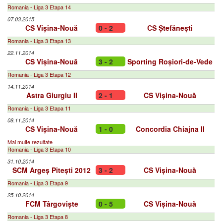
Romania - Liga 3 Etapa 14
07.03.2015
CS Vișina-Nouă
0 - 2
CS Ștefănești
Romania - Liga 3 Etapa 13
22.11.2014
CS Vișina-Nouă
3 - 2
Sporting Roșiori-de-Vede
Romania - Liga 3 Etapa 12
14.11.2014
Astra Giurgiu II
2 - 1
CS Vișina-Nouă
Romania - Liga 3 Etapa 11
08.11.2014
CS Vișina-Nouă
1 - 0
Concordia Chiajna II
Mai multe rezultate
Romania - Liga 3 Etapa 10
31.10.2014
SCM Argeș Pitești 2012
3 - 2
CS Vișina-Nouă
Romania - Liga 3 Etapa 9
25.10.2014
FCM Târgoviște
0 - 5
CS Vișina-Nouă
Romania - Liga 3 Etapa 8