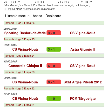
Uj:
I
V
I
I
V
I
V
I
I
I
I
E
V
I
V
I
V
V
V
I
I
E
I
V
*M = Meciuri; V = Victorii; E = Meciuri terminate cu scor egal; I = Infrangeri;
CS Vișina-Nouă
/
Ultimele meciuri disputate:
Ultimele meciuri
Acasa
Deplasare
Romania - Liga 3 Etapa 26
29.05.2015
Sporting Roșiori-de-Vede
3 - 0
CS Vișina-Nouă
Romania - Liga 3 Etapa 25
23.05.2015
CS Vișina-Nouă
3 - 1
Astra Giurgiu II
Romania - Liga 3 Etapa 24
15.05.2015
Concordia Chiajna II
6 - 0
CS Vișina-Nouă
Romania - Liga 3 Etapa 23
09.05.2015
CS Vișina-Nouă
0 - 1
SCM Argeș Pitești 2012
Romania - Liga 3 Etapa 22
02.05.2015
CS Vișina-Nouă
1 - 0
FCM Târgoviște
Romania - Liga 3 Etapa 21