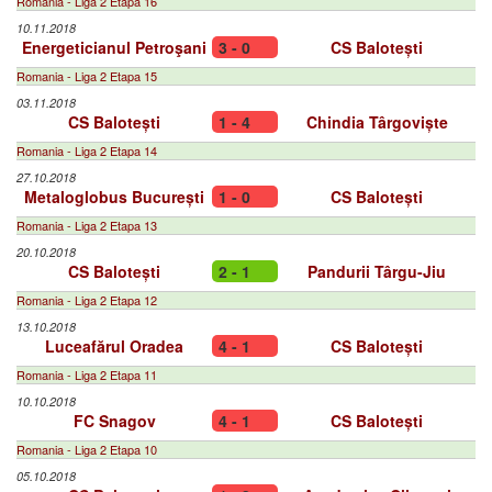
Romania - Liga 2 Etapa 16
10.11.2018
Energeticianul Petroşani
3 - 0
CS Balotești
Romania - Liga 2 Etapa 15
03.11.2018
CS Balotești
1 - 4
Chindia Târgoviște
Romania - Liga 2 Etapa 14
27.10.2018
Metaloglobus București
1 - 0
CS Balotești
Romania - Liga 2 Etapa 13
20.10.2018
CS Balotești
2 - 1
Pandurii Târgu-Jiu
Romania - Liga 2 Etapa 12
13.10.2018
Luceafărul Oradea
4 - 1
CS Balotești
Romania - Liga 2 Etapa 11
10.10.2018
FC Snagov
4 - 1
CS Balotești
Romania - Liga 2 Etapa 10
05.10.2018