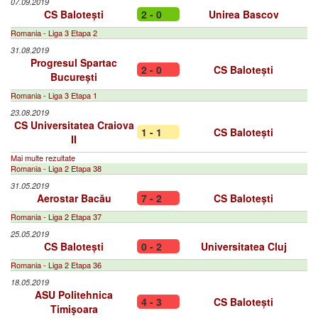
07.09.2019
CS Balotești
2 - 0
Unirea Bascov
Romania - Liga 3 Etapa 2
31.08.2019
Progresul Spartac
2 - 0
CS Balotești
București
Romania - Liga 3 Etapa 1
23.08.2019
CS Universitatea Craiova
1 - 1
CS Balotești
II
Mai multe rezultate
Romania - Liga 2 Etapa 38
31.05.2019
Aerostar Bacău
7 - 2
CS Balotești
Romania - Liga 2 Etapa 37
25.05.2019
CS Balotești
0 - 2
Universitatea Cluj
Romania - Liga 2 Etapa 36
18.05.2019
ASU Politehnica
4 - 3
CS Balotești
Timişoara