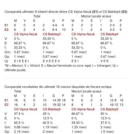
Comparatia ultimelor 6 intalniri directe dintre CS Vișina-Nouă
si CS Balotești
(E1)
(E2)
Total
Meciuri jucate acasa
M
V
E
G
P
M
V
E
I
G
P
E1
6
0
4
2
4-6
4
3
0
2
1
2-3
2
E2
6
2
4
0
6-4
10
3
1
2
0
3-2
5
CS Vișina-Nouă
CS Balotești
CS Vișina-Nouă
CS Balotești
V:
0 %
33.33 %
0 %
33.33 %
E:
66.67 %
66.67 %
66.67 %
66.67 %
Î:
33.33 %
0 %
33.33 %
0 %
Gm:
0.67 /meci
1 /meci
0.67 /meci
1 /meci
Gp:
1 /meci
0.67 /meci
1 /meci
0.67 /meci
Uj:
E
I
E
E
E
I
E
V
E
E
E
V
E
E
I
V
E
E
*M = Meciuri; V = Victorii; E = Meciuri terminate cu scor egal; I = Infrangeri; Uj =
Ultimele jucate;
Comparatia rezultatelor din ultimele 16 meciuri disputate de fiecare echipa:
Total
Meciuri jucate acasa
M
V
E
I
G
P
M
V
E
I
G
P
E1
16
6
0
10
14-35
18
9
6
0
3
12-9
18
E2
16
4
2
10
19-32
14
8
4
1
3
16-12
13
CS Vișina-Nouă
CS Balotești
CS Vișina-Nouă
CS Balotești
V:
37.5 %
25 %
66.67 %
50 %
E:
0 %
12.5 %
0 %
12.5 %
I:
62.5 %
62.5 %
33.33 %
37.5 %
Gm:
0.88 /meci
1.19 /meci
1.33 /meci
2 /meci
Gp:
2.19 /meci
2 /meci
1 /meci
1.5 /meci