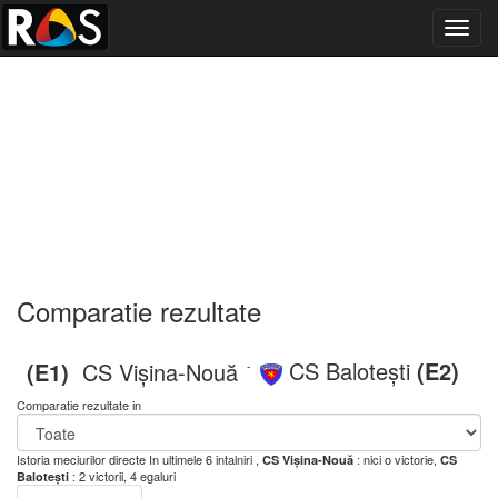
Toggl
navig
Comparatie rezultate
CS Balotești
(E2)
(E1)
CS Vișina-Nouă
-
Comparatie rezultate in
Istoria meciurilor directe
In ultimele 6 intalniri ,
: nici o victorie,
CS Vișina-Nouă
CS
: 2 victorii, 4 egaluri
Balotești