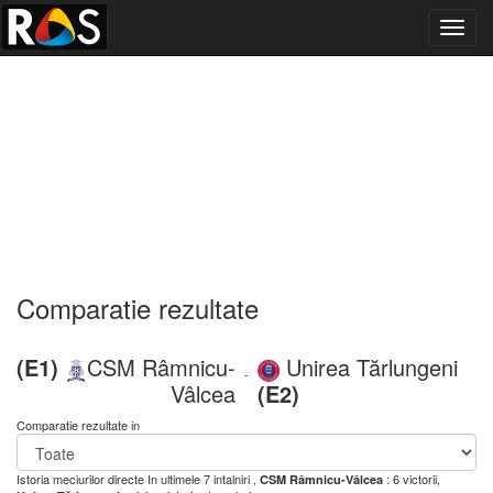
Toggl
navig
Comparatie rezultate
(E1)
CSM Râmnicu-
Unirea Tărlungeni
-
Vâlcea
(E2)
Comparatie rezultate in
Istoria meciurilor directe
In ultimele 7 intalniri ,
: 6 victorii,
CSM Râmnicu-Vâlcea