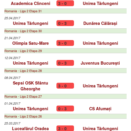
Academica Clinceni
3 - 0
Unirea Tărlungeni
Romania - Liga 2 Etapa 31
25.04.2017
Unirea Tărlungeni
0 - 3
Dunărea Călărași
Romania - Liga 2 Etapa 30
21.04.2017
Olimpia Satu-Mare
3 - 0
Unirea Tărlungeni
Romania - Liga 2 Etapa 29
12.04.2017
Unirea Tărlungeni
0 - 3
Juventus București
Romania - Liga 2 Etapa 28
08.04.2017
Sepsi OSK Sfântu
3 - 0
Unirea Tărlungeni
Gheorghe
Romania - Liga 2 Etapa 27
01.04.2017
Unirea Tărlungeni
0 - 3
CS Afumați
Romania - Liga 2 Etapa 26
25.03.2017
Luceafărul Oradea
3 - 0
Unirea Tărlungeni