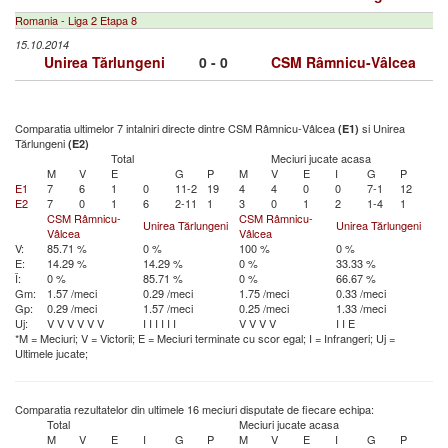
Romania - Liga 2 Etapa 8
15.10.2014
Unirea Tărlungeni
0 - 0
CSM Râmnicu-Vâlcea
Comparatia ultimelor 7 intalniri directe dintre CSM Râmnicu-Vâlcea
si Unirea
(E1)
Tărlungeni
(E2)
Total
Meciuri jucate acasa
M
V
E
G
P
M
V
E
I
G
P
E1
7
6
1
0
11-2
19
4
4
0
0
7-1
12
E2
7
0
1
6
2-11
1
3
0
1
2
1-4
1
CSM Râmnicu-
CSM Râmnicu-
Unirea Tărlungeni
Unirea Tărlungeni
Vâlcea
Vâlcea
V:
85.71 %
0 %
100 %
0 %
E:
14.29 %
14.29 %
0 %
33.33 %
Î:
0 %
85.71 %
0 %
66.67 %
Gm:
1.57 /meci
0.29 /meci
1.75 /meci
0.33 /meci
Gp:
0.29 /meci
1.57 /meci
0.25 /meci
1.33 /meci
Uj:
V
V
V
V
V
V
I
I
I
I
I
I
V
V
V
V
I
I
E
*M = Meciuri; V = Victorii; E = Meciuri terminate cu scor egal; I = Infrangeri; Uj =
Ultimele jucate;
Comparatia rezultatelor din ultimele 16 meciuri disputate de fiecare echipa:
Total
Meciuri jucate acasa
M
V
E
I
G
P
M
V
E
I
G
P