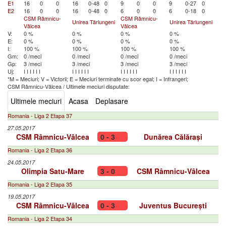
E1
16
0
0
16
0-48
0
9
0
0
9
0-27
0
E2
16
0
0
16
0-48
0
6
0
0
6
0-18
0
CSM Râmnicu-
CSM Râmnicu-
Unirea Tărlungeni
Unirea Tărlungeni
Vâlcea
Vâlcea
V:
0 %
0 %
0 %
0 %
E:
0 %
0 %
0 %
0 %
I:
100 %
100 %
100 %
100 %
Gm:
0 /meci
0 /meci
0 /meci
0 /meci
Gp:
3 /meci
3 /meci
3 /meci
3 /meci
Uj:
I
I
I
I
I
I
I
I
I
I
I
I
I
I
I
I
I
I
I
I
I
I
I
I
*M = Meciuri; V = Victorii; E = Meciuri terminate cu scor egal; I = Infrangeri;
CSM Râmnicu-Vâlcea
/
Ultimele meciuri disputate:
Ultimele meciuri
Acasa
Deplasare
Romania - Liga 2 Etapa 37
27.05.2017
CSM Râmnicu-Vâlcea
0 - 3
Dunărea Călărași
Romania - Liga 2 Etapa 36
24.05.2017
Olimpia Satu-Mare
3 - 0
CSM Râmnicu-Vâlcea
Romania - Liga 2 Etapa 35
19.05.2017
CSM Râmnicu-Vâlcea
0 - 3
Juventus București
Romania - Liga 2 Etapa 34