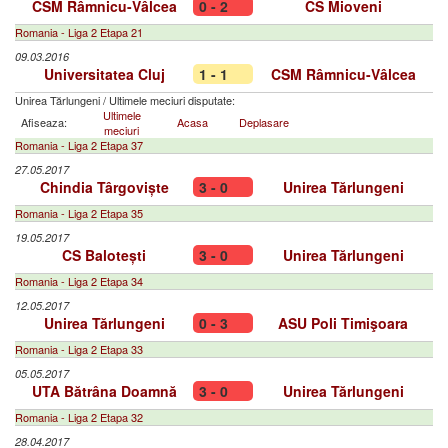
CSM Râmnicu-Vâlcea
0 - 2
CS Mioveni
Romania - Liga 2 Etapa 21
09.03.2016
Universitatea Cluj
1 - 1
CSM Râmnicu-Vâlcea
Unirea Tărlungeni
/
Ultimele meciuri disputate:
Ultimele
Afiseaza:
Acasa
Deplasare
meciuri
Romania - Liga 2 Etapa 37
27.05.2017
Chindia Târgoviște
3 - 0
Unirea Tărlungeni
Romania - Liga 2 Etapa 35
19.05.2017
CS Balotești
3 - 0
Unirea Tărlungeni
Romania - Liga 2 Etapa 34
12.05.2017
Unirea Tărlungeni
0 - 3
ASU Poli Timişoara
Romania - Liga 2 Etapa 33
05.05.2017
UTA Bătrâna Doamnă
3 - 0
Unirea Tărlungeni
Romania - Liga 2 Etapa 32
28.04.2017