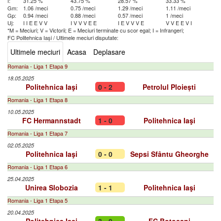
I:
31.25 %
43.75 %
28.57 %
33.33 %
Gm:
1.06 /meci
0.75 /meci
1.29 /meci
1.11 /meci
Gp:
0.94 /meci
0.88 /meci
0.57 /meci
1 /meci
Uj:
I
I
E
E
V
V
I
V
V
V
E
E
I
E
V
V
V
E
V
V
E
E
V
I
*M = Meciuri; V = Victorii; E = Meciuri terminate cu scor egal; I = Infrangeri;
FC Politehnica Iași
/
Ultimele meciuri disputate:
Ultimele meciuri
Acasa
Deplasare
Romania - Liga 1 Etapa 9
18.05.2025
Politehnica Iaşi
0 - 2
Petrolul Ploiești
Romania - Liga 1 Etapa 8
10.05.2025
FC Hermannstadt
1 - 0
Politehnica Iaşi
Romania - Liga 1 Etapa 7
02.05.2025
Politehnica Iaşi
0 - 0
Sepsi Sfântu Gheorghe
Romania - Liga 1 Etapa 6
25.04.2025
Unirea Slobozia
1 - 1
Politehnica Iaşi
Romania - Liga 1 Etapa 5
20.04.2025