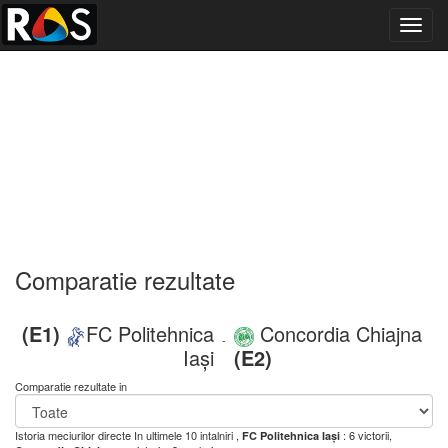
Toggl
navig
Comparatie rezultate
(E1)
FC Politehnica
Concordia Chiajna
-
Iași
(E2)
Comparatie rezultate in
Istoria meciurilor directe
In ultimele 10 intalniri ,
: 6 victorii,
FC Politehnica Iași