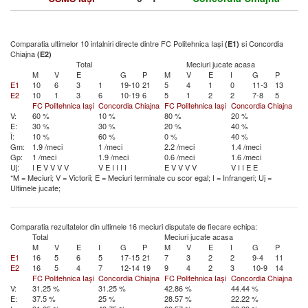
Comparatia ultimelor 10 intalniri directe dintre FC Politehnica Iași
si Concordia
(E1)
Chiajna
(E2)
Total
Meciuri jucate acasa
M
V
E
G
P
M
V
E
I
G
P
E1
10
6
3
1
19-10
21
5
4
1
0
11-3
13
E2
10
1
3
6
10-19
6
5
1
2
2
7-8
5
FC Politehnica Iași
Concordia Chiajna
FC Politehnica Iași
Concordia Chiajna
V:
60 %
10 %
80 %
20 %
E:
30 %
30 %
20 %
40 %
Î:
10 %
60 %
0 %
40 %
Gm:
1.9 /meci
1 /meci
2.2 /meci
1.4 /meci
Gp:
1 /meci
1.9 /meci
0.6 /meci
1.6 /meci
Uj:
I
E
V
V
V
V
V
E
I
I
I
I
E
V
V
V
V
V
I
I
E
E
*M = Meciuri; V = Victorii; E = Meciuri terminate cu scor egal; I = Infrangeri; Uj =
Ultimele jucate;
Comparatia rezultatelor din ultimele 16 meciuri disputate de fiecare echipa:
Total
Meciuri jucate acasa
M
V
E
I
G
P
M
V
E
I
G
P
E1
16
5
6
5
17-15
21
7
3
2
2
9-4
11
E2
16
5
4
7
12-14
19
9
4
2
3
10-9
14
FC Politehnica Iași
Concordia Chiajna
FC Politehnica Iași
Concordia Chiajna
V:
31.25 %
31.25 %
42.86 %
44.44 %
E:
37.5 %
25 %
28.57 %
22.22 %