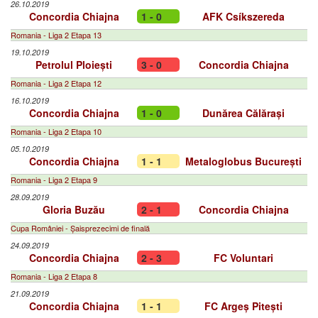
26.10.2019
Concordia Chiajna
1 - 0
AFK Csíkszereda
Romania - Liga 2 Etapa 13
19.10.2019
Petrolul Ploiești
3 - 0
Concordia Chiajna
Romania - Liga 2 Etapa 12
16.10.2019
Concordia Chiajna
1 - 0
Dunărea Călărași
Romania - Liga 2 Etapa 10
05.10.2019
Concordia Chiajna
1 - 1
Metaloglobus București
Romania - Liga 2 Etapa 9
28.09.2019
Gloria Buzău
2 - 1
Concordia Chiajna
Cupa României - Șaisprezecimi de finală
24.09.2019
Concordia Chiajna
2 - 3
FC Voluntari
Romania - Liga 2 Etapa 8
21.09.2019
Concordia Chiajna
1 - 1
FC Argeș Pitești