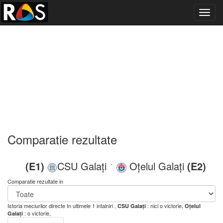
Toggl
navig
Comparatie rezultate
(E1)
CSU Galați
Oțelul Galați
(E2)
-
Comparatie rezultate in
Istoria meciurilor directe
In ultimele 1 intalniri ,
: nici o victorie,
CSU Galați
Oțelul
: o victorie,
Galați