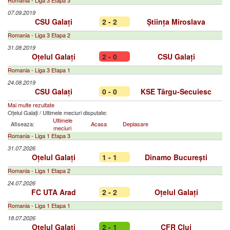
Romania - Liga 3 Etapa 3
07.09.2019
CSU Galați
2 - 2
Știința Miroslava
Romania - Liga 3 Etapa 2
31.08.2019
Oțelul Galați
2 - 0
CSU Galați
Romania - Liga 3 Etapa 1
24.08.2019
CSU Galați
0 - 0
KSE Târgu-Secuiesc
Mai multe rezultate
Oțelul Galați
/
Ultimele meciuri disputate:
Ultimele
Afiseaza:
Acasa
Deplasare
meciuri
Romania - Liga 1 Etapa 3
31.07.2026
Oțelul Galați
1 - 1
Dinamo București
Romania - Liga 1 Etapa 2
24.07.2026
FC UTA Arad
2 - 2
Oțelul Galați
Romania - Liga 1 Etapa 1
18.07.2026
Oțelul Galați
2 - 1
CFR Cluj