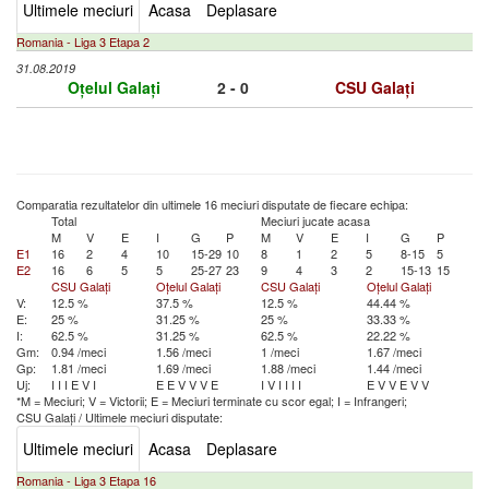
Ultimele meciuri
Acasa
Deplasare
Romania - Liga 3 Etapa 2
31.08.2019
Oțelul Galați
2 - 0
CSU Galați
Comparatia rezultatelor din ultimele 16 meciuri disputate de fiecare echipa:
Total
Meciuri jucate acasa
M
V
E
I
G
P
M
V
E
I
G
P
E1
16
2
4
10
15-29
10
8
1
2
5
8-15
5
E2
16
6
5
5
25-27
23
9
4
3
2
15-13
15
CSU Galați
Oțelul Galați
CSU Galați
Oțelul Galați
V:
12.5 %
37.5 %
12.5 %
44.44 %
E:
25 %
31.25 %
25 %
33.33 %
I:
62.5 %
31.25 %
62.5 %
22.22 %
Gm:
0.94 /meci
1.56 /meci
1 /meci
1.67 /meci
Gp:
1.81 /meci
1.69 /meci
1.88 /meci
1.44 /meci
Uj:
I
I
I
E
V
I
E
E
V
V
V
E
I
V
I
I
I
I
E
V
V
E
V
V
*M = Meciuri; V = Victorii; E = Meciuri terminate cu scor egal; I = Infrangeri;
CSU Galați
/
Ultimele meciuri disputate:
Ultimele meciuri
Acasa
Deplasare
Romania - Liga 3 Etapa 16