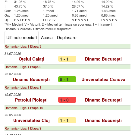
E:
31.25 %
18.75 %
14.29 %
14.29 %
I:
43.75 %
37.5 %
28.57 %
14.29 %
Gm:
1.25 /meci
1 /meci
1.71 /meci
1.43 /meci
Gp:
1.25 /meci
1.25 /meci
0.86 /meci
0.86 /meci
Uj:
E
V
I
E
E
V
I
I
I
V
I
V
V
E
V
V
V
I
I
V
V
V
E
V
*M = Meciuri; V = Victorii; E = Meciuri terminate cu scor egal; I = Infrangeri;
Dinamo București
/
Ultimele meciuri disputate:
Ultimele meciuri
Acasa
Deplasare
Romania - Liga 1 Etapa 3
31.07.2026
Oțelul Galați
1 - 1
Dinamo București
Romania - Liga 1 Etapa 2
25.07.2026
Dinamo București
5 - 1
Universitatea Craiova
Romania - Liga 1 Etapa 1
19.07.2026
Petrolul Ploiești
1 - 0
Dinamo București
Romania - Liga 1 Etapa 10
23.05.2026
Universitatea Cluj
1 - 1
Dinamo București
Romania - Liga 1 Etapa 9