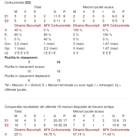
Csíkszereda
(E2)
Total
Meciuri jucate acasa
M
V
E
G
P
M
V
E
I
G
P
E1
5
2
3
0
11-5
9
2
2
0
0
6-0
6
E2
5
0
3
2
5-11
3
3
0
3
0
5-5
3
Dinamo București
AFK Csíkszereda
Dinamo București
AFK Csíkszereda
V:
40 %
0 %
100 %
0 %
E:
60 %
60 %
0 %
100 %
Î:
0 %
40 %
0 %
0 %
Gm:
2.2 /meci
1 /meci
3 /meci
1.67 /meci
Gp:
1 /meci
2.2 /meci
0 /meci
1.67 /meci
Uj:
V
E
E
V
E
I
E
E
I
E
V
V
E
E
E
Pozitia in clasament:
7
16
Pozitia in clasament acasa:
10
16
Pozitia in clasament deplasare:
6
13
*M = Meciuri; V = Victorii; E = Meciuri terminate cu scor egal; I = Infrangeri; Uj =
Ultimele jucate;
Comparatia rezultatelor din ultimele 16 meciuri disputate de fiecare echipa:
Total
Meciuri jucate acasa
M
V
E
I
G
P
M
V
E
I
G
P
E1
16
4
5
7
20-20
17
7
4
1
2
12-6
13
E2
16
7
3
6
16-20
24
7
5
1
1
10-6
16
Dinamo București
AFK Csíkszereda
Dinamo București
AFK Csíkszereda
V:
25 %
43.75 %
57.14 %
71.43 %