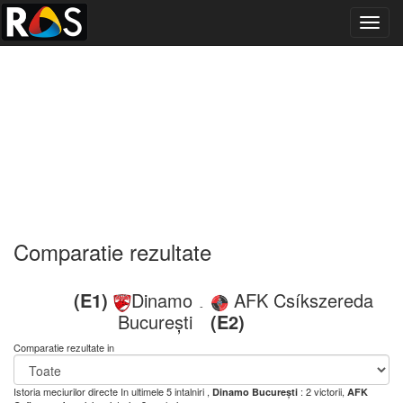
Toggl
navig
Comparatie rezultate
(E1)
Dinamo
AFK Csíkszereda
-
București
(E2)
Comparatie rezultate in
Istoria meciurilor directe
In ultimele 5 intalniri ,
: 2 victorii,
Dinamo București
AFK