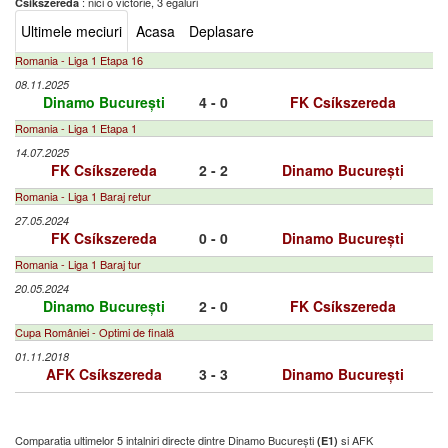
: nici o victorie, 3 egaluri
Csíkszereda
Ultimele meciuri
Acasa
Deplasare
Romania - Liga 1 Etapa 16
08.11.2025
Dinamo București
4 - 0
FK Csíkszereda
Romania - Liga 1 Etapa 1
14.07.2025
FK Csíkszereda
2 - 2
Dinamo București
Romania - Liga 1 Baraj retur
27.05.2024
FK Csíkszereda
0 - 0
Dinamo București
Romania - Liga 1 Baraj tur
20.05.2024
Dinamo București
2 - 0
FK Csíkszereda
Cupa României - Optimi de finală
01.11.2018
AFK Csíkszereda
3 - 3
Dinamo București
Comparatia ultimelor 5 intalniri directe dintre Dinamo București
si AFK
(E1)