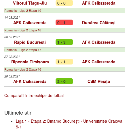
Viitorul Târgu-Jiu
0 - 0
AFK Csíkszereda
Romania - Liga 2 Etapa 19
14.03.2021
AFK Csíkszereda
0 - 1
Dunărea Călărași
Romania - Liga 2 Etapa 18
06.03.2021
Rapid București
1 - 3
AFK Csíkszereda
Romania - Liga 2 Etapa 17
27.02.2021
Ripensia Timișoara
1 - 1
AFK Csíkszereda
Romania - Liga 2 Etapa 16
20.02.2021
AFK Csíkszereda
2 - 0
CSM Reșița
Comparatii intre echipe de fotbal
Ultimele stiri
Liga 1 - Etapa 2: Dinamo București - Universitatea Craiova
5-1