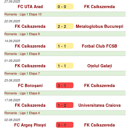
27.09.2025
FC UTA Arad
0 - 0
FK Csíkszereda
Romania - Liga 1 Etapa 10
22.09.2025
FK Csíkszereda
2 - 2
Metaloglobus București
Romania - Liga 1 Etapa 9
14.09.2025
FK Csíkszereda
1 - 1
Fotbal Club FCSB
Romania - Liga 1 Etapa 8
01.09.2025
FK Csíkszereda
1 - 1
Oțelul Galați
Romania - Liga 1 Etapa 7
23.08.2025
FC Botoșani
3 - 1
FK Csíkszereda
Romania - Liga 1 Etapa 6
17.08.2025
FK Csíkszereda
1 - 2
Universitatea Craiova
Romania - Liga 1 Etapa 4
02.08.2025
FC Argeș Pitești
3 - 1
FK Csíkszereda