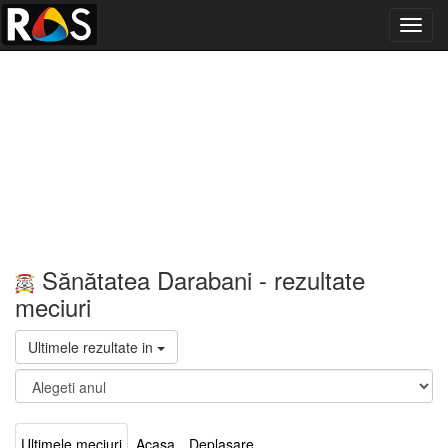
Toggl
navig
Sănătatea Darabani - rezultate
meciuri
Ultimele rezultate in
Ultimele meciuri
Acasa
Deplasare