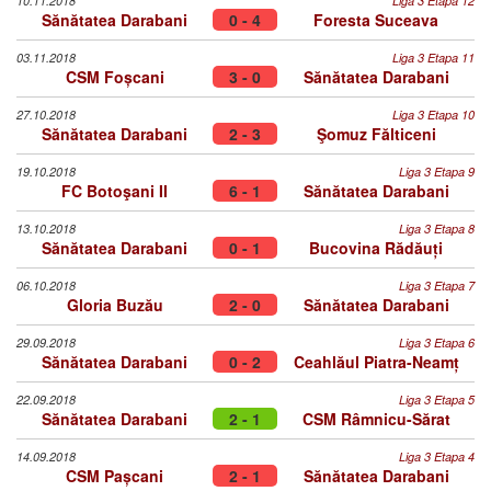
10.11.2018
Liga 3 Etapa 12
Sănătatea Darabani
0 - 4
Foresta Suceava
03.11.2018
Liga 3 Etapa 11
CSM Foșcani
3 - 0
Sănătatea Darabani
27.10.2018
Liga 3 Etapa 10
Sănătatea Darabani
2 - 3
Şomuz Fălticeni
19.10.2018
Liga 3 Etapa 9
FC Botoşani II
6 - 1
Sănătatea Darabani
13.10.2018
Liga 3 Etapa 8
Sănătatea Darabani
0 - 1
Bucovina Rădăuți
06.10.2018
Liga 3 Etapa 7
Gloria Buzău
2 - 0
Sănătatea Darabani
29.09.2018
Liga 3 Etapa 6
Sănătatea Darabani
0 - 2
Ceahlăul Piatra-Neamț
22.09.2018
Liga 3 Etapa 5
Sănătatea Darabani
2 - 1
CSM Râmnicu-Sărat
14.09.2018
Liga 3 Etapa 4
CSM Pașcani
2 - 1
Sănătatea Darabani