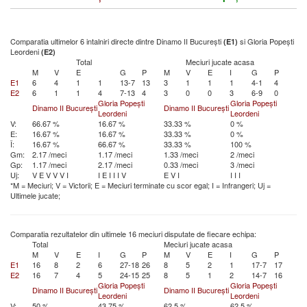
Comparatia ultimelor 6 intalniri directe dintre Dinamo II București
si Gloria Popești
(E1)
Leordeni
(E2)
Total
Meciuri jucate acasa
M
V
E
G
P
M
V
E
I
G
P
E1
6
4
1
1
13-7
13
3
1
1
1
4-1
4
E2
6
1
1
4
7-13
4
3
0
0
3
6-9
0
Gloria Popești
Gloria Popești
Dinamo II București
Dinamo II București
Leordeni
Leordeni
V:
66.67 %
16.67 %
33.33 %
0 %
E:
16.67 %
16.67 %
33.33 %
0 %
Î:
16.67 %
66.67 %
33.33 %
100 %
Gm:
2.17 /meci
1.17 /meci
1.33 /meci
2 /meci
Gp:
1.17 /meci
2.17 /meci
0.33 /meci
3 /meci
Uj:
V
E
V
V
V
I
I
E
I
I
I
V
E
V
I
I
I
I
*M = Meciuri; V = Victorii; E = Meciuri terminate cu scor egal; I = Infrangeri; Uj =
Ultimele jucate;
Comparatia rezultatelor din ultimele 16 meciuri disputate de fiecare echipa:
Total
Meciuri jucate acasa
M
V
E
I
G
P
M
V
E
I
G
P
E1
16
8
2
6
27-18
26
8
5
2
1
17-7
17
E2
16
7
4
5
24-15
25
8
5
1
2
14-7
16
Gloria Popești
Gloria Popești
Dinamo II București
Dinamo II București
Leordeni
Leordeni
V:
50 %
43.75 %
62.5 %
62.5 %