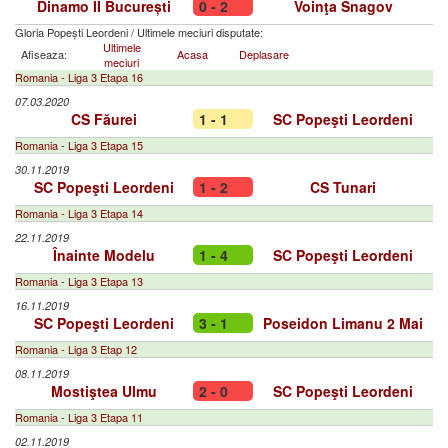
Dinamo II București
0 - 2
Voinţa Snagov
Gloria Popești Leordeni
/
Ultimele meciuri disputate:
Ultimele
Afiseaza:
Acasa
Deplasare
meciuri
Romania - Liga 3 Etapa 16
07.03.2020
CS Făurei
1 - 1
SC Popeşti Leordeni
Romania - Liga 3 Etapa 15
30.11.2019
SC Popeşti Leordeni
1 - 2
CS Tunari
Romania - Liga 3 Etapa 14
22.11.2019
Înainte Modelu
1 - 4
SC Popeşti Leordeni
Romania - Liga 3 Etapa 13
16.11.2019
SC Popeşti Leordeni
3 - 1
Poseidon Limanu 2 Mai
Romania - Liga 3 Etap 12
08.11.2019
Mostiştea Ulmu
2 - 0
SC Popeşti Leordeni
Romania - Liga 3 Etapa 11
02.11.2019