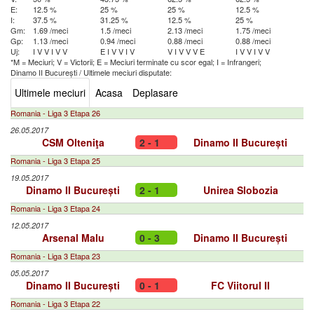
E:
12.5 %
25 %
25 %
12.5 %
I:
37.5 %
31.25 %
12.5 %
25 %
Gm:
1.69 /meci
1.5 /meci
2.13 /meci
1.75 /meci
Gp:
1.13 /meci
0.94 /meci
0.88 /meci
0.88 /meci
Uj:
I
V
V
I
V
V
E
I
V
V
I
V
V
I
V
V
V
E
I
V
V
I
V
V
*M = Meciuri; V = Victorii; E = Meciuri terminate cu scor egal; I = Infrangeri;
Dinamo II București
/
Ultimele meciuri disputate:
Ultimele meciuri
Acasa
Deplasare
Romania - Liga 3 Etapa 26
26.05.2017
CSM Olteniţa
2 - 1
Dinamo II București
Romania - Liga 3 Etapa 25
19.05.2017
Dinamo II București
2 - 1
Unirea Slobozia
Romania - Liga 3 Etapa 24
12.05.2017
Arsenal Malu
0 - 3
Dinamo II București
Romania - Liga 3 Etapa 23
05.05.2017
Dinamo II București
0 - 1
FC Viitorul II
Romania - Liga 3 Etapa 22