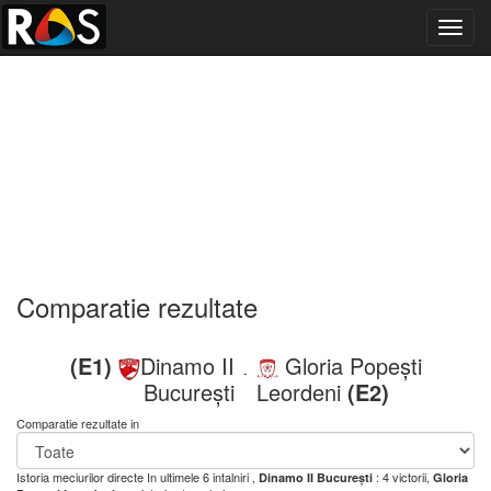
Toggl
navig
Comparatie rezultate
(E1)
Dinamo II
Gloria Popești
-
București
Leordeni
(E2)
Comparatie rezultate in
Istoria meciurilor directe
In ultimele 6 intalniri ,
: 4 victorii,
Dinamo II București
Gloria